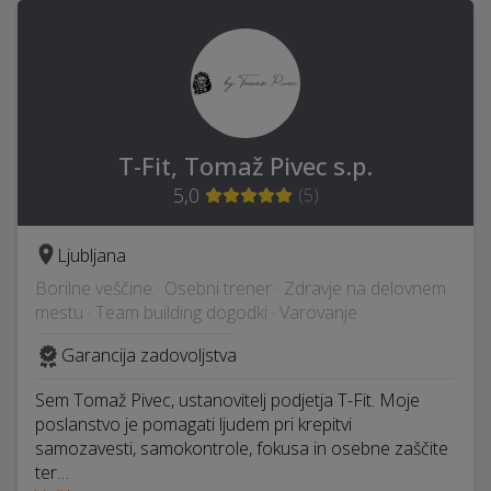
T-Fit, Tomaž Pivec s.p.
5,0
(
5
)
Ljubljana
Borilne veščine · Osebni trener · Zdravje na delovnem
mestu · Team building dogodki · Varovanje
Garancija zadovoljstva
Sem Tomaž Pivec, ustanovitelj podjetja T-Fit. Moje
poslanstvo je pomagati ljudem pri krepitvi
samozavesti, samokontrole, fokusa in osebne zaščite
ter…