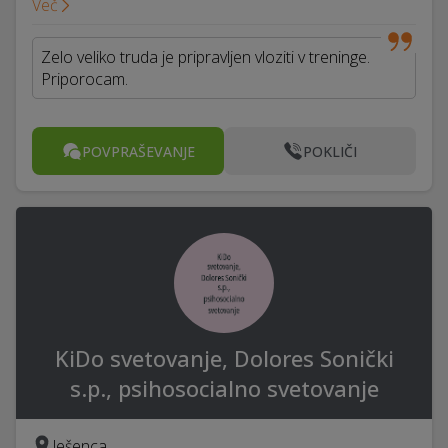
Več
Zelo veliko truda je pripravljen vloziti v treninge.
Priporocam.
POVPRAŠEVANJE
POKLIČI
KiDo svetovanje, Dolores Sonički
s.p., psihosocialno svetovanje
Ješenca