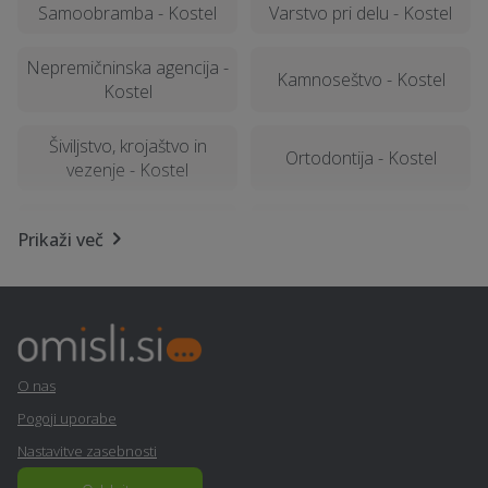
Samoobramba - Kostel
Varstvo pri delu - Kostel
Nepremičninska agencija -
Kamnoseštvo - Kostel
Kostel
Šiviljstvo, krojaštvo in
Ortodontija - Kostel
vezenje - Kostel
Manikerstvo / pedikerstvo
Asfaltiranje - Kostel
Prikaži več
- Kostel
Potovanja - Kostel
Urejanje okolice - Kostel
Lesena terasa, WPC
Razrez lesa, žaga - Kostel
terase - Kostel
O nas
Pogoji uporabe
Visokotlačno čiščenje -
Pomoč na domu - Kostel
Nastavitve zasebnosti
Kostel