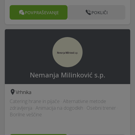
POVPRAŠEVANJE
POKLIČI
Nemanja Milinković s.p.
Vrhnika
Catering hrane in pijače · Alternativne metode
zdravljenja · Animacija na dogodkih · Osebni trener ·
Borilne veščine