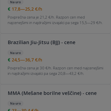
Na uro
17,8—25,2
€/h
Povprečna cena je 21,2 €/h. Razpon cen med
najcenejšimi in najdražjimi izvajalci pa sega 15,5—29 €/h.
Brazilian Jiu-Jitsu (BJJ) - cene
Na uro
24,5—36,7
€/h
Povprečna cena je 30 €/h. Razpon cen med najcenejšimi
in najdražjimi izvajalci pa sega 20,8—43,2 €/h.
MMA (Mešane borilne veščine) - cene
Na uro
23—30,4
€/h