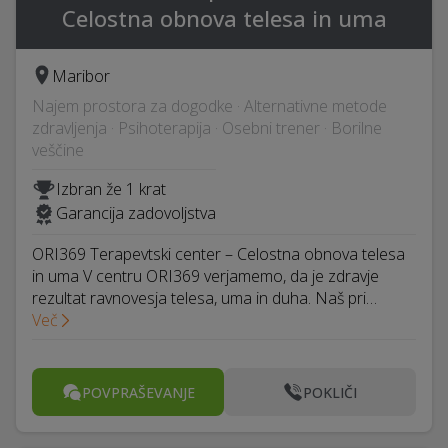
Celostna obnova telesa in uma
Maribor
Najem prostora za dogodke · Alternativne metode
zdravljenja · Psihoterapija · Osebni trener · Borilne
veščine
Izbran že 1 krat
Garancija zadovoljstva
ORI369 Terapevtski center – Celostna obnova telesa
in uma V centru ORI369 verjamemo, da je zdravje
rezultat ravnovesja telesa, uma in duha. Naš pri…
Več
POVPRAŠEVANJE
POKLIČI