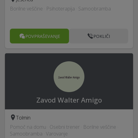
Borilne veščine · Psihoterapija · Samoobramba
POVPRAŠEVANJE
POKLIČI
Zavod Walter Amigo
Tolmin
Pomoč na domu · Osebni trener · Borilne veščine ·
Samoobramba · Varovanje