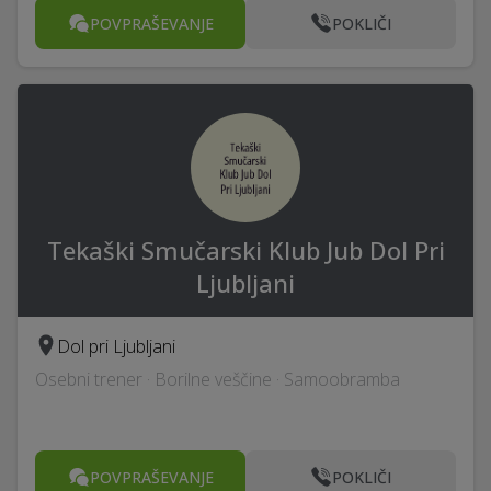
POVPRAŠEVANJE
POKLIČI
Tekaški Smučarski Klub Jub Dol Pri
Ljubljani
Dol pri Ljubljani
Osebni trener · Borilne veščine · Samoobramba
POVPRAŠEVANJE
POKLIČI