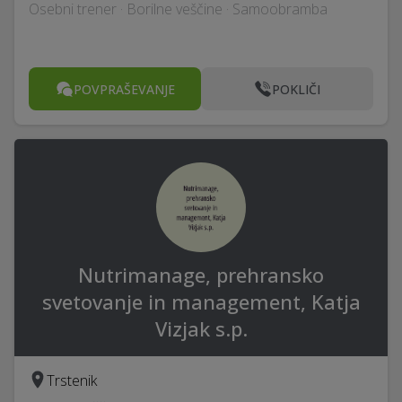
Osebni trener · Borilne veščine · Samoobramba
POVPRAŠEVANJE
POKLIČI
Nutrimanage, prehransko
svetovanje in management, Katja
Vizjak s.p.
Trstenik