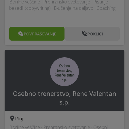
Borilne veščine · Prehransko svetovanje · Pisanje
besedil (copywriting) · E-učenje na daljavo · Coaching
POVPRAŠEVANJE
POKLIČI
Osebno trenerstvo, Rene Valentan
s.p.
Ptuj
Borilne veščine · Prehransko svetovanje · Osebni