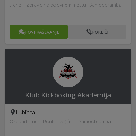
trener · Zdravje na delovnem mestu · Samoobramba
POVPRAŠEVANJE
POKLIČI
Klub Kickboxing Akademija
Ljubljana
Osebni trener · Borilne veščine · Samoobramba