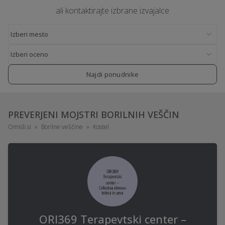
ali kontaktirajte izbrane izvajalce
Najdi ponudnike
PREVERJENI MOJSTRI BORILNIH VEŠČIN
Omisli.si
Borilne veščine
Kostel
ORI369 Terapevtski center –