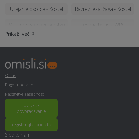
Urejanje okolice - Kostel
Razrez lesa, žaga - Kostel
Manikerstvo / pedikerstvo
Lesena terasa, WPC
- Kostel
terase - Kostel
Prikaži več
Visokotlačno čiščenje -
Kozmetični salon - Kostel
Kostel
Nepremičninsko
Avtokozmetika - Kostel
O nas
zavarovanje - Kostel
Pogoji uporabe
Potovanja - Kostel
Rušitvena dela - Kostel
Nastavitve zasebnosti
Oddajte
Prenova mansarde na
Pomoč na domu - Kostel
povpraševanje
ključ - Kostel
Registrirajte podjetje
Namakalni sistem - Kostel
Vrtnarske storitve - Kostel
Sledite nam