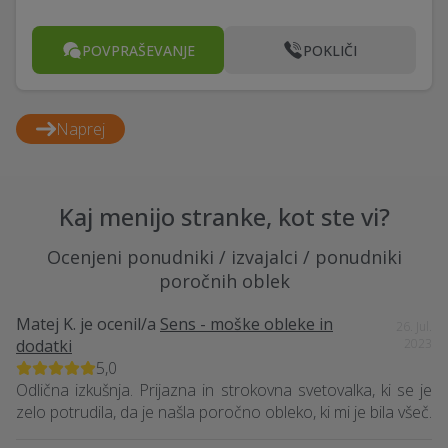
POVPRAŠEVANJE
POKLIČI
Naprej
Kaj menijo stranke, kot ste vi?
Ocenjeni ponudniki / izvajalci / ponudniki
poročnih oblek
Matej K.
je ocenil/a
Sens - moške obleke in
26. Jul.
dodatki
2023
5,0
Odlična izkušnja. Prijazna in strokovna svetovalka, ki se je
zelo potrudila, da je našla poročno obleko, ki mi je bila všeč.