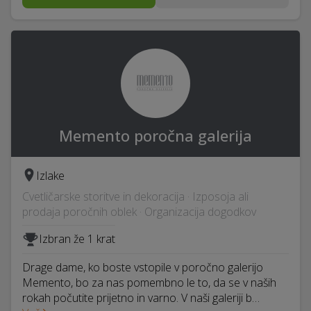
Memento poročna galerija
Izlake
Cvetličarske storitve in dekoracija · Izposoja ali
prodaja poročnih oblek · Organizacija dogodkov
Izbran že 1 krat
Drage dame, ko boste vstopile v poročno galerijo
Memento, bo za nas pomembno le to, da se v naših
rokah počutite prijetno in varno. V naši galeriji b…