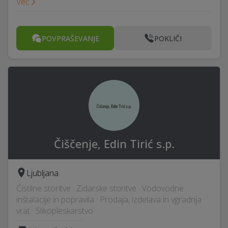
Več
POVPRAŠEVANJE
POKLIČI
Čiščenje, Edin Tirić s.p.
Ljubljana
Čistilne storitve · Zidarske storitve · Vodovodne
inštalacije in popravila · Prodaja, izdelava in vgradnja
vrat · Slikopleskarstvo