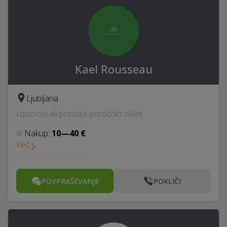
Kael Rousseau
Ljubljana
Izposoja ali prodaja poročnih oblek
Nakup:
10—40 €
Več
POVPRAŠEVANJE
POKLIČI