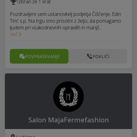
Izbran že 1 krat
Pozdravljeni sem ustanovitelj podjetja Čiščenje, Edin
Tirić s.p. Na trgu smo prisotni z željo, da pomagamo
ljudem pri vsakodnevnih opravilih in manjš…
Več
POVPRAŠEVANJE
POKLIČI
Salon MajaFermefashion