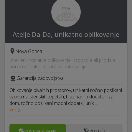
Atelje Da-Da, unikatno oblikovanje
Nova Gorica
Interier / notranje oblikovanje · Izposoja ali prodaja
poročnih oblek · Grafično oblikovanje
Garancija zadovoljstva
Oblkovanje bivalnih prostorov, unikatni ročno poslikani
vzorci na stenskih tepetah, blazinah in dodatkih za
dom, ročno poslikani modni dodatki, unik…
Več
POVPRAŠEVANJE
POKLIČI