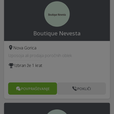
Boutique Nevesta
Nova Gorica
Izposoja ali prodaja poročnih oblek
Izbran že 1 krat
POVPRAŠEVANJE
POKLIČI