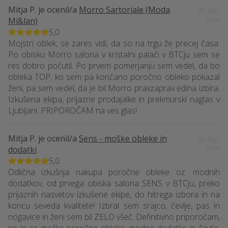
Mitja P.
je ocenil/a
Morro Sartoriale (Moda
25. Sep.
Mi&lan)
2019
5,0
Mojstri oblek, se zares vidi, da so na trgu že precej časa.
Po obisku Morro salona v kristalni palači v BTCju sem se
res dobro počutil. Po prvem pomerjanju sem vedel, da bo
obleka TOP, ko sem pa končano poročno obleko pokazal
ženi, pa sem vedel, da je bil Morro pravzaprav edina izbira.
Izkušena ekipa, prijazne prodajalke in prekmurski naglas v
Ljubljani. PRIPOROČAM na ves glas!
Mitja P.
je ocenil/a
Sens - moške obleke in
25. Sep.
dodatki
2019
5,0
Odlična izkušnja nakupa poročne obleke oz. modnih
dodatkov, od prvega obiska salona SENS v BTCju, preko
prijaznih nasvetov izkušene ekipe, do hitrega izbora in na
koncu seveda kvalitete! Izbral sem srajco, čevlje, pas in
nogavice in ženi sem bil ZELO všeč. Definitivno priporočam,