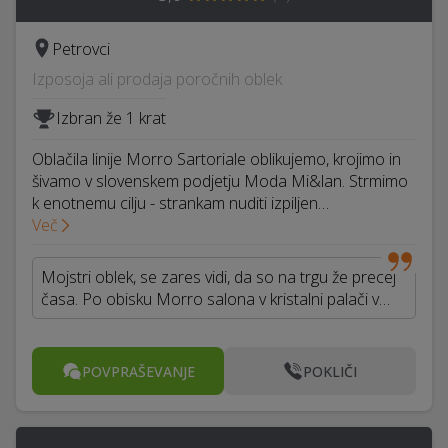
Petrovci
Izposoja ali prodaja poročnih oblek
Izbran že 1 krat
Oblačila linije Morro Sartoriale oblikujemo, krojimo in
šivamo v slovenskem podjetju Moda Mi&lan. Strmimo
k enotnemu cilju - strankam nuditi izpiljen…
Več
Mojstri oblek, se zares vidi, da so na trgu že precej
časa. Po obisku Morro salona v kristalni palači v…
POVPRAŠEVANJE
POKLIČI