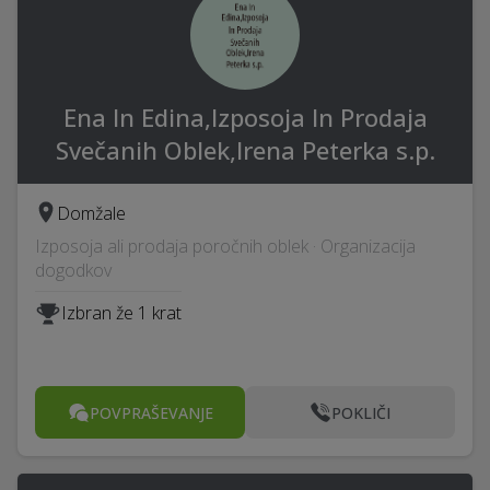
Ena In Edina,Izposoja In Prodaja
Svečanih Oblek,Irena Peterka s.p.
Domžale
Izposoja ali prodaja poročnih oblek · Organizacija
dogodkov
Izbran že 1 krat
POVPRAŠEVANJE
POKLIČI