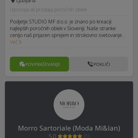
Ljubljana
Izposoja ali prodaja poročnih oblek
Podjetje STUDIO MF d.o.o. je znano po kreaciji
najlepših poročnih oblek v Sloveniji. Naše stranke
cenijo naš prijazen sprejem in strokovno svetovanje…
Več
POVPRAŠEVANJE
POKLIČI
Morro Sartoriale (Moda Mi&lan)
5,0
(
1
)