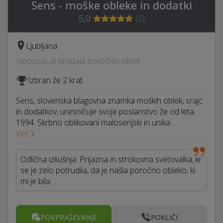
Sens - moške obleke in dodatki
5,0
(
2
)
Ljubljana
Izposoja ali prodaja poročnih oblek
Izbran že 2 krat
Sens, slovenska blagovna znamka moških oblek, srajc
in dodatkov, uresničuje svoje poslanstvo že od leta
1994. Skrbno oblikovani maloserijski in unika…
Več
Odlična izkušnja. Prijazna in strokovna svetovalka, ki
se je zelo potrudila, da je našla poročno obleko, ki
mi je bila…
POVPRAŠEVANJE
POKLIČI