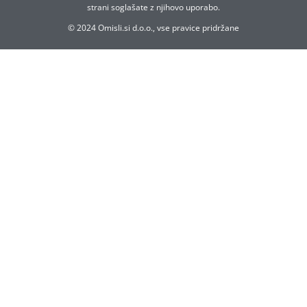
strani soglašate z njihovo uporabo.
© 2024 Omisli.si d.o.o., vse pravice pridržane