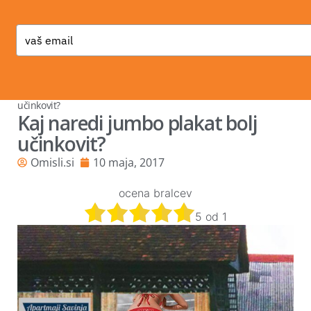
Type
your
email
Nasveti
»
Grafično oblikovanje
»
Kaj naredi jumbo plakat bolj
učinkovit?
Kaj naredi jumbo plakat bolj
učinkovit?
Omisli.si
10 maja, 2017
ocena bralcev
5
od
1