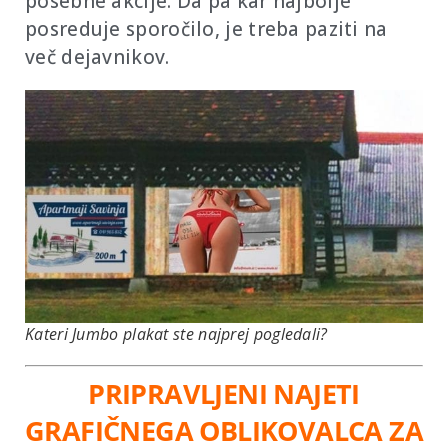
posebne akcije. Da pa kar najbolje
posreduje sporočilo, je treba paziti na
več dejavnikov.
Kateri Jumbo plakat ste najprej pogledali?
PRIPRAVLJENI NAJETI
GRAFIČNEGA OBLIKOVALCA ZA