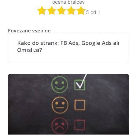
ocena bralcev
5
od
1
Povezane vsebine
Kako do strank: FB Ads, Google Ads ali
Omisli.si?