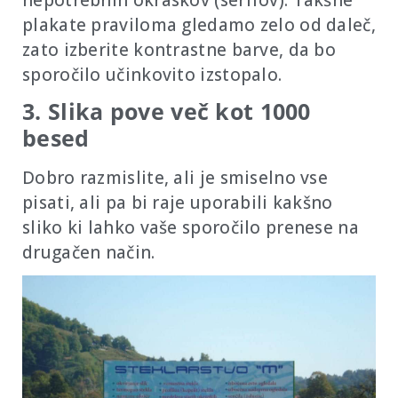
nepotrebnih okraskov (serifov). Takšne
plakate praviloma gledamo zelo od daleč,
zato izberite kontrastne barve, da bo
sporočilo učinkovito izstopalo.
3. Slika pove več kot 1000
besed
Dobro razmislite, ali je smiselno vse
pisati, ali pa bi raje uporabili kakšno
sliko ki lahko vaše sporočilo prenese na
drugačen način.