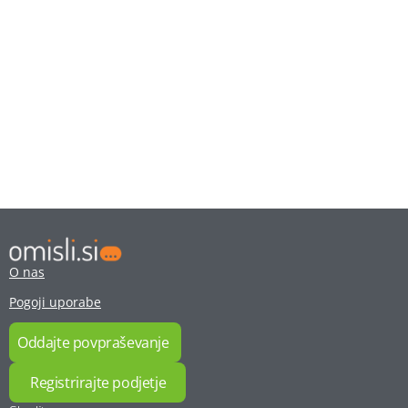
O nas
Pogoji uporabe
Oddajte povpraševanje
Registrirajte podjetje