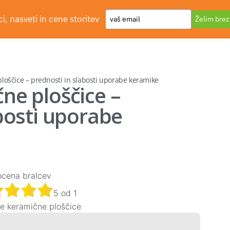
Type
i, nasveti in cene storitev
Želim brez
Dodajte svoje
your
email
loščice – prednosti in slabosti uporabe keramike
ne ploščice –
bosti uporabe
ocena bralcev
5
od
1