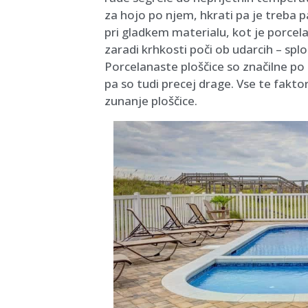
za hojo po njem, hkrati pa je treba pa
pri gladkem materialu, kot je porcela
zaradi krhkosti poči ob udarcih – spl
Porcelanaste ploščice so značilne po 
pa so tudi precej drage. Vse te fakt
zunanje ploščice.