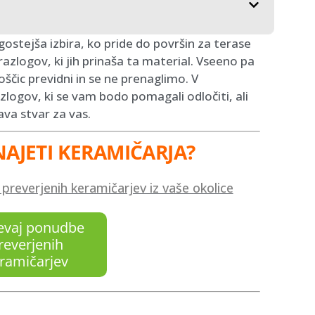
ostejša izbira, ko pride do površin za terase
 razlogov, ki jih prinaša ta material. Vseeno pa
loščic previdni in se ne prenaglimo. V
ogov, ki se vam bodo pomagali odločiti, ali
ava stvar za vas.
NAJETI KERAMIČARJA?
reverjenih keramičarjev iz vaše okolice
evaj ponudbe
reverjenih
ramičarjev