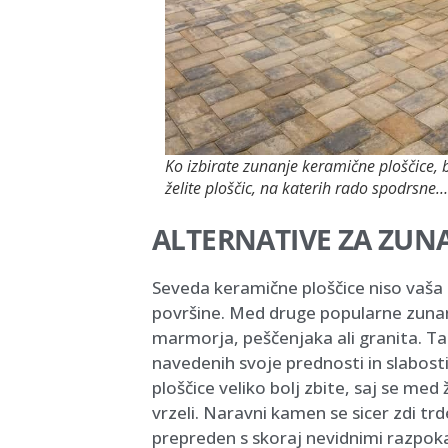
Ko izbirate zunanje keramične ploščice, 
želite ploščic, na katerih rado spodrsne
ALTERNATIVE ZA ZUN
Seveda keramične ploščice niso vaša
površine. Med druge popularne zunan
marmorja, peščenjaka ali granita. Ta
navedenih svoje prednosti in slabosti
ploščice veliko bolj zbite, saj se me
vrzeli. Naravni kamen se sicer zdi tr
prepreden s skoraj nevidnimi razpoka