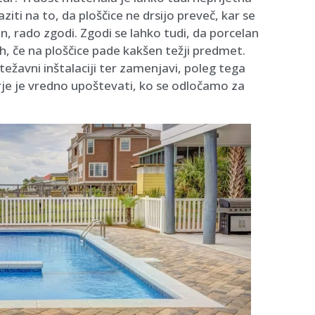
ziti na to, da ploščice ne drsijo preveč, kar se
n, rado zgodi. Zgodi se lahko tudi, da porcelan
oh, če na ploščice pade kakšen težji predmet.
težavni inštalaciji ter zamenjavi, poleg tega
orje je vredno upoštevati, ko se odločamo za