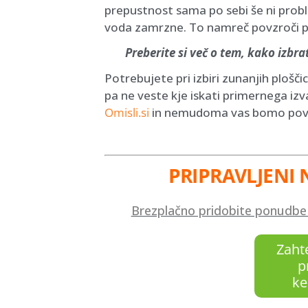
prepustnost sama po sebi še ni prob
voda zamrzne. To namreč povzroči po
Preberite si več o tem, kako izbr
Potrebujete pri izbiri zunanjih plošč
pa ne veste kje iskati primernega izv
Omisli.si
in nemudoma vas bomo povez
PRIPRAVLJENI 
Brezplačno pridobite ponudbe p
Zaht
p
ke