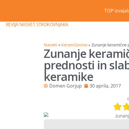
TOP izvajalc
REVIJA NASVET STROKOVNJAKA
Nasveti
»
Keramičarstvo
»
Zunanje keramične p
Zunanje keramič
prednosti in sla
keramike
Domen Gorjup
30 aprila, 2017