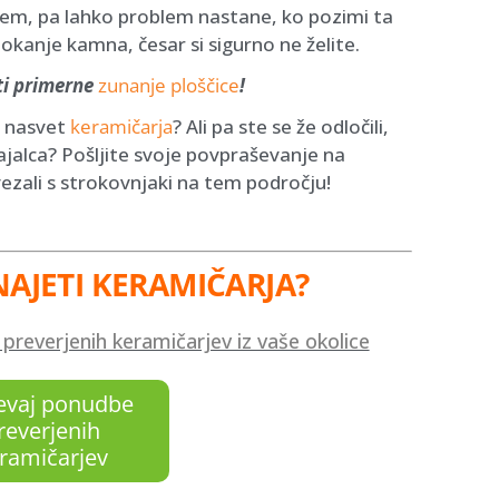
lem, pa lahko problem nastane, ko pozimi ta
kanje kamna, česar si sigurno ne želite.
ati primerne
zunanje ploščice
!
ic nasvet
keramičarja
? Ali pa ste se že odločili,
ajalca? Pošljite svoje povpraševanje na
ali s strokovnjaki na tem področju!
NAJETI KERAMIČARJA?
reverjenih keramičarjev iz vaše okolice
evaj ponudbe
reverjenih
ramičarjev