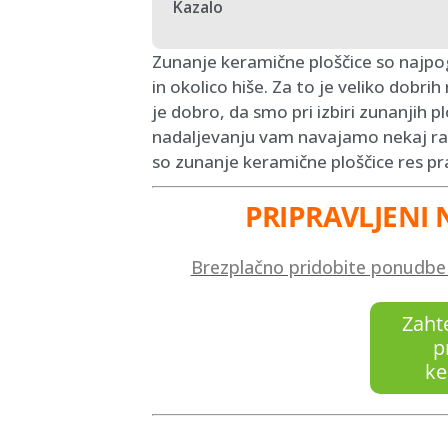
Kazalo
Zunanje keramične ploščice so najpog
in okolico hiše. Za to je veliko dobrih
je dobro, da smo pri izbiri zunanjih p
nadaljevanju vam navajamo nekaj razl
so zunanje keramične ploščice res pr
PRIPRAVLJENI 
Brezplačno pridobite ponudbe p
Zaht
p
ke