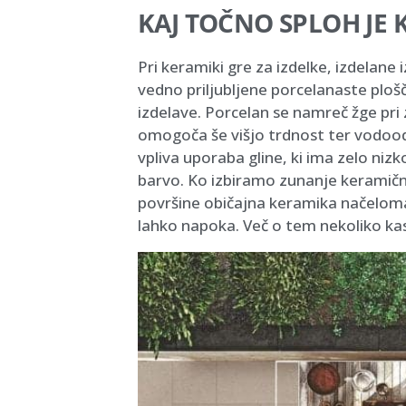
KAJ TOČNO SPLOH JE 
Pri keramiki gre za izdelke, izdelane
vedno priljubljene porcelanaste plošč
izdelave. Porcelan se namreč žge pri
omogoča še višjo trdnost ter vodood
vpliva uporaba gline, ki ima zelo niz
barvo. Ko izbiramo zunanje keramične
površine običajna keramika načelom
lahko napoka. Več o tem nekoliko ka