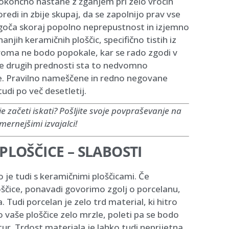
dokončno nastane z žganjem pri zelo vročih
di in zbije skupaj, da se zapolnijo prav vse
goča skoraj popolno neprepustnost in izjemno
njih keramičnih ploščic, specifično tistih iz
dvoma ne bodo popokale, kar se rado zgodi v
iče drugih prednosti sta to nedvomno
e. Pravilno nameščene in redno negovane
udi po več desetletij.
je začeti iskati? Pošljite svoje povpraševanje na
mernejšimi izvajalci!
LOŠČICE – SLABOSTI
 je tudi s keramičnimi ploščicami. Če
čice, ponavadi govorimo zgolj o porcelanu,
 Tudi porcelan je zelo trd material, ki hitro
vaše ploščice zelo mrzle, poleti pa se bodo
ur. Trdost materiala je lahko tudi neprijetna