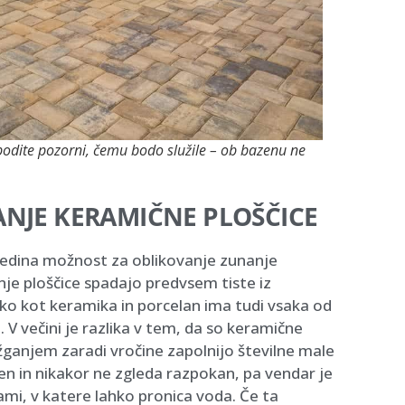
bodite pozorni, čemu bodo služile – ob bazenu ne
…
ANJE KERAMIČNE PLOŠČICE
 edina možnost za oblikovanje zunanje
je ploščice spadajo predvsem tiste iz
ko kot keramika in porcelan ima tudi vsaka od
. V večini je razlika v tem, da so keramične
d žganjem zaradi vročine zapolnijo številne male
den in nikakor ne zgleda razpokan, pa vendar je
mi, v katere lahko pronica voda. Če ta