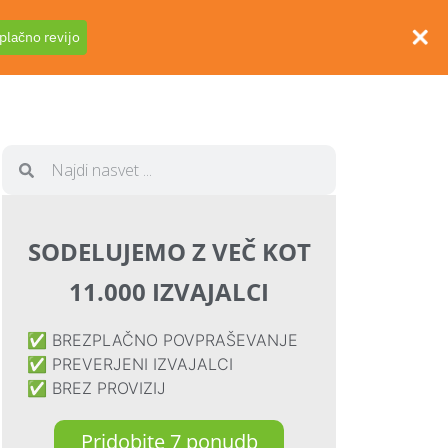
plačno revijo
 podjetje
030 635 598
SODELUJEMO Z VEČ KOT
11.000 IZVAJALCI
✅ BREZPLAČNO POVPRAŠEVANJE
✅ PREVERJENI IZVAJALCI
✅ BREZ PROVIZIJ
Pridobite 7 ponudb