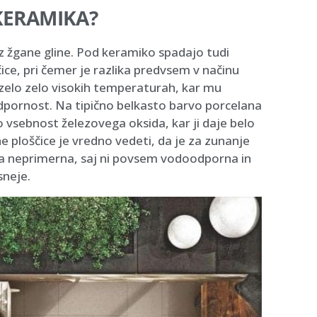
KERAMIKA?
 iz žgane gline. Pod keramiko spadajo tudi
ice, pri čemer je razlika predvsem v načinu
 zelo zelo visokih temperaturah, kar mu
pornost. Na tipično belkasto barvo porcelana
ko vsebnost železovega oksida, kar ji daje belo
 ploščice je vredno vedeti, da je za zunanje
a neprimerna, saj ni povsem vodoodporna in
sneje.