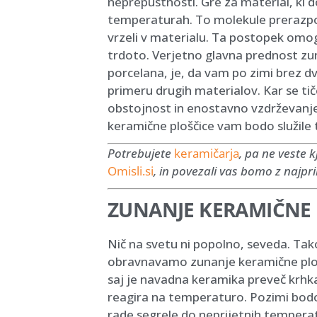
neprepustnosti. Gre za material, ki 
temperaturah. To molekule prerazpore
vrzeli v materialu. Ta postopek omo
trdoto. Verjetno glavna prednost zuna
porcelana, je, da vam po zimi brez 
primeru drugih materialov. Kar se t
obstojnost in enostavno vzdrževanj
keramične ploščice vam bodo služile t
Potrebujete
keramičarja
, pa ne veste k
Omisli.si
, in povezali vas bomo z najpri
ZUNANJE KERAMIČNE P
Nič na svetu ni popolno, seveda. Tako
obravnavamo zunanje keramične ploš
saj je navadna keramika preveč krhka.
reagira na temperaturo. Pozimi bodo 
rade segrele do neprijetnih temperat