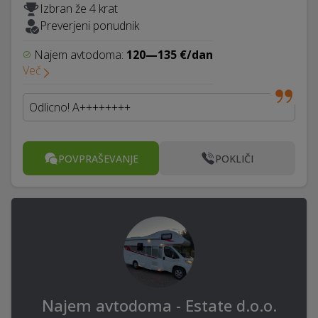
Izbran že 4 krat
Preverjeni ponudnik
Najem avtodoma:
120—135 €/dan
Več
Odlicno! A++++++++
POVPRAŠEVANJE
POKLIČI
Najem avtodoma - Estate d.o.o.