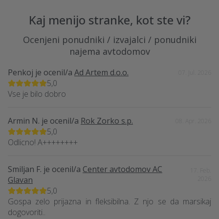
Kaj menijo stranke, kot ste vi?
Ocenjeni ponudniki / izvajalci / ponudniki
najema avtodomov
Penkoj
je ocenil/a
Ad Artem d.o.o.
07. Jul. 2026
5,0
Vse je bilo dobro
Armin N.
je ocenil/a
Rok Zorko s.p.
08. Apr. 2026
5,0
Odlicno! A++++++++
Smiljan F.
je ocenil/a
Center avtodomov AC
17. Feb.
Glavan
2026
5,0
Gospa zelo prijazna in fleksibilna. Z njo se da marsikaj
dogovoriti..