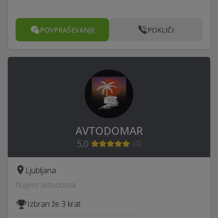
POVPRAŠEVANJE
POKLIČI
AVTODOMAR
5,0
(
4
)
Ljubljana
Najem avtodoma
Izbran že 3 krat