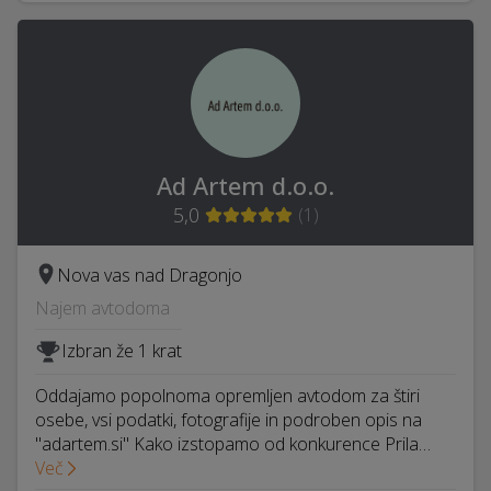
Ad Artem d.o.o.
5,0
(
1
)
Nova vas nad Dragonjo
Najem avtodoma
Izbran že 1 krat
Oddajamo popolnoma opremljen avtodom za štiri
osebe, vsi podatki, fotografije in podroben opis na
"adartem.si" Kako izstopamo od konkurence Prila…
Več