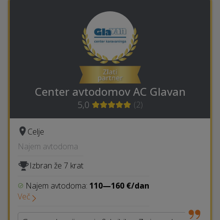
Center avtodomov AC Glavan
5,0
(
2
)
Celje
Najem avtodoma
Izbran že 7 krat
Najem avtodoma:
110—160 €/dan
Več