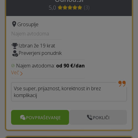
5,0
(
3
)
Grosuplje
Najem avtodoma
Izbran že 19 krat
Preverjeni ponudnik
Najem avtodoma:
od 90 €/dan
Več
Vse super, prijaznost, korektnost in brez
komplikacij
POVPRAŠEVANJE
POKLIČI