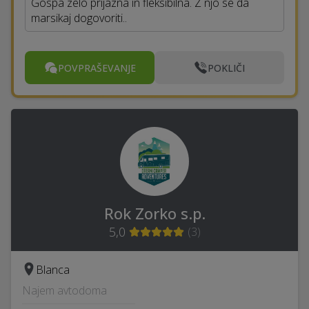
Gospa zelo prijazna in fleksibilna. Z njo se da
marsikaj dogovoriti..
POVPRAŠEVANJE
POKLIČI
Rok Zorko s.p.
5,0
(
3
)
Blanca
Najem avtodoma