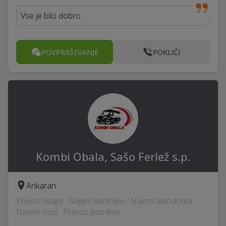
Vse je bilo dobro
POVPRAŠEVANJE
POKLIČI
Kombi Obala, Sašo Ferlež s.p.
Ankaran
Prevoz blaga · Najem kombijev · Najem avtodoma ·
Najem vozil · Prevoz potnikov