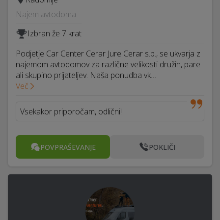
Najem avtodoma
Izbran že 7 krat
Podjetje Car Center Cerar Jure Cerar s.p., se ukvarja z
najemom avtodomov za različne velikosti družin, pare
ali skupino prijateljev. Naša ponudba vk…
Več
Vsekakor priporočam, odlični!
POVPRAŠEVANJE
POKLIČI