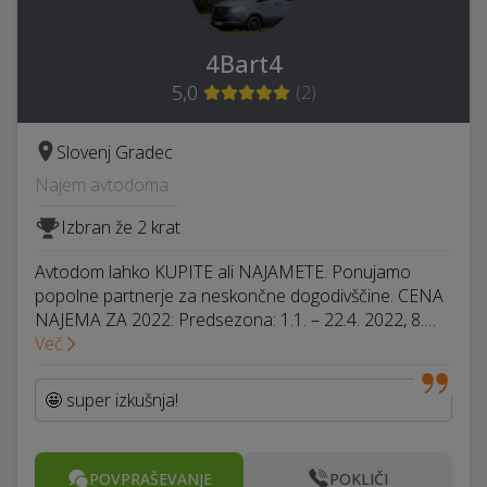
4Bart4
5,0
(
2
)
Slovenj Gradec
Najem avtodoma
Izbran že 2 krat
Avtodom lahko KUPITE ali NAJAMETE. Ponujamo
popolne partnerje za neskončne dogodivščine. CENA
NAJEMA ZA 2022: Predsezona: 1.1. – 22.4. 2022, 8.…
Več
🤩 super izkušnja!
POVPRAŠEVANJE
POKLIČI