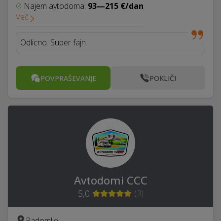
Najem avtodoma:
93—215 €/dan
Več
Odlicno. Super fajn.
POVPRAŠEVANJE
POKLIČI
Avtodomi CCC
5,0
(
3
)
Radomlje