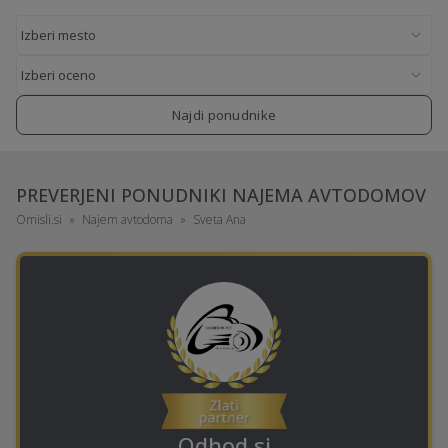
Najdi ponudnike
PREVERJENI PONUDNIKI NAJEMA AVTODOMOV
Omisli.si
Najem avtodoma
Sveta Ana
Odhod.si