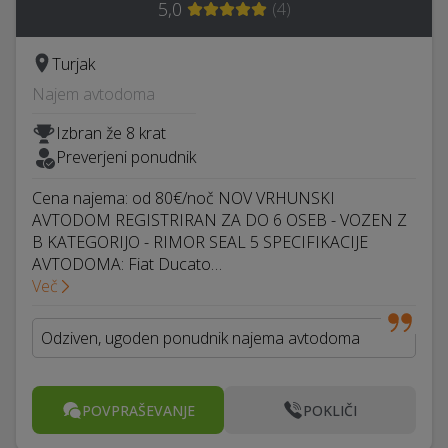
5,0
(
4
)
Turjak
Najem avtodoma
Izbran že 8 krat
Preverjeni ponudnik
Cena najema: od 80€/noč NOV VRHUNSKI
AVTODOM REGISTRIRAN ZA DO 6 OSEB - VOZEN Z
B KATEGORIJO - RIMOR SEAL 5 SPECIFIKACIJE
AVTODOMA: Fiat Ducato…
Več
Odziven, ugoden ponudnik najema avtodoma
POVPRAŠEVANJE
POKLIČI