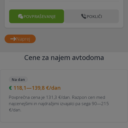
POVPRAŠEVANJE
POKLIČI
Naprej
Cene za najem avtodoma
Na dan
118,1—139,8
€/dan
Povprečna cena je 131,3 €/dan. Razpon cen med
najcenejšimi in najdražjimi izvajalci pa sega 90—215
€/dan.