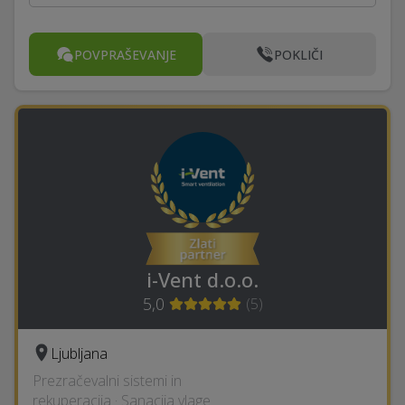
POVPRAŠEVANJE
POKLIČI
i-Vent d.o.o.
5,0
(
5
)
Ljubljana
Prezračevalni sistemi in
rekuperacija · Sanacija vlage