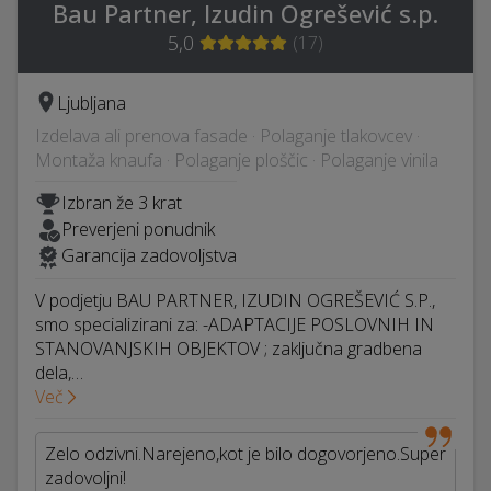
Bau Partner, Izudin Ogrešević s.p.
5,0
(
17
)
Ljubljana
Izdelava ali prenova fasade · Polaganje tlakovcev ·
Montaža knaufa · Polaganje ploščic · Polaganje vinila
Izbran že 3 krat
Preverjeni ponudnik
Garancija zadovoljstva
V podjetju BAU PARTNER, IZUDIN OGREŠEVIĆ S.P.,
smo specializirani za: -ADAPTACIJE POSLOVNIH IN
STANOVANJSKIH OBJEKTOV ; zaključna gradbena
dela,…
Več
Zelo odzivni.Narejeno,kot je bilo dogovorjeno.Super
zadovoljni!