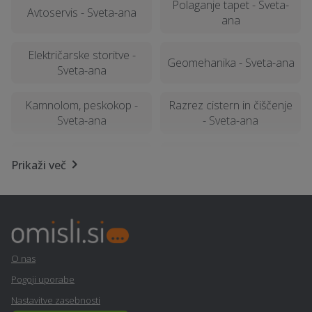
Polaganje tapet - Sveta-
Avtoservis - Sveta-ana
ana
Električarske storitve -
Geomehanika - Sveta-ana
Sveta-ana
Kamnolom, peskokop -
Razrez cistern in čiščenje
Sveta-ana
- Sveta-ana
Izdelava in montaža pulta
Založba - Sveta-ana
Prikaži več
- Sveta-ana
E-učenje na daljavo -
Kozmetični salon - Sveta-
Sveta-ana
ana
Nepremičninsko
Najem mobilnega WC-ja -
O nas
zavarovanje - Sveta-ana
Sveta-ana
Pogoji uporabe
Nastavitve zasebnosti
Sanacija balkonov in teras