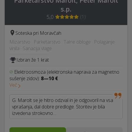
Parketarstvo Marolt, Peter Marolt
s.p.
5,0
(
1
)
Soteska pri Moravčah
Mizarstvo · Parketarstvo · Talne obloge · Polaganje
vinila · Sanacija vlage
Izbran že 1 krat
Elektroosmoza (elektronska naprava za magnetno
sušenje zidov):
8—10 €
Več
G. Marolt se je hitro odzval in je odgovoril na vsa
vprašanja, dal dobre predloge. Storitev je bila
izvedena strokovno…