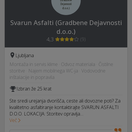
Svarun Asfalti (Gradbene Dejavnosti
d.o.o.)
4,3
(
9
)
Ljubljana
Montaža in servis klime · Odvoz materiala · Čistilne
storitve · Najem mobilnega WC-ja · Vodovodne
inštalacije in popravila
Izbran že 25 krat
Ste sredi urejanja dvorišča, ceste ali dovozne poti? Za
kvalitetno asfaltiranje kontaktirajte SVARUN ASFALTI
D.O.O. LOKACIJA: Storitev opravlja…
Več