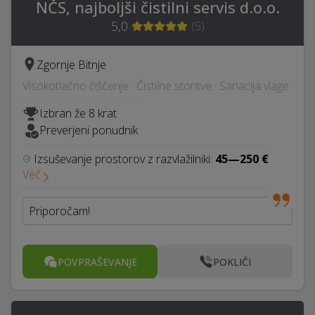
NČS, najboljši čistilni servis d.o.o.
5,0
(
5
)
Zgornje Bitnje
Visokotlačno čiščenje · Čistilne storitve · Sanacija vlage
Izbran že 8 krat
Preverjeni ponudnik
Izsuševanje prostorov z razvlažilniki:
45—250 €
Več
Priporočam!
POVPRAŠEVANJE
POKLIČI