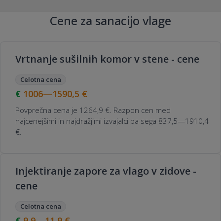
Cene za sanacijo vlage
Vrtnanje sušilnih komor v stene - cene
Celotna cena
1006—1590,5
€
Povprečna cena je 1264,9 €. Razpon cen med
najcenejšimi in najdražjimi izvajalci pa sega 837,5—1910,4
€.
Injektiranje zapore za vlago v zidove -
cene
Celotna cena
9,9—11,9
€