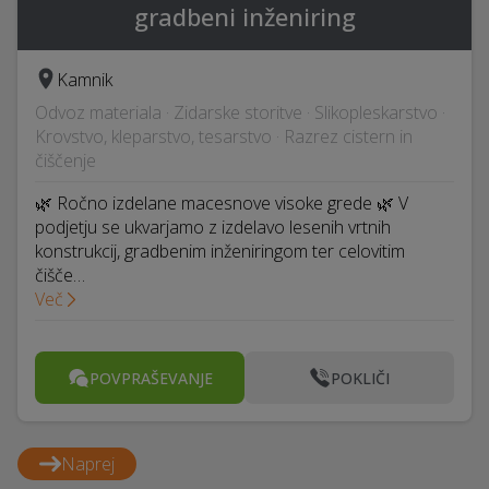
gradbeni inženiring
Kamnik
Odvoz materiala · Zidarske storitve · Slikopleskarstvo ·
Krovstvo, kleparstvo, tesarstvo · Razrez cistern in
čiščenje
🌿 Ročno izdelane macesnove visoke grede 🌿 V
podjetju se ukvarjamo z izdelavo lesenih vrtnih
konstrukcij, gradbenim inženiringom ter celovitim
čišče…
Več
POVPRAŠEVANJE
POKLIČI
Naprej