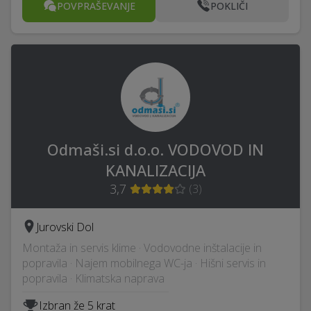
POVPRAŠEVANJE
POKLIČI
Odmaši.si d.o.o. VODOVOD IN
KANALIZACIJA
3,7
(
3
)
Jurovski Dol
Montaža in servis klime · Vodovodne inštalacije in
popravila · Najem mobilnega WC-ja · Hišni servis in
popravila · Klimatska naprava
Izbran že 5 krat