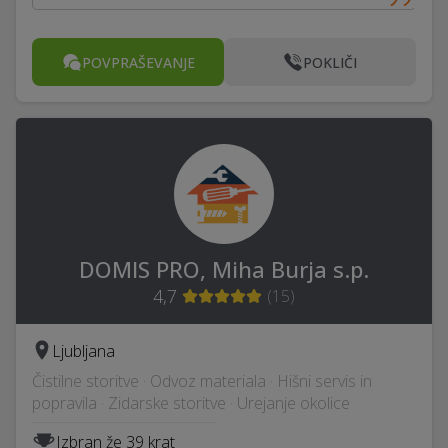
POVPRAŠEVANJE
POKLIČI
DOMIS PRO, Miha Burja s.p.
4,7
(
15
)
Ljubljana
Čistilne storitve · Odvoz materiala · Hišni servis in
popravila · Zidarske storitve · Urejanje okolice
Izbran že 39 krat