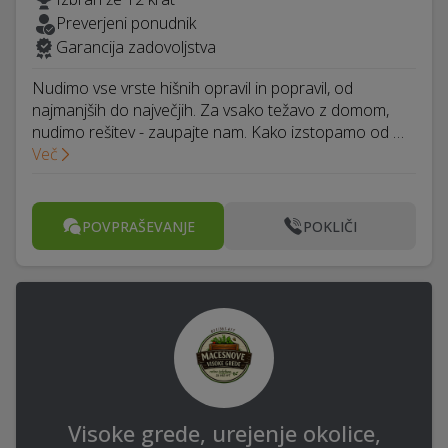
Preverjeni ponudnik
Garancija zadovoljstva
Nudimo vse vrste hišnih opravil in popravil, od
najmanjših do največjih. Za vsako težavo z domom,
nudimo rešitev - zaupajte nam. Kako izstopamo od …
Več
POVPRAŠEVANJE
POKLIČI
Visoke grede, urejenje okolice,