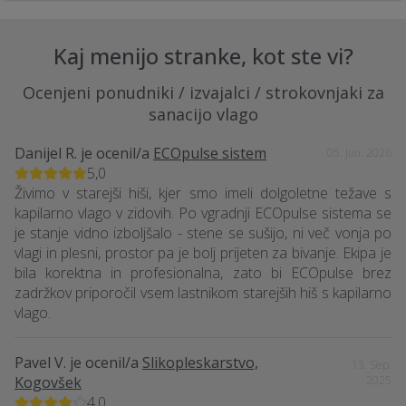
Kaj menijo stranke, kot ste vi?
Ocenjeni ponudniki / izvajalci / strokovnjaki za
sanacijo vlago
Danijel R.
je ocenil/a
ECOpulse sistem
05. Jun. 2026
5,0
Živimo v starejši hiši, kjer smo imeli dolgoletne težave s
kapilarno vlago v zidovih. Po vgradnji ECOpulse sistema se
je stanje vidno izboljšalo - stene se sušijo, ni več vonja po
vlagi in plesni, prostor pa je bolj prijeten za bivanje. Ekipa je
bila korektna in profesionalna, zato bi ECOpulse brez
zadržkov priporočil vsem lastnikom starejših hiš s kapilarno
vlago.
Pavel V.
je ocenil/a
Slikopleskarstvo,
13. Sep.
Kogovšek
2025
4,0