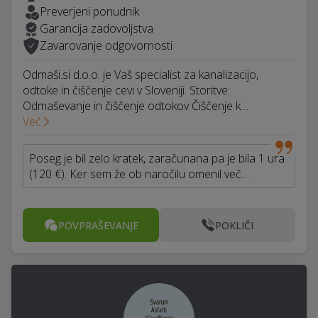
Preverjeni ponudnik
Garancija zadovoljstva
Zavarovanje odgovornosti
Odmaši.si d.o.o. je Vaš specialist za kanalizacijo,
odtoke in čiščenje cevi v Sloveniji. Storitve:
Odmaševanje in čiščenje odtokov Čiščenje k…
Več
Poseg je bil zelo kratek, zaračunana pa je bila 1 ura
(120 €). Ker sem že ob naročilu omenil več…
POVPRAŠEVANJE
POKLIČI