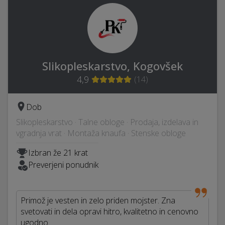
Slikopleskarstvo, Kogovšek
4,9
(
14
)
Dob
Slikopleskarstvo · Talne obloge · Prodaja, izdelava in
vgradnja vrat · Montaža knaufa · Stenske obloge
Izbran že 21 krat
Preverjeni ponudnik
Primož je vesten in zelo priden mojster. Zna
svetovati in dela opravi hitro, kvalitetno in cenovno
ugodno.