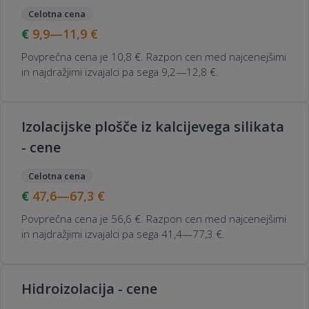
Celotna cena
9,9—11,9
€
Povprečna cena je 10,8 €. Razpon cen med najcenejšimi
in najdražjimi izvajalci pa sega 9,2—12,8 €.
Izolacijske plošče iz kalcijevega silikata
- cene
Celotna cena
47,6—67,3
€
Povprečna cena je 56,6 €. Razpon cen med najcenejšimi
in najdražjimi izvajalci pa sega 41,4—77,3 €.
Hidroizolacija - cene