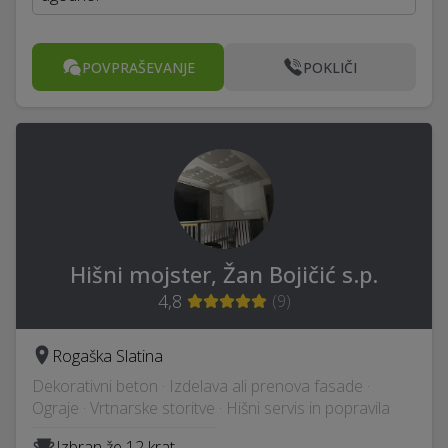
POVPRAŠEVANJE
POKLIČI
Hišni mojster, Žan Bojičić s.p.
4,8
(
9
)
Rogaška Slatina
Dekorativni beton · Izdelava ali prenova fasade ·
Ograje · Vrtnarske storitve · Hišni servis in popravila
Izbran že 12 krat