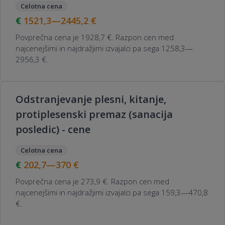
Celotna cena
1521,3—2445,2
€
Povprečna cena je 1928,7 €. Razpon cen med
najcenejšimi in najdražjimi izvajalci pa sega 1258,3—
2956,3 €.
Odstranjevanje plesni, kitanje,
protiplesenski premaz (sanacija
posledic) - cene
Celotna cena
202,7—370
€
Povprečna cena je 273,9 €. Razpon cen med
najcenejšimi in najdražjimi izvajalci pa sega 159,3—470,8
€.