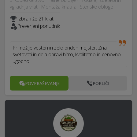
Slikopleskarstvo · Talne obloge · Prodaja, izdelava in
vgradnja vrat · Montaža knaufa · Stenske obloge
Izbran že 21 krat
Preverjeni ponudnik
Primož je vesten in zelo priden mojster. Zna
svetovati in dela opravi hitro, kvalitetno in cenovno
ugodno.
POVPRAŠEVANJE
POKLIČI