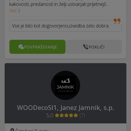
kakovosti, predanosti in želji ustvarjati prijetnejš…
Več
Vse je bilo kot dogovorjeno,izvedba zelo dobra.
POVPRAŠEVANJE
POKLIČI
WOODecoSI1, Janez Jamnik, s.p.
5,0
(
7
)