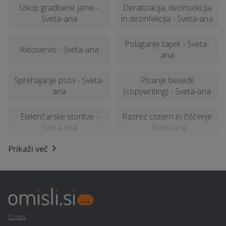
Izkop gradbene jame -
Deratizacija, dezinsekcija
Sveta-ana
in dezinfekcija - Sveta-ana
Polaganje tapet - Sveta-
Avtoservis - Sveta-ana
ana
Sprehajanje psov - Sveta-
Pisanje besedil
ana
(copywriting) - Sveta-ana
Električarske storitve -
Razrez cistern in čiščenje
Sveta-ana
- Sveta-ana
Prikaži več
Izdelava in montaža pulta
Založba - Sveta-ana
- Sveta-ana
E-učenje na daljavo -
Alternativne metode
Sveta-ana
zdravljenja - Sveta-ana
O nas
Pravno svetovanje in