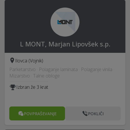
L MONT, Marjan Lipovšek s.p.
Ilovca (Vojnik)
Parketarstvo · Polaganje laminata · Polaganje vinila ·
Mizarstvo · Talne obloge
Izbran že 3 krat
POVPRAŠEVANJE
POKLIČI