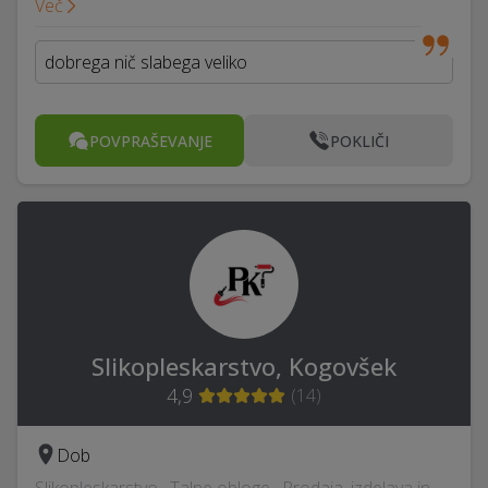
Več
dobrega nič slabega veliko
POVPRAŠEVANJE
POKLIČI
Slikopleskarstvo, Kogovšek
4,9
(
14
)
Dob