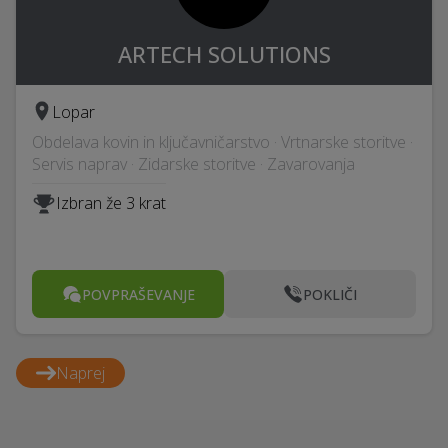
ARTECH SOLUTIONS
Lopar
Obdelava kovin in ključavničarstvo · Vrtnarske storitve ·
Servis naprav · Zidarske storitve · Zavarovanja
Izbran že 3 krat
POVPRAŠEVANJE
POKLIČI
Naprej