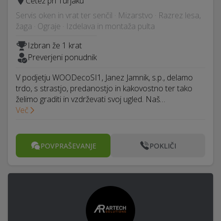
Četež pri Turjaku
Servis oken in vrat ter senčil · Mizarstvo · Razrez lesa,
žaga · Ograje · Izdelava in montaža pulta
Izbran že 1 krat
Preverjeni ponudnik
V podjetju WOODecoSI1, Janez Jamnik, s.p., delamo
trdo, s strastjo, predanostjo in kakovostno ter tako
želimo graditi in vzdrževati svoj ​​ugled. Naš…
Več
POVPRAŠEVANJE
POKLIČI