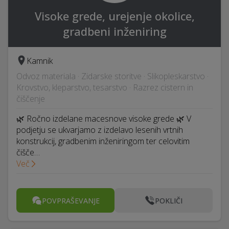
Visoke grede, urejenje okolice,
gradbeni inženiring
Kamnik
Odvoz materiala · Zidarske storitve · Slikopleskarstvo ·
Krovstvo, kleparstvo, tesarstvo · Razrez cistern in
čiščenje
🌿 Ročno izdelane macesnove visoke grede 🌿 V
podjetju se ukvarjamo z izdelavo lesenih vrtnih
konstrukcij, gradbenim inženiringom ter celovitim
čišče…
Več
POVPRAŠEVANJE
POKLIČI