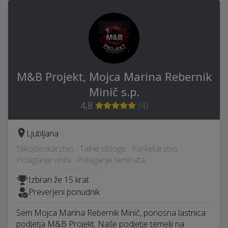
M&B Projekt, Mojca Marina Rebernik
Minič s.p.
4,8
(
4
)
Ljubljana
Slikopleskarstvo · Talne obloge · Parketarstvo ·
Polaganje vinila · Polaganje laminata
Izbran že 15 krat
Preverjeni ponudnik
Sem Mojca Marina Rebernik Minič, ponosna lastnica
podjetja M&B Projekt. Naše podjetje temelji na