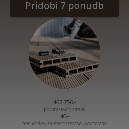
Pridobi 7 ponudb
462.750+
povpraševanj strank
40+
ponudnikov za leseno teraso, wpc teraso