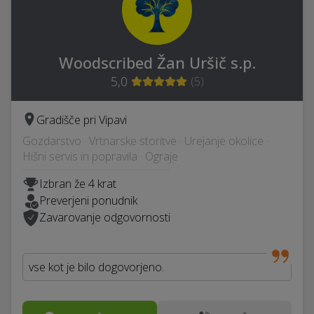
Woodscribed Žan Uršič s.p.
5,0
(
5
)
Gradišče pri Vipavi
Gozdarstvo · Vrtnarske storitve · Urejanje okolice ·
Hišni servis in popravila · Ograje
Izbran že 4 krat
Preverjeni ponudnik
Zavarovanje odgovornosti
vse kot je bilo dogovorjeno.