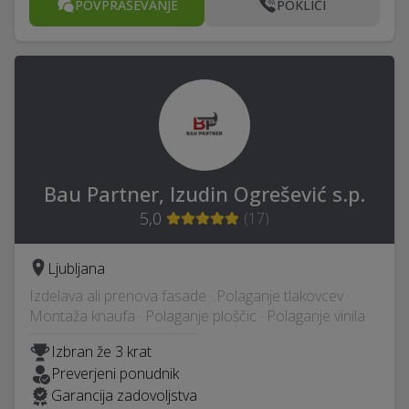
POVPRAŠEVANJE
POKLIČI
Bau Partner, Izudin Ogrešević s.p.
5,0
(
17
)
Ljubljana
Izdelava ali prenova fasade · Polaganje tlakovcev ·
Montaža knaufa · Polaganje ploščic · Polaganje vinila
Izbran že 3 krat
Preverjeni ponudnik
Garancija zadovoljstva