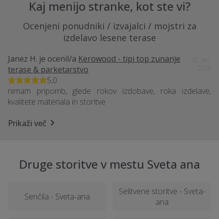
Kaj menijo stranke, kot ste vi?
Ocenjeni ponudniki / izvajalci / mojstri za
izdelavo lesene terase
Janez H.
je ocenil/a
Kerowood - tipi top zunanje
21. Jan.
terase & parketarstvo
2026
5,0
nimam pripomb, glede rokov izdobave, roka izdelave,
kvalitete materiala in storitve
Prikaži več
Druge storitve v mestu Sveta ana
Selitvene storitve - Sveta-
Senčila - Sveta-ana
ana