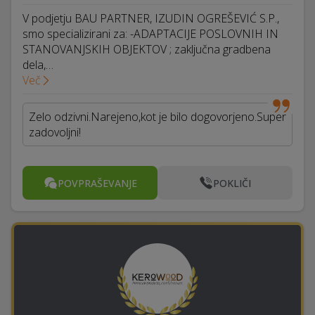
V podjetju BAU PARTNER, IZUDIN OGREŠEVIĆ S.P.,
smo specializirani za: -ADAPTACIJE POSLOVNIH IN
STANOVANJSKIH OBJEKTOV ; zaključna gradbena
dela,…
Več
Zelo odzivni.Narejeno,kot je bilo dogovorjeno.Super
zadovoljni!
POVPRAŠEVANJE
POKLIČI