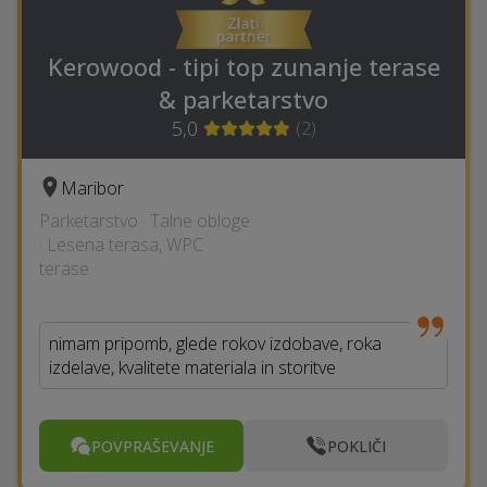
Kerowood - tipi top zunanje terase
& parketarstvo
5,0
(
2
)
Maribor
Parketarstvo · Talne obloge
· Lesena terasa, WPC
terase
nimam pripomb, glede rokov izdobave, roka
izdelave, kvalitete materiala in storitve
POVPRAŠEVANJE
POKLIČI