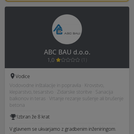
ABC BAU d.o.o.
1,0
(
1
)
Vodice
Vodovodne inštalacije in popravila · Krovstvo,
kleparstvo, tesarstvo · Zidarske storitve · Sanacija
balkonov in teras · Vrtanje rezanje sušenje ali brušenje
betona
Izbran že 8 krat
V glavnem se ukvarjamo z gradbenim inženiringom.