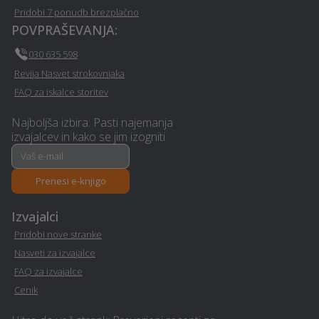
Pridobi 7 ponudb brezplačno
Vrtna lopa, hiška, uta -
Slikopleskarstvo - Sveta-
POVPRAŠEVANJA:
Sveta-ana
ana
030 635 598
Najem foto stojnice -
Revija Nasvet strokovnjaka
Pasja šola - Sveta-ana
Sveta-ana
FAQ za iskalce storitev
Najem mobilnega WC-ja -
Najboljša izbira: Pasti najemanja
Rastlinjak - Sveta-ana
izvajalcev in kako se jim izogniti
Sveta-ana
Izvedba polnilnice za
Zdravje na delovnem
Prenesi e-knjigo
električna vozila - Sveta-
mestu - Sveta-ana
ana
Izvajalci
Pridobi nove stranke
Polaganje laminata -
Geodetske storitve -
Nasveti za izvajalce
Sveta-ana
Sveta-ana
FAQ za izvajalce
Cenik
Nepremičninska agencija -
Tapetništvo - Sveta-ana
Sveta-ana