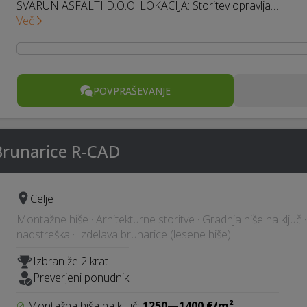
SVARUN ASFALTI D.O.O. LOKACIJA: Storitev opravlja…
Več
POVPRAŠEVANJE
Brunarice R-CAD
Celje
Montažne hiše · Arhitekturne storitve · Gradnja hiše na ključ
nadstreška · Izdelava brunarice (lesene hiše)
Izbran že 2 krat
Preverjeni ponudnik
Montažna hiša na ključ:
1250—1400 €/m²