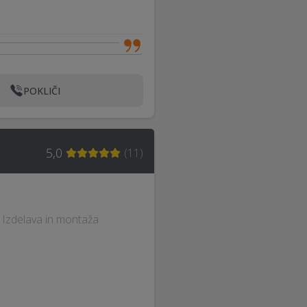
POKLIČI
5,0
(
11
)
 · Izdelava in montaža