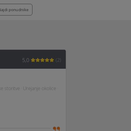
Najdi ponudnike
5,0
(
2
)
e storitve · Urejanje okolice ·