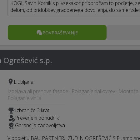
KOGI, Savin Kotnik s.p. vsekakor priporočam to podjetje, z
delom, od pridobitev gradbenega dovoljenja, do same izde
POVPRAŠEVANJE
n Ogrešević s.p.
Ljubljana
Izdelava ali prenova fasade · Polaganje tlakovcev · Montaža k
Polaganje vinila
Izbran že 3 krat
Preverjeni ponudnik
Garancija zadovoljstva
V podjetju BAU PARTNER, IZUDIN OGREŠEVIĆ S.P., smo spec