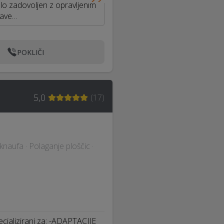
elo zadovoljen z opravljenim
lave…
POKLIČI
5,0
(
17
)
naufa · Polaganje ploščic ·
ializirani za: -ADAPTACIJE