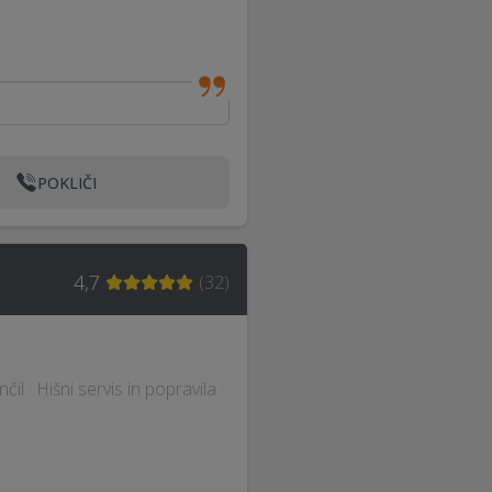
POKLIČI
4,7
(
32
)
il · Hišni servis in popravila ·