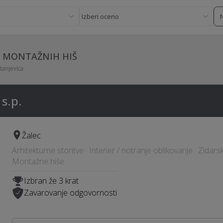
CI MONTAŽNIH HIŠ
tanjevica
s.p.
Žalec
Arhitekturne storitve · Interier / notranje oblikovanje · Zidarsk
Montažne hiše
Izbran že 3 krat
Zavarovanje odgovornosti