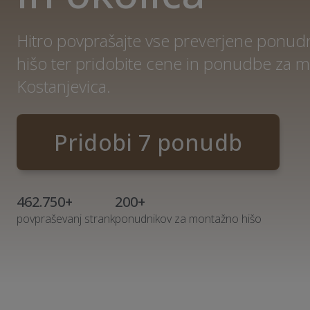
Hitro povprašajte vse preverjene ponu
hišo ter pridobite cene in ponudbe za m
Kostanjevica.
Pridobi 7 ponudb
462.750+
200+
povpraševanj strank
ponudnikov za montažno hišo