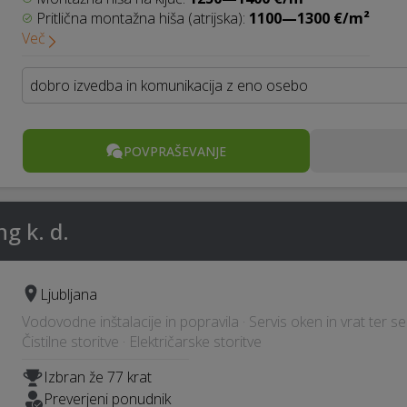
Pritlična montažna hiša (atrijska):
1100—1300 €/m²
Več
dobro izvedba in komunikacija z eno osebo
POVPRAŠEVANJE
ng k. d.
Ljubljana
Vodovodne inštalacije in popravila · Servis oken in vrat ter senč
Čistilne storitve · Električarske storitve
Izbran že 77 krat
Preverjeni ponudnik