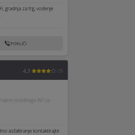
EH, gradnja za trg, vodenje
…
POKLIČI
4,3
(
9
)
 · Najem mobilnega WC-ja ·
tno asfaltiranje kontaktirajte