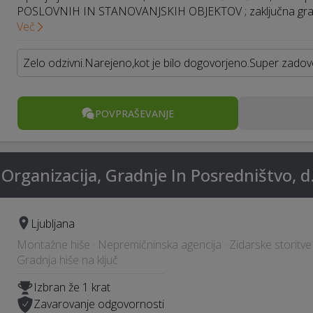
POSLOVNIH IN STANOVANJSKIH OBJEKTOV ; zaključna gra
Več
Zelo odzivni.Narejeno,kot je bilo dogovorjeno.Super zadovo
POVPRAŠEVANJE
ganizacija, Gradnje In Posredništvo, d.
Ljubljana
Montažne hiše · Nepremičninska agencija · Zidarske storitve ·
Gradnja hiše na ključ
Izbran že 1 krat
Zavarovanje odgovornosti