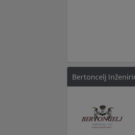
Bertoncelj Inženiri