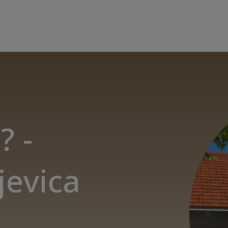
? -
jevica