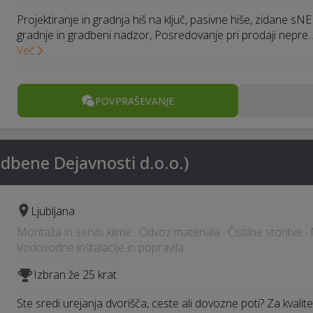
Projektiranje in gradnja hiš na ključ, pasivne hiše, zidane sN
gradnje in gradbeni nadzor, Posredovanje pri prodaji nepre
Več
POVPRAŠEVANJE
adbene Dejavnosti d.o.o.)
Ljubljana
Montaža in servis klime · Odvoz materiala · Čistilne storitve
Vodovodne inštalacije in popravila
Izbran že 25 krat
Ste sredi urejanja dvorišča, ceste ali dovozne poti? Za kvalite