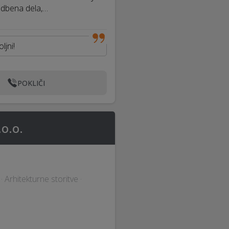
dbena dela,…
ljni!
POKLIČI
o.o.
 Arhitekturne storitve ·