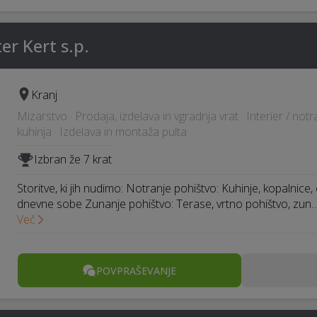
er Kert s.p.
Kranj
Mizarstvo · Prodaja, izdelava in vgradnja vrat · Interier / not
kuhinja · Izdelava in montaža pulta
Izbran že 7 krat
Storitve, ki jih nudimo: Notranje pohištvo: Kuhinje, kopalnice,
dnevne sobe Zunanje pohištvo: Terase, vrtno pohištvo, zun
Več
POVPRAŠEVANJE