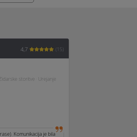
4,7
(
15
)
 Zidarske storitve · Urejanje
rase). Komunikacija je bila