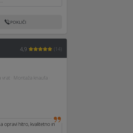
m…
POKLIČI
4,9
(
14
)
a vrat · Montaža knaufa ·
 opravi hitro, kvalitetno in