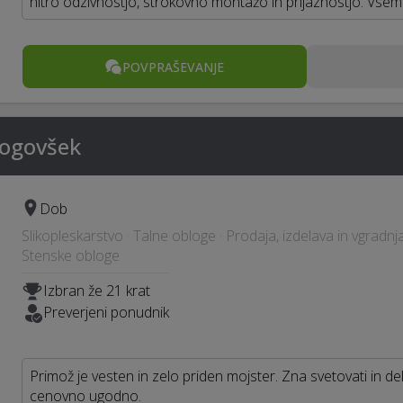
hitro odzivnostjo, strokovno montažo in prijaznostjo. Vse
POVPRAŠEVANJE
Kogovšek
Dob
Slikopleskarstvo · Talne obloge · Prodaja, izdelava in vgradnj
Stenske obloge
Izbran že 21 krat
Preverjeni ponudnik
Primož je vesten in zelo priden mojster. Zna svetovati in dela
cenovno ugodno.