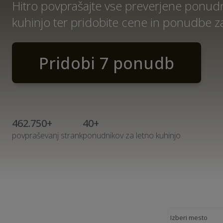
Hitro povprašajte vse preverjene ponudn
kuhinjo ter pridobite cene in ponudbe za
Pridobi 7 ponudb
462.750+
40+
povpraševanj strank
ponudnikov za letno kuhinjo