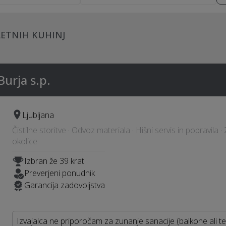
LETNIH KUHINJ
urja s.p.
Ljubljana
Čistilne storitve · Odvoz materiala · Hišni servis in popravila ·
okolice
Izbran že 39 krat
Preverjeni ponudnik
Garancija zadovoljstva
Izvajalca ne priporočam za zunanje sanacije (balkone ali te