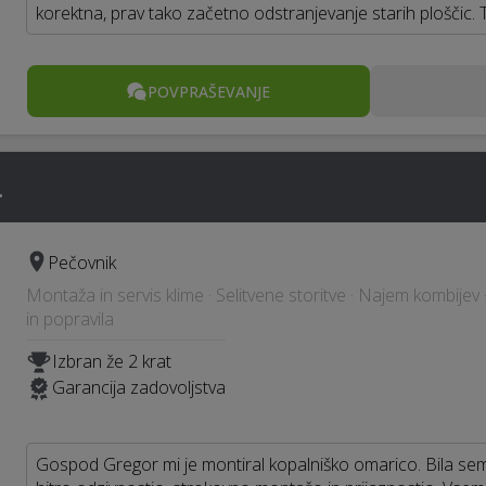
korektna, prav tako začetno odstranjevanje starih ploščic.
POVPRAŠEVANJE
.
Pečovnik
Montaža in servis klime · Selitvene storitve · Najem kombijev · Č
in popravila
Izbran že 2 krat
Garancija zadovoljstva
Gospod Gregor mi je montiral kopalniško omarico. Bila sem