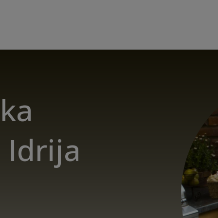
ika
 Idrija