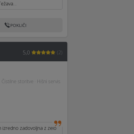
 Težava…
POKLIČI
5,0
(
2
)
istilne storitve · Hišni servis
 izredno zadovoljna z zelo