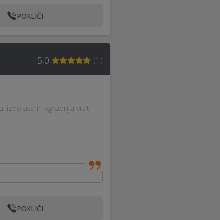
POKLIČI
5,0
(
1
)
, izdelava in vgradnja vrat ·
POKLIČI