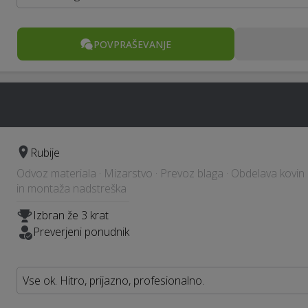
POVPRAŠEVANJE
Rubije
Odvoz materiala · Mizarstvo · Prevoz blaga · Obdelava kovin i
in montaža nadstreška
Izbran že 3 krat
Preverjeni ponudnik
Vse ok. Hitro, prijazno, profesionalno.