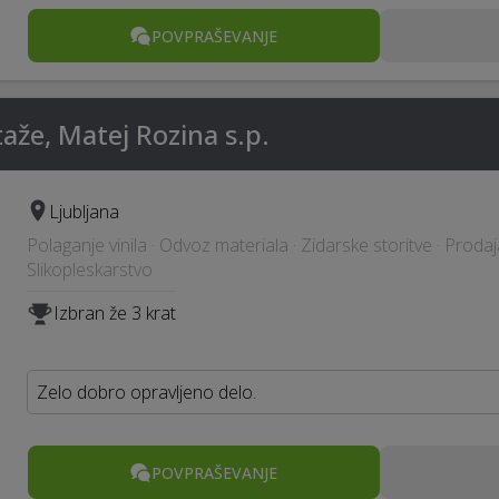
POVPRAŠEVANJE
aže, Matej Rozina s.p.
Ljubljana
Polaganje vinila · Odvoz materiala · Zidarske storitve · Prodaja
Slikopleskarstvo
Izbran že 3 krat
Zelo dobro opravljeno delo.
POVPRAŠEVANJE