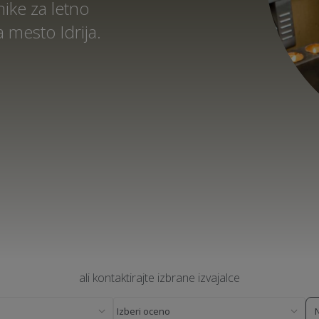
ike za letno
 mesto Idrija.
ali kontaktirajte izbrane izvajalce