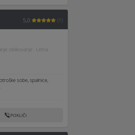
5,0
(
1
)
ranje oblikovanje · Letna
 otroške sobe, spalnice,
…
POKLIČI