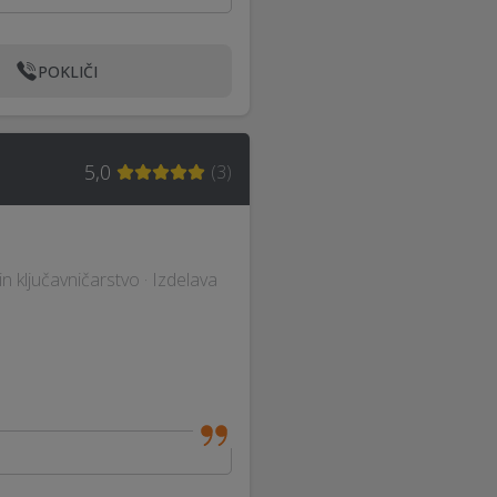
POKLIČI
5,0
(
3
)
n ključavničarstvo · Izdelava