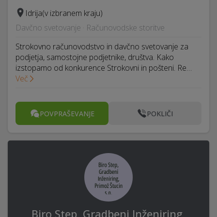
Idrija
(v izbranem kraju)
Davčno svetovanje · Računovodske storitve
Strokovno računovodstvo in davčno svetovanje za
podjetja, samostojne podjetnike, društva. Kako
izstopamo od konkurence Strokovni in pošteni. Re…
Več
POVPRAŠEVANJE
POKLIČI
Biro Step, Gradbeni Inženiring,