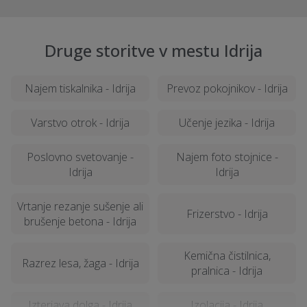
Druge storitve v mestu Idrija
Najem tiskalnika - Idrija
Prevoz pokojnikov - Idrija
Varstvo otrok - Idrija
Učenje jezika - Idrija
Poslovno svetovanje -
Najem foto stojnice -
Idrija
Idrija
Vrtanje rezanje sušenje ali
Frizerstvo - Idrija
brušenje betona - Idrija
Kemična čistilnica,
Razrez lesa, žaga - Idrija
pralnica - Idrija
Izterjava dolga - Idrija
Izolacija - Idrija