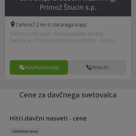
Primož Štucin s.p.
Cerkno
(7,2 km iz izbranega kraja)
Davčno svetovanje · Računovodske storitve ·
Varovanje · Pravno svetovanje in storitve · Razpis
POVPRAŠEVANJE
POKLIČI
Cene za davčnega svetovalca
Hitri davčni nasveti - cene
Celotna cena