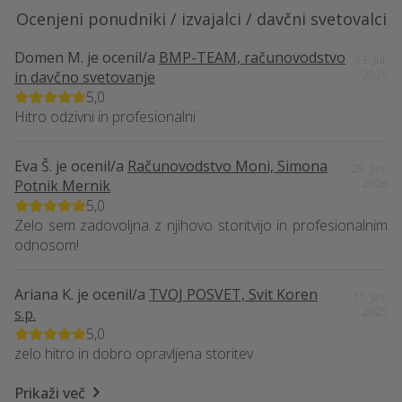
Ocenjeni ponudniki / izvajalci / davčni svetovalci
Domen M.
je ocenil/a
BMP-TEAM, računovodstvo
13. Jul.
in davčno svetovanje
2026
5,0
Hitro odzivni in profesionalni
Eva Š.
je ocenil/a
Računovodstvo Moni, Simona
29. Jun.
Potnik Mernik
2026
5,0
Zelo sem zadovoljna z njihovo storitvijo in profesionalnim
odnosom!
Ariana K.
je ocenil/a
TVOJ POSVET, Svit Koren
11. Jan.
s.p.
2025
5,0
zelo hitro in dobro opravljena storitev
Prikaži več