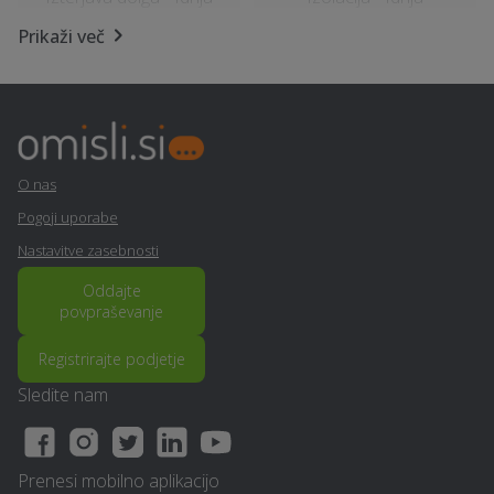
Prikaži več
Šiviljstvo, krojaštvo in
Zidarske storitve - Idrija
vezenje - Idrija
Najem mobilnega WC-ja -
Vrtna lopa, hiška, uta -
Idrija
Idrija
O nas
Razpis - Idrija
Montaža knaufa - Idrija
Pogoji uporabe
Nastavitve zasebnosti
Ogrevanje z IR paneli -
Obdelava kovin in
Idrija
ključavničarstvo - Idrija
Oddajte
povpraševanje
Izdelava ali prenova
Samoobramba - Idrija
Registrirajte podjetje
fasade - Idrija
Sledite nam
Manikerstvo / pedikerstvo
Snemanje poroke - Idrija
- Idrija
Prenesi mobilno aplikacijo