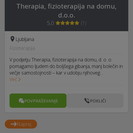
Therapia, fizioterapija na domu,
d.o.o.
5,0
(
1
)
Ljubljana
Fizioterapija
V podjetju Therapia, fizioterapija na domu, d. o. o.
pomagamo ljudem do boljšega gibanja, manj bolečin in
večje samostojnosti – kar v udobju njihoveg…
Več
POVPRAŠEVANJE
POKLIČI
Naprej