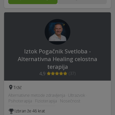
Iztok Pogačnik Svetloba -
Alternativna Healing celostna
terapija
4,9
(
37
)
Tržič
Alternativne metode zdravljenja · Ultrazvok ·
Psihoterapija · Fizioterapija · Nosečnost
Izbran že 46 krat