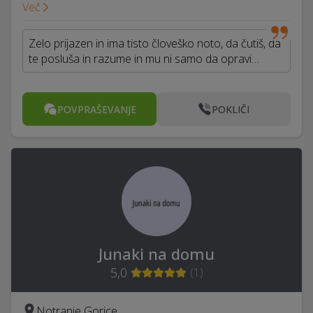
Več
Zelo prijazen in ima tisto človeško noto, da čutiš, da
te posluša in razume in mu ni samo da opravi…
POVPRAŠEVANJE
POKLIČI
Junaki na domu
5,0
(
1
)
Notranje Gorice