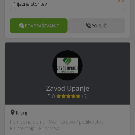
Prijazna storitev.
POVPRAŠEVANJE
POKLIČI
Zavod Upanje
5,0
(
5
)
Kranj
Pomoč na domu · Manikerstvo / pedikerstvo ·
Fizioterapija · Frizerstvo