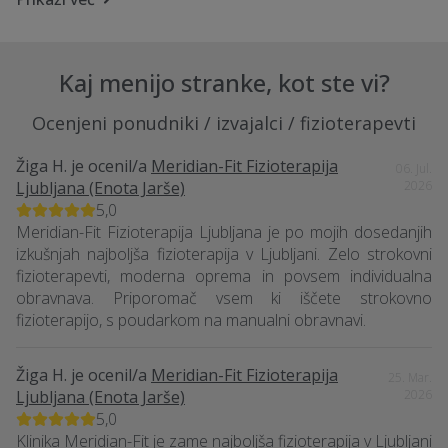
Kako fizioterapija lahko pomaga pri
bolečinah v hrbtu?
Kaj menijo stranke, kot ste vi?
Kaj vključuje regeneracija po poškodbi s
pomočjo fizioterapije?
Ocenjeni ponudniki / izvajalci / fizioterapevti
Žiga H.
je ocenil/a
Meridian-Fit Fizioterapija
06. Jul.
Ali je potrebna napotnica za fizioterapijo v
Ljubljana (Enota Jarše)
2026
Idriji?
5,0
Meridian-Fit Fizioterapija Ljubljana je po mojih dosedanjih
izkušnjah najboljša fizioterapija v Ljubljani. Zelo strokovni
Kakšna je vloga fizioterapije pri športnih
fizioterapevti, moderna oprema in povsem individualna
poškodbah?
obravnava. Priporomač vsem ki iščete strokovno
fizioterapijo, s poudarkom na manualni obravnavi.
Kakšen je dolgoročni vpliv fizioterapije?
Žiga H.
je ocenil/a
Meridian-Fit Fizioterapija
25. Mar.
Ljubljana (Enota Jarše)
2026
Kdo v Idriji ponuja fizioterapijo v sklopu
5,0
Klinika Meridian-Fit je zame najboljša fizioterapija v Ljubljani
zdravstvenega doma?