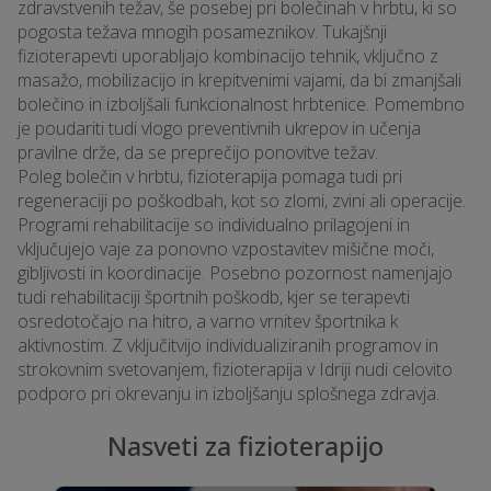
zdravstvenih težav, še posebej pri bolečinah v hrbtu, ki so
pogosta težava mnogih posameznikov. Tukajšnji
fizioterapevti uporabljajo kombinacijo tehnik, vključno z
masažo, mobilizacijo in krepitvenimi vajami, da bi zmanjšali
bolečino in izboljšali funkcionalnost hrbtenice. Pomembno
je poudariti tudi vlogo preventivnih ukrepov in učenja
pravilne drže, da se preprečijo ponovitve težav.
Poleg bolečin v hrbtu, fizioterapija pomaga tudi pri
regeneraciji po poškodbah, kot so zlomi, zvini ali operacije.
Programi rehabilitacije so individualno prilagojeni in
vključujejo vaje za ponovno vzpostavitev mišične moči,
gibljivosti in koordinacije. Posebno pozornost namenjajo
tudi rehabilitaciji športnih poškodb, kjer se terapevti
osredotočajo na hitro, a varno vrnitev športnika k
aktivnostim. Z vključitvijo individualiziranih programov in
strokovnim svetovanjem, fizioterapija v Idriji nudi celovito
podporo pri okrevanju in izboljšanju splošnega zdravja.
Nasveti za fizioterapijo