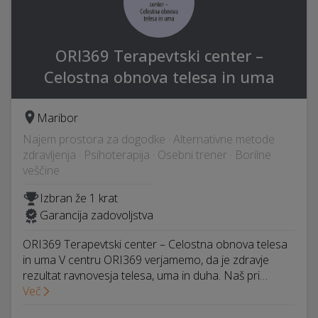
ORI369 Terapevtski center –
Celostna obnova telesa in uma
Maribor
Najem prostora za dogodke · Alternativne metode
zdravljenja · Psihoterapija · Osebni trener · Borilne
veščine
Izbran že 1 krat
Garancija zadovoljstva
ORI369 Terapevtski center – Celostna obnova telesa
in uma V centru ORI369 verjamemo, da je zdravje
rezultat ravnovesja telesa, uma in duha. Naš pri…
Več