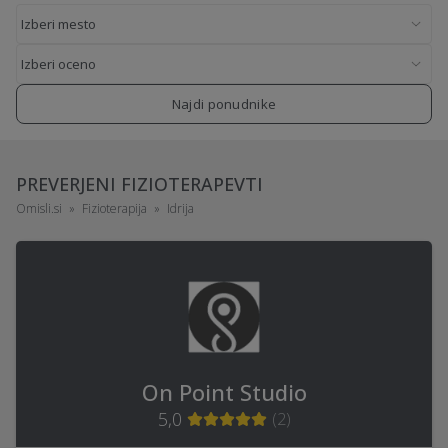
Najdi ponudnike
PREVERJENI FIZIOTERAPEVTI
Omisli.si
Fizioterapija
Idrija
On Point Studio
5,0
(
2
)