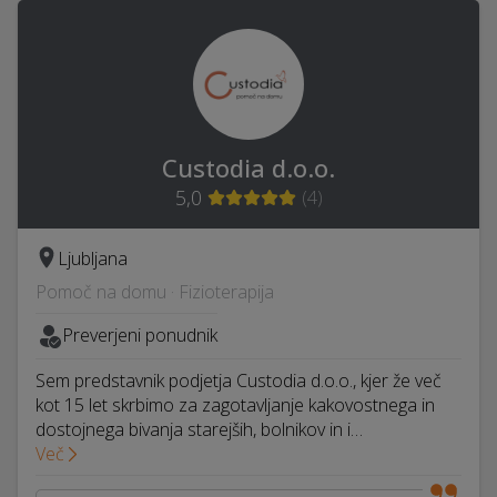
Custodia d.o.o.
5,0
(
4
)
Ljubljana
Pomoč na domu · Fizioterapija
Preverjeni ponudnik
Sem predstavnik podjetja Custodia d.o.o., kjer že več
kot 15 let skrbimo za zagotavljanje kakovostnega in
dostojnega bivanja starejših, bolnikov in i…
Več