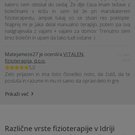
katero sem obiskal do sedaj. Že dlje časa imam težave z
bolečinami v križu in sem bil že pri marsikaterem
fizioterapevtu, ampak tukaj so se stvari res poklopile.
Najprej mi je Jaka delal manualno terapijo, potem pa sva
nadgrajevala z vajami + vajami za domov. Trenutno sem
brez bolečin in upam da tako tudi ostane :)
Matejameze27
je ocenil/a
VITALEN,
12. Feb.
fizioterapija, d.o.o.
2026
5,0
Zelo prijazen in ima tisto človeško noto, da čutiš, da te
posluša in razume in mu ni samo da opravi delo in gre.
Prikaži več
Različne vrste fizioterapije v Idriji