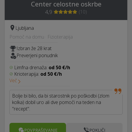
Center celostne oskrbe
4,9
(
10
)
Ljubljana
Pomoč na domu · Fizioterapija
Izbran že 28 krat
Preverjeni ponudnik
Limfna drenaža:
od 50 €/h
Krioterapija:
od 50 €/h
Več
Bolje bi bilo, da bi starostnik po poškodbi (zlom
kolka) dobil uro ali dve pomoči na teden na
"recept".
POVPRAŠEVANJE
POKLIČI