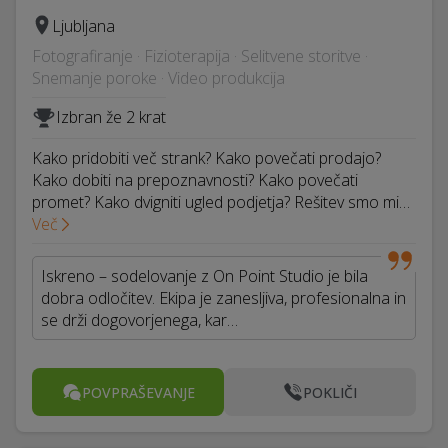
Ljubljana
Fotografiranje · Fizioterapija · Selitvene storitve ·
Snemanje poroke · Video produkcija
Izbran že 2 krat
Kako pridobiti več strank? Kako povečati prodajo?
Kako dobiti na prepoznavnosti? Kako povečati
promet? Kako dvigniti ugled podjetja? Rešitev smo mi…
Več
Iskreno – sodelovanje z On Point Studio je bila
dobra odločitev. Ekipa je zanesljiva, profesionalna in
se drži dogovorjenega, kar…
POVPRAŠEVANJE
POKLIČI