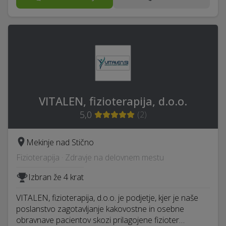
VITALEN, fizioterapija, d.o.o.
5,0
(
2
)
Mekinje nad Stično
Fizioterapija · Zdravje na delovnem mestu
Izbran že 4 krat
VITALEN, fizioterapija, d.o.o. je podjetje, kjer je naše
poslanstvo zagotavljanje kakovostne in osebne
obravnave pacientov skozi prilagojene fizioter…