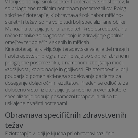
V Idriji se ponuja širok spekter fizioterapevtskih storitev, ki
so prilagojene različnim potrebam posameznikov. Poleg
splošne fizioterapije, ki obravnava širok nabor mišično-
skeletnih težav, so na voljo tudi bolj specializirane oblike.
Manualna terapija je ena izmed teh, ki se osredotoča na
ročne tehnike za diagnosticiranje in zdravljenje gibalnih
omejitev ter bolečin v sklepih in mišicah.
Kinezioterapija, ki vključuje terapevtske vaje, je del mnogih
fizioterapevtskih programov. Te vaje so skrbno izbrane in
prilagojene posamezniku, z namenom izboljšanja moči,
vzdržljivosti, koordinacije in gibljivosti. Fizioterapevti v Idriji
poudarjajo pomen aktivnega sodelovanja pacienta za
doseganje dolgoročnih rezultatov. Preden se odločite za
določeno vrsto fizioterapije, je smiselno preveriti, katere
specializacije ponuja posamezni terapevt in ali so te
usklajene z vašimi potrebami.
Obravnava specifičnih zdravstvenih
težav
Fizioterapija v Idriji je ključna pri obravnavi različnih