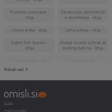
Poslovno svetovanje -
Deratizacija, dezinsekcija
Idrija
in dezinfekcija - Idrija
Učenje jezika - Idrija
Letna kuhinja - Idrija
Najem foto stojnice -
Vrtanje rezanje sušenje ali
Idrija
brušenje betona - Idrija
Polaganje tapet - Idrija
Frizerstvo - Idrija
Prikaži več
Razrez lesa, žaga - Idrija
Izolacija - Idrija
Najem mobilnega WC-ja -
Zidarske storitve - Idrija
Idrija
O nas
Vrtna lopa, hiška, uta -
Restavriranje pohištva -
Idrija
Idrija
Pogoji uporabe