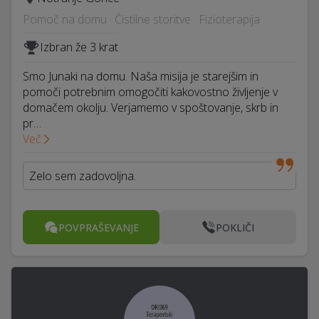
Pomoč na domu · Čistilne storitve · Fizioterapija
Izbran že 3 krat
Smo Junaki na domu. Naša misija je starejšim in
pomoči potrebnim omogočiti kakovostno življenje v
domačem okolju. Verjamemo v spoštovanje, skrb in
pr…
Več
Zelo sem zadovoljna.
POVPRAŠEVANJE
POKLIČI