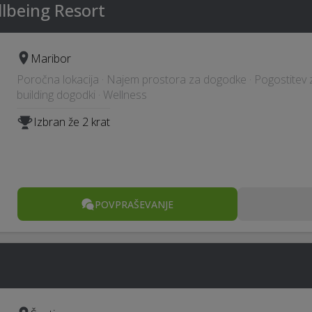
llbeing Resort
Maribor
Poročna lokacija · Najem prostora za dogodke · Pogostitev 
building dogodki · Wellness
Izbran že 2 krat
POVPRAŠEVANJE