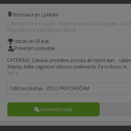
Brezovica pri Ljubljani
Catering hrane in pijače · Najem prostora za dogodke · Slašči
Pogostitev za dogodke ali zabave
Izbran že 58 krat
Preverjeni ponudnik
CATERING: Zabava, prireditev, poroka ali rojstni dan ... takš
življenju želite zagotovo okusno ovekovečiti. Pa ni živcev, ni…
Več
Odlična izkušnja - ZELO PRIPOROČAM
POVPRAŠEVANJE