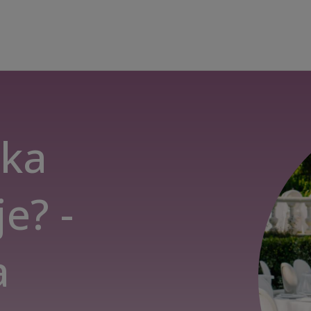
ika
e? -
a