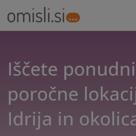
Iščete ponudn
poročne lokacij
Idrija in okolic