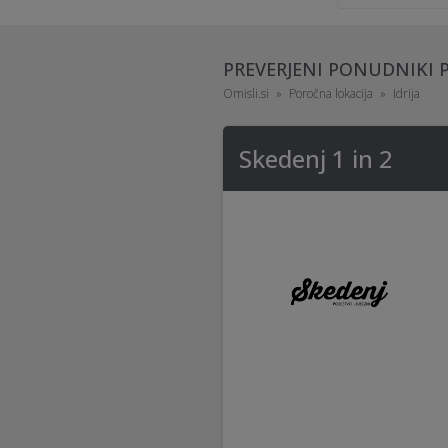
PREVERJENI PONUDNIKI 
Omisli.si
Poročna lokacija
Idrija
Skedenj 1 in 2