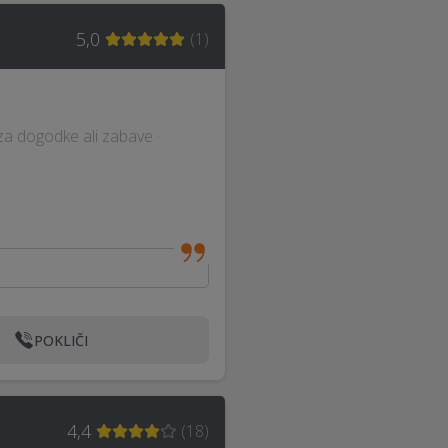
5,0
(
1
)
za dogodke ali zabave ·
POKLIČI
4,4
(
18
)