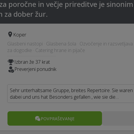
poročne in večje prireditve je sinonim
n za dober žur.
Koper
Glasbeni nastopi · Glasbena šola · Ozvočenje in razsvetljava
za dogodke · Catering hrane in pijače
Izbran že 37 krat
Preverjeni ponudnik
Sehr unterhaltsame Gruppe, breites Repertoire. Sie waren
dabei und uns hat Besonders gefallen , wie sie die…
POVPRAŠEVANJE