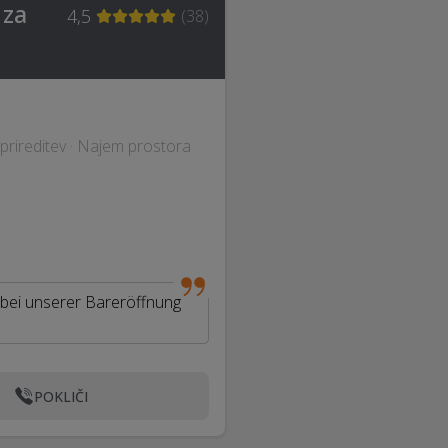
 za
4,5
(
38
)
 prireditev · Najem prostora
 bei unserer Bareröffnung
POKLIČI