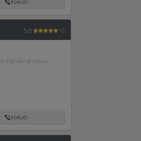
POKLIČI
5,0
(
6
)
za dogodke ali zabave ·
POKLIČI