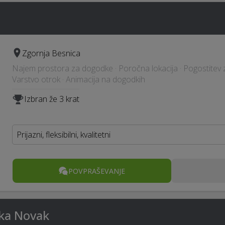
Zgornja Besnica
Najem prostora za dogodke · Poročna lokacija · Pogostitev 
Varstvo otrok · Animacija na dogodkih
Izbran že 3 krat
Prijazni, fleksibilni, kvalitetni
POVPRAŠEVANJE
uka Novak