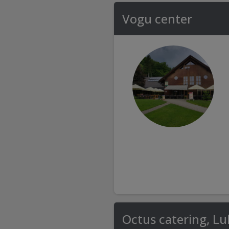
Vogu center
Octus catering, L