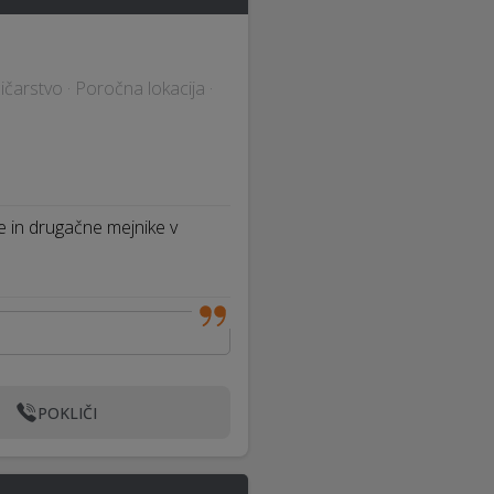
čarstvo · Poročna lokacija ·
ne in drugačne mejnike v
POKLIČI