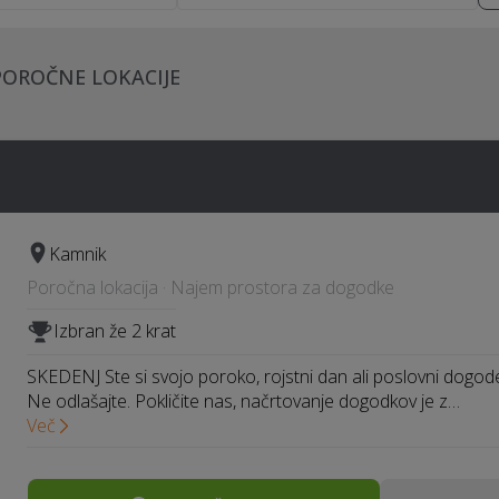
POROČNE LOKACIJE
Kamnik
Poročna lokacija · Najem prostora za dogodke
Izbran že 2 krat
SKEDENJ Ste si svojo poroko, rojstni dan ali poslovni dogodek
Ne odlašajte. Pokličite nas, načrtovanje dogodkov je z…
Več