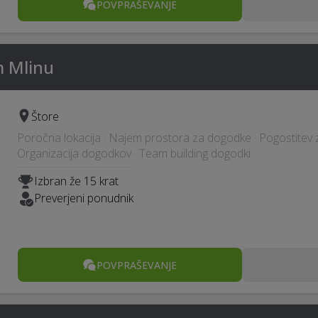
POVPRAŠEVANJE
m Mlinu
Štore
Poročna lokacija · Najem prostora za dogodke · Pogostitev 
Organizacija dogodkov · Team building dogodki
Izbran že 15 krat
Preverjeni ponudnik
POVPRAŠEVANJE