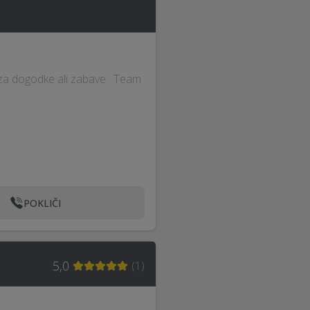
za dogodke ali zabave · Team
POKLIČI
5,0
(
1
)