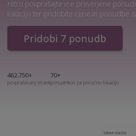
Hitro povprašajte vse preverjene ponud
lokacijo ter pridobite cene in ponudbe za
Pridobi 7 ponudb
462.750+
70+
povpraševanj strank
ponudnikov za poročno lokacijo