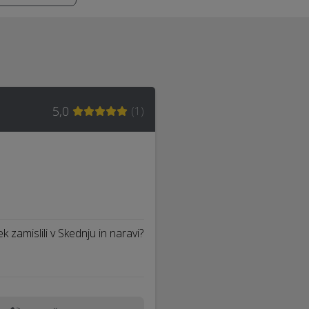
5,0
(
1
)
 zamislili v Skednju in naravi?