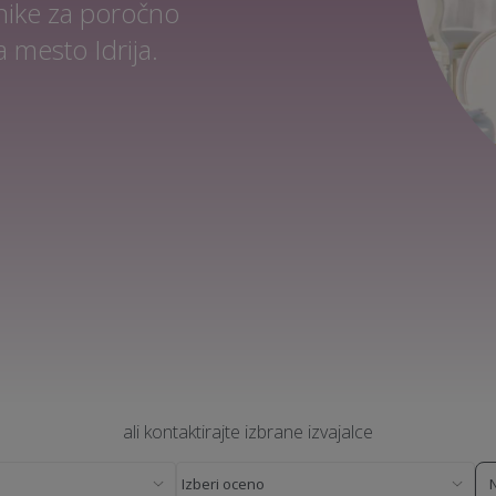
nike za poročno
 mesto Idrija.
ali kontaktirajte izbrane izvajalce