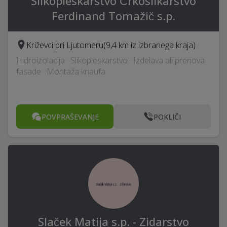
Slikopleskarstvo Črkoslikarstvo
Ferdinand Tomažič s.p.
Križevci pri Ljutomeru
(9,4 km iz izbranega kraja)
Hidroizolacija · Slikopleskarstvo · Izdelava ali prenova
fasade · Montaža knaufa
POVPRAŠEVANJE
POKLIČI
Slaček Matija s.p. - Zidarstvo