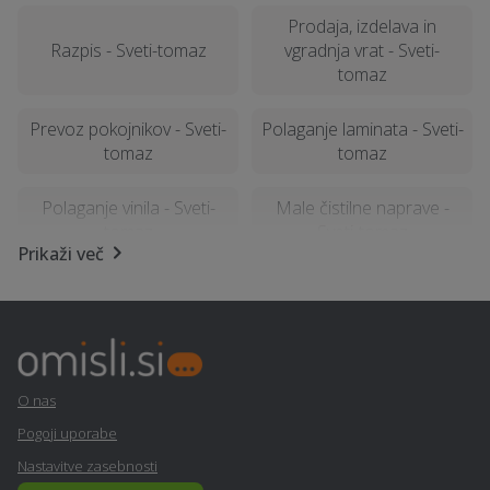
Prodaja, izdelava in
Razpis - Sveti-tomaz
vgradnja vrat - Sveti-
tomaz
Prevoz pokojnikov - Sveti-
Polaganje laminata - Sveti-
tomaz
tomaz
Polaganje vinila - Sveti-
Male čistilne naprave -
tomaz
Sveti-tomaz
Prikaži več
Poslovno svetovanje -
Tapetništvo - Sveti-tomaz
Sveti-tomaz
Električarske storitve -
Najem foto stojnice -
Sveti-tomaz
Sveti-tomaz
O nas
Pogoji uporabe
Samoobramba - Sveti-
Fizioterapija - Sveti-tomaz
Nastavitve zasebnosti
tomaz