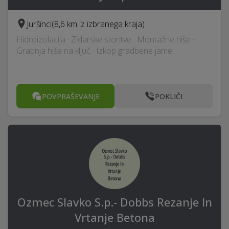
Juršinci
(8,6 km iz izbranega kraja)
Hidroizolacija · Zidarske storitve · Montažne hiše ·
Gradnja hiše na ključ · Izkop gradbene jame
POVPRAŠEVANJE
POKLIČI
Ozmec Slavko S.p.- Dobbs Rezanje In
Vrtanje Betona