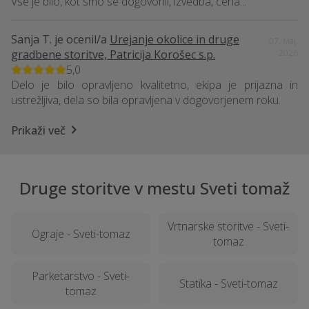
Vse je bilo, kot smo se dogovorili, izvedba, cena...
Sanja T.
je ocenil/a
Urejanje okolice in druge
07. Maj.
gradbene storitve, Patricija Korošec s.p.
2026
5,0
Delo je bilo opravljeno kvalitetno, ekipa je prijazna in
ustrežljiva, dela so bila opravljena v dogovorjenem roku.
Prikaži več
Druge storitve v mestu Sveti tomaž
Vrtnarske storitve - Sveti-
Ograje - Sveti-tomaz
tomaz
Parketarstvo - Sveti-
Statika - Sveti-tomaz
tomaz