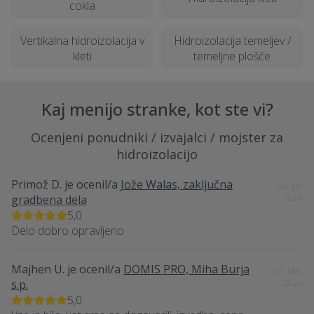
cokla
Vertikalna hidroizolacija v
Hidroizolacija temeljev /
kleti
temeljne plošče
Kaj menijo stranke, kot ste vi?
Ocenjeni ponudniki / izvajalci / mojster za
hidroizolacijo
Primož D.
je ocenil/a
Jože Walas, zaključna
06. Jul.
gradbena dela
2026
5,0
Delo dobro opravljeno
Majhen U.
je ocenil/a
DOMIS PRO, Miha Burja
07. Maj.
s.p.
2026
5,0