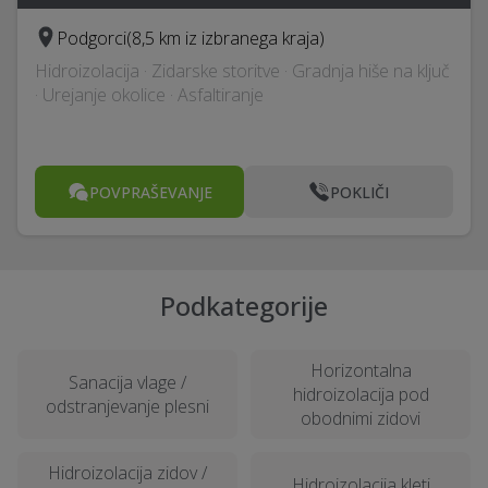
Podgorci
(8,5 km iz izbranega kraja)
Hidroizolacija · Zidarske storitve · Gradnja hiše na ključ
· Urejanje okolice · Asfaltiranje
POVPRAŠEVANJE
POKLIČI
Podkategorije
Horizontalna
Sanacija vlage /
hidroizolacija pod
odstranjevanje plesni
obodnimi zidovi
Hidroizolacija zidov /
Hidroizolacija kleti