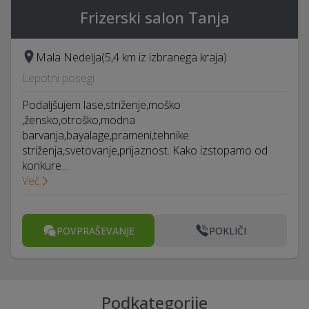
Frizerski salon Tanja
Mala Nedelja
(5,4 km iz izbranega kraja)
Lepotni posegi
Podaljšujem lase,striženje,moško
,žensko,otroško,modna
barvanja,bayalage,prameni,tehnike
striženja,svetovanje,prijaznost. Kako izstopamo od
konkure…
Več
POVPRAŠEVANJE
POKLIČI
Podkategorije