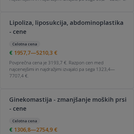
Lipoliza, liposukcija, abdominoplastika
- cene
Celotna cena
1957,7—5210,3
€
Povprečna cena je 3193,7 €. Razpon cen med
najcenejšimi in najdražjimi izvajalci pa sega 1323,4—
7707,4 €.
Ginekomastija - zmanjšanje moških prsi
- cene
Celotna cena
1306,8—2754,9
€