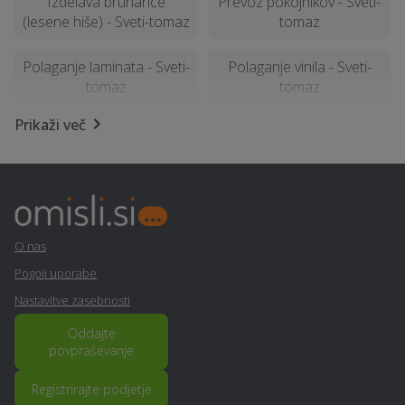
Izdelava brunarice
Prevoz pokojnikov - Sveti-
(lesene hiše) - Sveti-tomaz
tomaz
Polaganje laminata - Sveti-
Polaganje vinila - Sveti-
tomaz
tomaz
Prikaži več
Snemanje poroke - Sveti-
Polaganje tapet - Sveti-
tomaz
tomaz
Statika - Sveti-tomaz
Tapetništvo - Sveti-tomaz
Najem foto stojnice -
Samoobramba - Sveti-
O nas
Sveti-tomaz
tomaz
Pogoji uporabe
Nastavitve zasebnosti
Talne obloge - Sveti-
Izdelava in montaža
tomaz
nadstreška - Sveti-tomaz
Oddajte
povpraševanje
Sprehajanje psov - Sveti-
Kamnolom, peskokop -
Registrirajte podjetje
tomaz
Sveti-tomaz