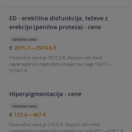
ED - erektilna disfunkcija, teževe z
erekcijo (penilna proteza) - cene
Celotna cena
2075,7—3974,6
€
Povprečna cena je 2872,3 €. Razpon cen med
najcenejšimi in najdražjimi izvajalci pa sega 1600,7—
5154,1 €.
Hiperpigmentacija - cene
Celotna cena
137,6—407
€
Povprečna cena je 236,6 €. Razpon cen med
najcenejšimi in najdražjimi izvajalci pa sega 89,2—628,1 €.