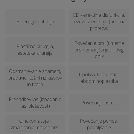
ED - erektilna disfunkcija,
Hiperpigmentacija
teževe z erekcijo (penilna
proteza)
Povečanje prsi (umetne
Plastična kirurgija,
prsi), zmanjšanje in dvig
estetska kirurgija
dojk
Odstranjevanje znamenj,
Lipoliza, liposukcija,
bradavic, kožnih izrastkov
abdominoplastika
in tvorb
Presaditev las (izpadanje
Povečanje ustnic
las, plešavost)
Ginekomastija -
Povečanje penisa,
zmanjšanje moških prsi
podaljšanje