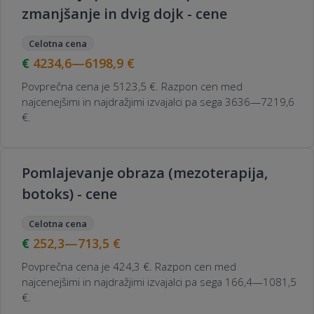
zmanjšanje in dvig dojk - cene
Celotna cena
4234,6—6198,9
€
Povprečna cena je 5123,5 €. Razpon cen med
najcenejšimi in najdražjimi izvajalci pa sega 3636—7219,6
€.
Pomlajevanje obraza (mezoterapija,
botoks) - cene
Celotna cena
252,3—713,5
€
Povprečna cena je 424,3 €. Razpon cen med
najcenejšimi in najdražjimi izvajalci pa sega 166,4—1081,5
€.