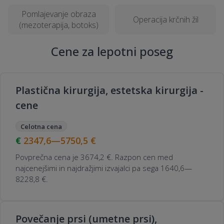
Pomlajevanje obraza
Operacija krčnih žil
(mezoterapija, botoks)
Cene za lepotni poseg
Plastična kirurgija, estetska kirurgija -
cene
Celotna cena
2347,6—5750,5
€
Povprečna cena je 3674,2 €. Razpon cen med
najcenejšimi in najdražjimi izvajalci pa sega 1640,6—
8228,8 €.
Povečanje prsi (umetne prsi),