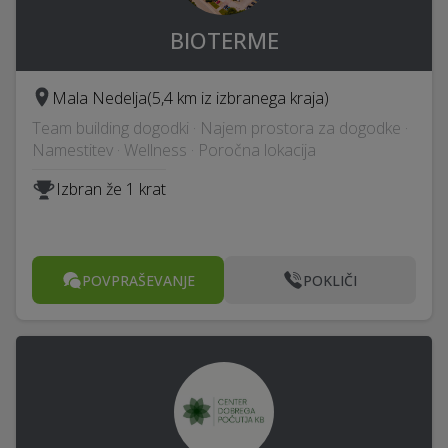
BIOTERME
Mala Nedelja
(5,4 km iz izbranega kraja)
Team building dogodki · Najem prostora za dogodke ·
Namestitev · Wellness · Poročna lokacija
Izbran že 1 krat
POVPRAŠEVANJE
POKLIČI