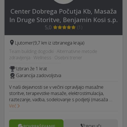
Center Dobrega Počutja Kb, Masaža
In Druge Storitve, Benjamin Kosi s.p.
5,0
(
1
)
Ljutomer
(9,7 km iz izbranega kraja)
Team building dogodki · Alternativne metode
zdravljenja · Wellness · Osebni trener
Izbran že 1 krat
Garancija zadovoljstva
V naši dejavnosti se v večini opravljajo masažne
storitve, terapevstke masaže, elektrostimulacija,
raztezanje, vadba, sodelovanje s podjetji (masaža …
Več
POVPRAŠEVANJE
POKLIČI