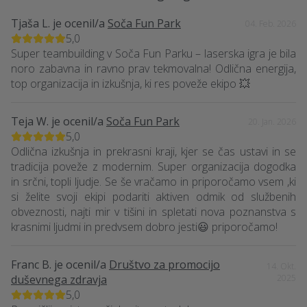
Tjaša L.
je ocenil/a
Soča Fun Park
04. Feb. 2026
5,0
Super teambuilding v Soča Fun Parku – laserska igra je bila
noro zabavna in ravno prav tekmovalna! Odlična energija,
top organizacija in izkušnja, ki res poveže ekipo 💥
Teja W.
je ocenil/a
Soča Fun Park
20. Jan. 2026
5,0
Odlična izkušnja in prekrasni kraji, kjer se čas ustavi in se
tradicija poveže z modernim. Super organizacija dogodka
in srčni, topli ljudje. Se še vračamo in priporočamo vsem ,ki
si želite svoji ekipi podariti aktiven odmik od službenih
obveznosti, najti mir v tišini in spletati nova poznanstva s
krasnimi ljudmi in predvsem dobro jesti😃 priporočamo!
Franc B.
je ocenil/a
Društvo za promocijo
14. Okt.
duševnega zdravja
2025
5,0