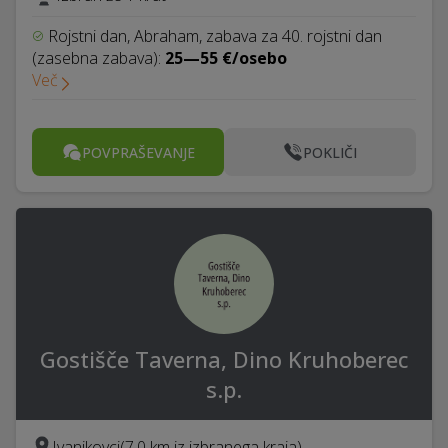
Rojstni dan, Abraham, zabava za 40. rojstni dan
(zasebna zabava):
25—55 €/osebo
Več
POVPRAŠEVANJE
POKLIČI
Gostišče Taverna, Dino Kruhoberec
s.p.
Ivanjkovci
(7,0 km iz izbranega kraja)