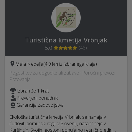
Turistična kmetija Vrbnjak
5,0
(
48
)
Mala Nedelja
(4,9 km iz izbranega kraja)
Pogostitev za dogodke ali zabave · Poročni prevozi ·
Potovanja
Izbran že 1 krat
Preverjeni ponudnik
Garancija zadovoljstva
Ekološka turistična kmetija Vrbnjak, se nahaja v
čudoviti pomurski regiji v Sloveniji, natančneje v
Kuršincih. Svojim gostom ponujamo resnično edin…