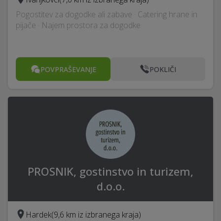
Pogostitev za dogodke ali zabave · Catering hrane in
pijače · Najem prostora za dogodke
POVPRAŠEVANJE
POKLIČI
PROSNIK, gostinstvo in turizem,
d.o.o.
Hardek
(9,6 km iz izbranega kraja)