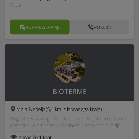
Več
POVPRAŠEVANJE
POKLIČI
BIOTERME
Mala Nedelja
(5,4 km iz izbranega kraja)
Pogostitev za dogodke ali zabave · Najem prostora za
dogodke · Namestitev · Wellness · Poročna lokacija
Izbran že 1 krat