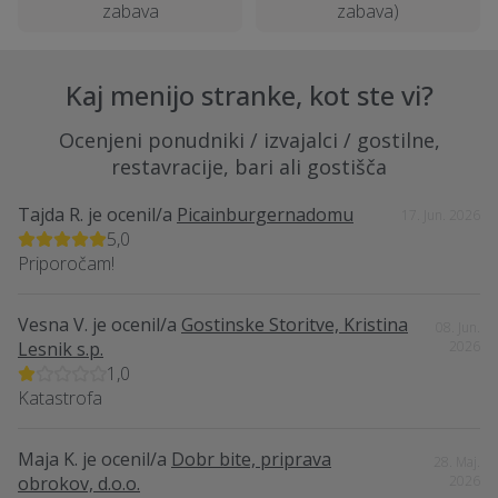
zabava
zabava)
Kaj menijo stranke, kot ste vi?
Ocenjeni ponudniki / izvajalci / gostilne,
restavracije, bari ali gostišča
Tajda R.
je ocenil/a
Picainburgernadomu
17. Jun. 2026
5,0
Priporočam!
Vesna V.
je ocenil/a
Gostinske Storitve, Kristina
08. Jun.
Lesnik s.p.
2026
1,0
Katastrofa
Maja K.
je ocenil/a
Dobr bite, priprava
28. Maj.
obrokov, d.o.o.
2026