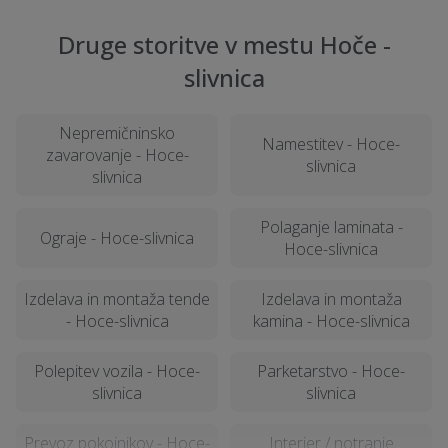
Druge storitve v mestu Hoče -
slivnica
Nepremičninsko
Namestitev - Hoce-
zavarovanje - Hoce-
slivnica
slivnica
Polaganje laminata -
Ograje - Hoce-slivnica
Hoce-slivnica
Izdelava in montaža tende
Izdelava in montaža
- Hoce-slivnica
kamina - Hoce-slivnica
Polepitev vozila - Hoce-
Parketarstvo - Hoce-
slivnica
slivnica
Prevoz pokojnikov - Hoce-
Interier / notranje