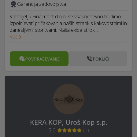
Garancija zadovoljstva
V podjetju Finalmont d.o.o. se vsakodnevno trudimo
izpolnjevati pričakovanja naših strank s kakovostnimi in
zanesljivimi storitvami. Naša ekipa strok…
Več
POVPRAŠEVANJE
POKLIČI
KERA KOP, Uroš Kop s.p.
5,0
(
1
)