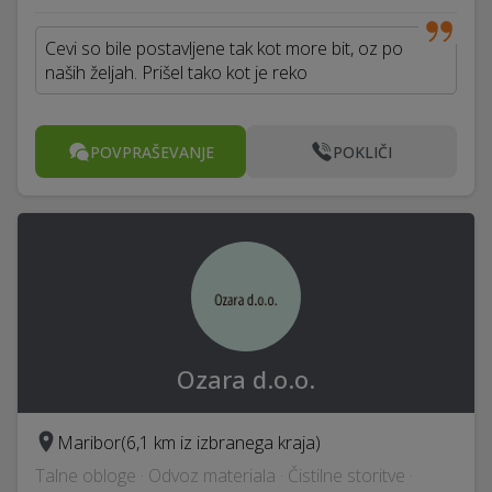
Cevi so bile postavljene tak kot more bit, oz po
naših željah. Prišel tako kot je reko
POVPRAŠEVANJE
POKLIČI
Ozara d.o.o.
Maribor
(6,1 km iz izbranega kraja)
Talne obloge · Odvoz materiala · Čistilne storitve ·