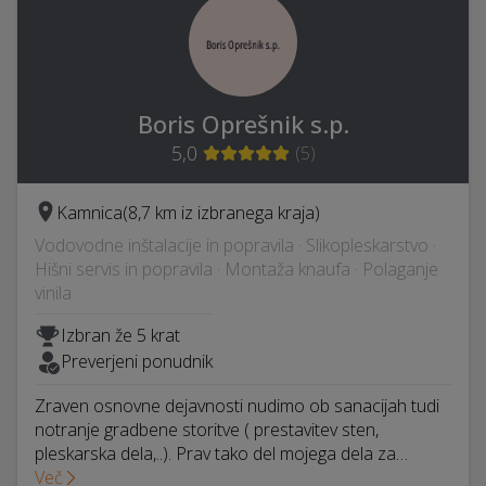
Boris Oprešnik s.p.
5,0
(
5
)
Kamnica
(8,7 km iz izbranega kraja)
Vodovodne inštalacije in popravila · Slikopleskarstvo ·
Hišni servis in popravila · Montaža knaufa · Polaganje
vinila
Izbran že 5 krat
Preverjeni ponudnik
Zraven osnovne dejavnosti nudimo ob sanacijah tudi
notranje gradbene storitve ( prestavitev sten,
pleskarska dela,..). Prav tako del mojega dela za…
Več