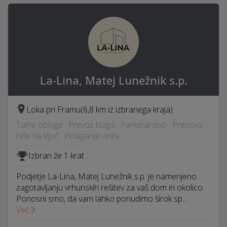
La-Lina, Matej Lunežnik s.p.
Loka pri Framu
(6,8 km iz izbranega kraja)
Talne obloge · Prevoz blaga · Parketarstvo · Prenova
hiše na ključ · Polaganje vinila
Izbran že 1 krat
Podjetje La-Lina, Matej Lunežnik s.p. je namenjeno
zagotavljanju vrhunskih rešitev za vaš dom in okolico.
Ponosni smo, da vam lahko ponudimo širok sp…
Več