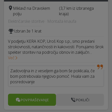
Miklavž na Dravskem
(3,7 km iz izbranega
polju
kraja)
Električarske storitve · Montaža knaufa
Izbran že 1 krat
V podjetju KERA KOP, Uroš Kop s.p., smo predani
strokovnosti, natančnosti in kakovosti. Ponujamo širok
spekter storitev na področju obnov in zaključn…
Več
Zadovoljna in z veseljem ga bom še poklicala, če
bom potrebovala njegovo pomoč. Hvala vam za
posredovanje
POVPRAŠEVANJE
POKLIČI