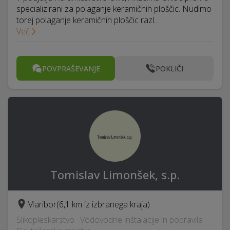
specializirani za polaganje keramičnih ploščic. Nudimo
torej polaganje keramičnih ploščic razl…
Več
POVPRAŠEVANJE
POKLIČI
Tomislav Limonšek, s.p.
Maribor
(6,1 km iz izbranega kraja)
Slikopleskarstvo · Vodovodne inštalacije in popravila ·