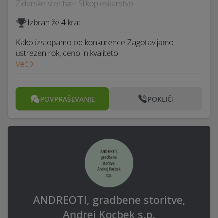
Zidarske storitve · Slikopleskarstvo
Izbran že 4 krat
Kako izstopamo od konkurence Zagotavljamo
ustrezen rok, ceno in kvaliteto.
Več
POVPRAŠEVANJE
POKLIČI
ANDREOTI, gradbene storitve,
Andrej Kocbek s.p.