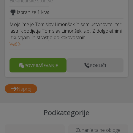
Električarske storitve
Izbran že 1 krat
Moje ime je Tomislav Limonšek in sem ustanovitelj ter
lastnik podjetja Tomislav Limonšek, s.p.. Z dolgoletnimi
izkušnjami in strastjo do kakovostnih …
Več
POVPRAŠEVANJE
POKLIČI
Naprej
Podkategorije
Zunanje talne obloge