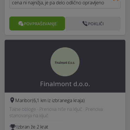
cena ni najnižja, je pa delo odlično opravljeno
POVPRAŠEVANJE
POKLIČI
Finalmont d.o.o.
Maribor
(6,1 km iz izbranega kraja)
Talne obloge · Prenova hiše na ključ · Prenova
stanovanja na ključ
Izbran že 2 krat