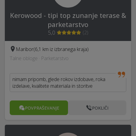
Kerowood - tipi top zunanje terase &
parketarstvo
5,0
(
2
)
Maribor
(6,1 km iz izbranega kraja)
Talne obloge · Parketarstvo
nimam pripomb, glede rokov izdobave, roka
izdelave, kvalitete materiala in storitve
POVPRAŠEVANJE
POKLIČI