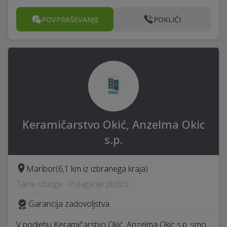
POVPRAŠEVANJE
POKLIČI
Keramičarstvo Okić, Anzelma Okic
s.p.
Maribor
(6,1 km iz izbranega kraja)
Talne obloge · Polaganje ploščic
Garancija zadovoljstva
V podjetju Keramičarstvo Okić, Anzelma Okic s.p. smo