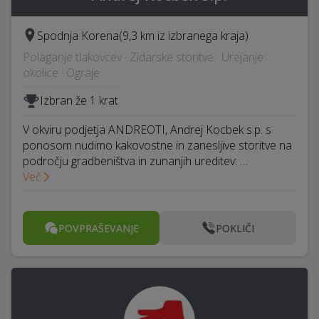
Spodnja Korena
(9,3 km iz izbranega kraja)
Polaganje tlakovcev · Zidarske storitve · Urejanje
okolice · Ograje
Izbran že 1 krat
V okviru podjetja ANDREOTI, Andrej Kocbek s.p. s
ponosom nudimo kakovostne in zanesljive storitve na
področju gradbeništva in zunanjih ureditev: …
Več
POVPRAŠEVANJE
POKLIČI