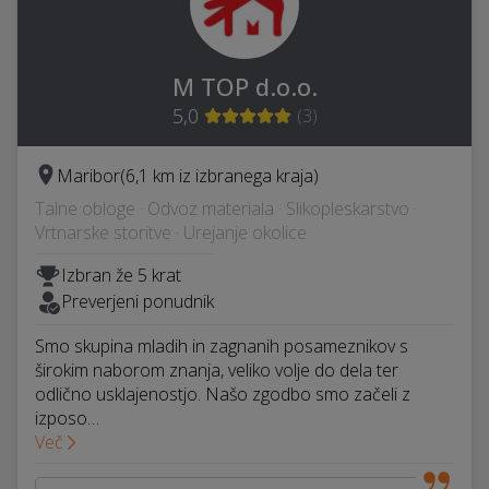
M TOP d.o.o.
5,0
(
3
)
Maribor
(6,1 km iz izbranega kraja)
Talne obloge · Odvoz materiala · Slikopleskarstvo ·
Vrtnarske storitve · Urejanje okolice
Izbran že 5 krat
Preverjeni ponudnik
Smo skupina mladih in zagnanih posameznikov s
širokim naborom znanja, veliko volje do dela ter
odlično usklajenostjo. Našo zgodbo smo začeli z
izposo…
Več