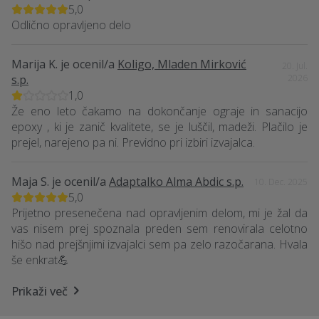
5,0
Odlično opravljeno delo
Marija K.
je ocenil/a
Koligo, Mladen Mirković
20. Jul.
s.p.
2026
1,0
Že eno leto čakamo na dokončanje ograje in sanacijo
epoxy , ki je zanič kvalitete, se je luščil, madeži. Plačilo je
prejel, narejeno pa ni. Previdno pri izbiri izvajalca.
Maja S.
je ocenil/a
Adaptalko Alma Abdic s.p.
10. Dec. 2025
5,0
Prijetno presenečena nad opravljenim delom, mi je žal da
vas nisem prej spoznala preden sem renovirala celotno
hišo nad prejšnjimi izvajalci sem pa zelo razočarana. Hvala
še enkrat💪
Prikaži več