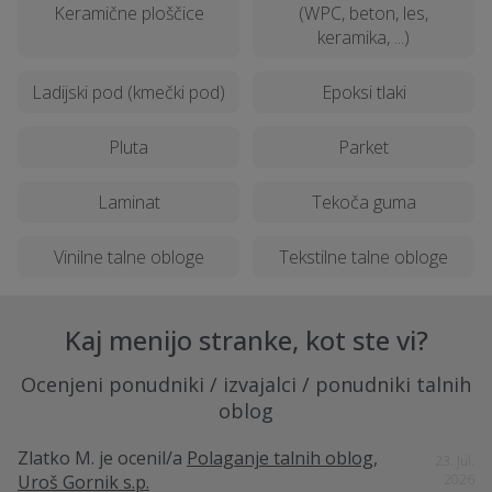
Keramične ploščice
(WPC, beton, les,
keramika, ...)
Ladijski pod (kmečki pod)
Epoksi tlaki
Pluta
Parket
Laminat
Tekoča guma
Vinilne talne obloge
Tekstilne talne obloge
Kaj menijo stranke, kot ste vi?
Ocenjeni ponudniki / izvajalci / ponudniki talnih
oblog
Zlatko M.
je ocenil/a
Polaganje talnih oblog,
23. Jul.
Uroš Gornik s.p.
2026