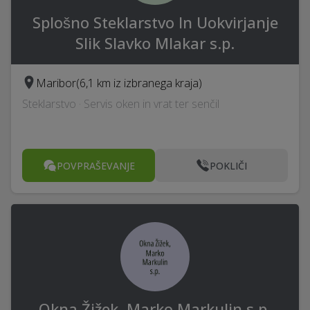
Splošno Steklarstvo In Uokvirjanje
Slik Slavko Mlakar s.p.
Maribor
(6,1 km iz izbranega kraja)
Steklarstvo · Servis oken in vrat ter senčil
POVPRAŠEVANJE
POKLIČI
Okna Žižek, Marko Markulin s.p.