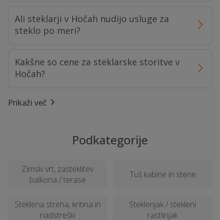
Ali steklarji v Hočah nudijo usluge za
steklo po meri?
Kakšne so cene za steklarske storitve v
Hočah?
Prikaži več
Ali steklarji v Hočah ponujajo nujne
storitve v primeru razbitja stekla?
Podkategorije
Kakšna so priporočila za vzdrževanje
steklenih površin, nameščenih v Hočah?
Zimski vrt, zasteklitev
Tuš kabine in stene
balkona / terase
Kateri so trendi pri izbiri stekla za
domove v Hočah?
Steklena streha, kritina in
Steklenjak / stekleni
nadstreški
rastlinjak