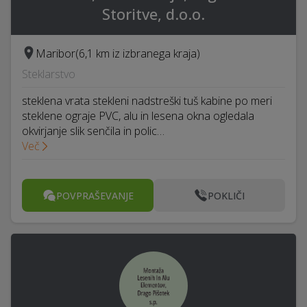
Storitve, d.o.o.
Maribor
(6,1 km iz izbranega kraja)
Steklarstvo
steklena vrata stekleni nadstreški tuš kabine po meri
steklene ograje PVC, alu in lesena okna ogledala
okvirjanje slik senčila in polic…
Več
POVPRAŠEVANJE
POKLIČI