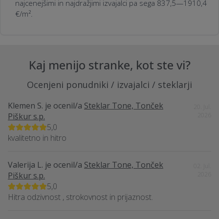
najcenejšimi in najdražjimi izvajalci pa sega 837,5—1910,4
€/m².
Kaj menijo stranke, kot ste vi?
Ocenjeni ponudniki / izvajalci / steklarji
Klemen S.
je ocenil/a
Steklar Tone, Tonček
20. Jul.
Piškur s.p.
2026
5,0
kvalitetno in hitro
Valerija L.
je ocenil/a
Steklar Tone, Tonček
02. Jul.
Piškur s.p.
2026
5,0
Hitra odzivnost , strokovnost in prijaznost.