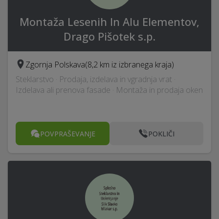
Montaža Lesenih In Alu Elementov,
Drago Pišotek s.p.
Zgornja Polskava
(8,2 km iz izbranega kraja)
Steklarstvo · Prodaja, izdelava in vgradnja vrat ·
Izdelava ali prenova fasade · Montaža in prodaja oken
POVPRAŠEVANJE
POKLIČI