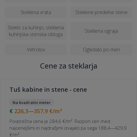
Kako dolgo traja postopek montaže večjih
Steklena vrata
Steklene predelne stene
steklenih površin v Hočah?
Steklo za kuhinjo, steklena
Steklena ograja
kuhinjska stenska obloga
Ali je mogoče naročiti steklo z UV zaščito
pri steklarjih v Hočah?
Vetrolov
Ogledalo po meri
Kako ločiti med kakovostnimi in manj
Cene za steklarja
kakovostnimi steklenimi izdelki pri
ponudnikih v Hočah?
Tuš kabine in stene - cene
Na kvadratni meter
226,3—357,9
€/m²
Povprečna cena je 284,6 €/m². Razpon cen med
najcenejšimi in najdražjimi izvajalci pa sega 188,4—429,9
€/m².