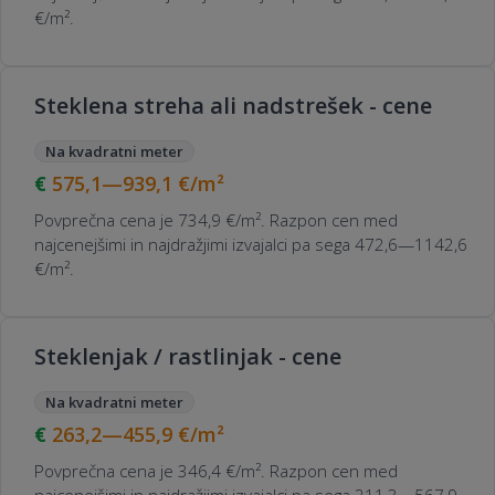
€/m².
Steklena streha ali nadstrešek - cene
Na kvadratni meter
575,1—939,1
€/m²
Povprečna cena je 734,9 €/m². Razpon cen med
najcenejšimi in najdražjimi izvajalci pa sega 472,6—1142,6
€/m².
Steklenjak / rastlinjak - cene
Na kvadratni meter
263,2—455,9
€/m²
Povprečna cena je 346,4 €/m². Razpon cen med