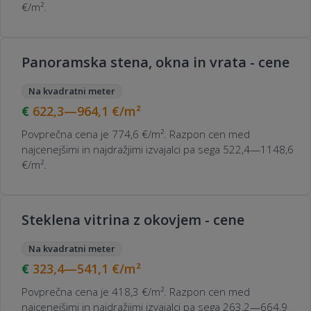
€/m².
Panoramska stena, okna in vrata - cene
Na kvadratni meter
622,3—964,1
€/m²
Povprečna cena je 774,6 €/m². Razpon cen med
najcenejšimi in najdražjimi izvajalci pa sega 522,4—1148,6
€/m².
Steklena vitrina z okovjem - cene
Na kvadratni meter
323,4—541,1
€/m²
Povprečna cena je 418,3 €/m². Razpon cen med
najcenejšimi in najdražjimi izvajalci pa sega 263,2—664,9