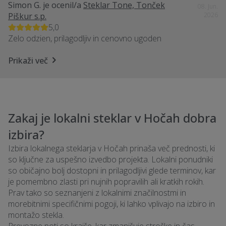
Simon G.
je ocenil/a
Steklar Tone, Tonček
08. Jun.
Piškur s.p.
2026
5,0
Zelo odzien, prilagodljiv in cenovno ugoden
Prikaži več
Zakaj je lokalni steklar v Hočah dobra
izbira?
Izbira lokalnega steklarja v Hočah prinaša več prednosti, ki
so ključne za uspešno izvedbo projekta. Lokalni ponudniki
so običajno bolj dostopni in prilagodljivi glede terminov, kar
je pomembno zlasti pri nujnih popravilih ali kratkih rokih.
Prav tako so seznanjeni z lokalnimi značilnostmi in
morebitnimi specifičnimi pogoji, ki lahko vplivajo na izbiro in
montažo stekla.
Prevozne poti so krajše, kar zmanjšuje stroške in čas