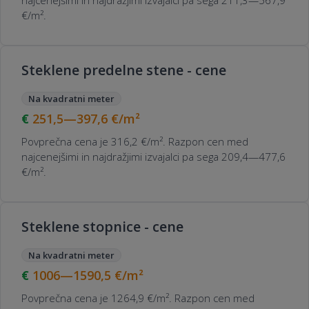
najcenejšimi in najdražjimi izvajalci pa sega 211,3—567,9
€/m².
Steklene predelne stene - cene
Na kvadratni meter
251,5—397,6
€/m²
Povprečna cena je 316,2 €/m². Razpon cen med
najcenejšimi in najdražjimi izvajalci pa sega 209,4—477,6
€/m².
Steklene stopnice - cene
Na kvadratni meter
1006—1590,5
€/m²
Povprečna cena je 1264,9 €/m². Razpon cen med