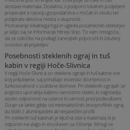
dostave materiala. Dodatno, s podporo lokalnim podjetjem
prispevate k razvoju gospodarstva v Hočah in okolici ter
podpirate delovna mesta v skupnosti.
Poznavanje lokalnega trga in ugleda posameznih steklarjev
je lažje, saj se informacije hitreje širijo. To vam omogoča,
da se odločite na podlagi zanesljivih priporočil in izkušenj
sosedov ali prijateljev.
Posebnosti steklenih ograj in tuš
kabin v regiji Hoče-Slivnica
V regiji Hoče-Slivnica so steklene ograje in tuš kabine vse
bolj priljubljene, saj prinašajo estetsko dovršenost in
funkcionalnost v sodobne domove. Pri steklenih ograjah se
pogosto uporablja kaljeno varnostno steklo, ki zagotavlja
visoko odpornost na udarce in varnost pred poškodbami.
Dizajn se lahko giblje od minimalističnih, brezprofilnih ograj
do tistih z aluminijastimi ali nerjavečimi profili.
Pri steklenih tuš kabinah je ključna izbira materiala, ki je
odporen na vlago in enostaven za čiščenje. Mnogi se