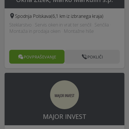
Spodnja Polskava
(6,1 km iz izbranega kraja)
Steklarstvo · Servis oken in vrat ter senčil · Senčila ·
Montaža in prodaja oken · Montažne hiše
POVPRAŠEVANJE
POKLIČI
MAJOR INVEST