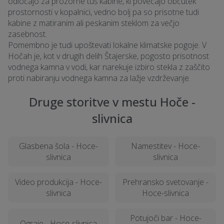
odločajo za prozorne tuš kabine, ki povečajo občutek
prostornosti v kopalnici, vedno bolj pa so prisotne tudi
kabine z matiranim ali peskanim steklom za večjo
zasebnost.
Pomembno je tudi upoštevati lokalne klimatske pogoje. V
Hočah je, kot v drugih delih Štajerske, pogosto prisotnost
vodnega kamna v vodi, kar narekuje izbiro stekla z zaščito
proti nabiranju vodnega kamna za lažje vzdrževanje.
Druge storitve v mestu Hoče -
slivnica
Glasbena šola - Hoce-
Namestitev - Hoce-
slivnica
slivnica
Video produkcija - Hoce-
Prehransko svetovanje -
slivnica
Hoce-slivnica
Potujoči bar - Hoce-
Ograje - Hoce-slivnica