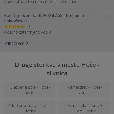
Zadovoljna z temnenjem vozila, vse super
Rok B.
je ocenil/a
BLACKGLASS - Benjamin
29. Jan.
Lokovšek s.p.
2026
5,0
Odlično zatemnjeno vozilo.
Prikaži več
Druge storitve v mestu Hoče -
slivnica
Glasbena šola - Hoce-
Namestitev - Hoce-
slivnica
slivnica
Video produkcija - Hoce-
Električarske storitve -
slivnica
Hoce-slivnica