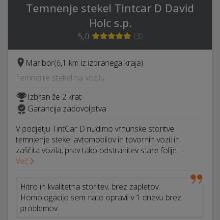
Temnenje stekel Tintcar D David
Holc s.p.
5,0
(
3
)
Maribor
(6,1 km iz izbranega kraja)
Temnenje stekel na vozilu
Izbran že 2 krat
Garancija zadovoljstva
V podjetju TintCar D nudimo vrhunske storitve
temnjenje stekel avtomobilov in tovornih vozil in
zaščita vozila, prav tako odstranitev stare folije. …
Več
Hitro in kvalitetna storitev, brez zapletov.
Homologacijo sem nato opravil v 1 dnevu brez
problemov.