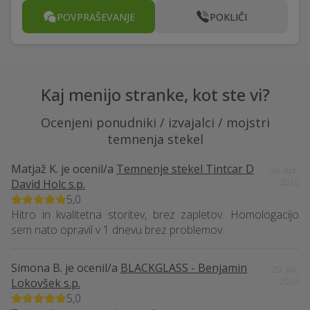
POVPRAŠEVANJE
POKLIČI
Kaj menijo stranke, kot ste vi?
Ocenjeni ponudniki / izvajalci / mojstri
temnenja stekel
Matjaž K.
je ocenil/a
Temnenje stekel Tintcar D
04. Apr.
David Holc s.p.
2026
5,0
Hitro in kvalitetna storitev, brez zapletov. Homologacijo
sem nato opravil v 1 dnevu brez problemov.
Simona B.
je ocenil/a
BLACKGLASS - Benjamin
29. Jan.
Lokovšek s.p.
2026
5,0