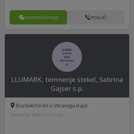
POVPRAŠEVANJE
POKLIČI
LLUMARK, temnenje stekel, Sabrina
Gajser s.p.
Brunšvik
(9,8 km iz izbranega kraja)
Temnenje stekel na vozilu