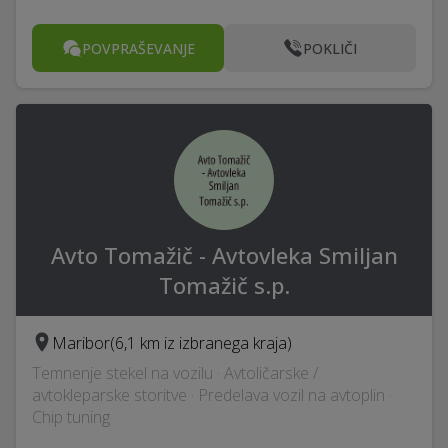
POVPRAŠEVANJE
POKLIČI
Avto Tomažič - Avtovleka Smiljan
Tomažič s.p.
Maribor
(6,1 km iz izbranega kraja)
Temnenje stekel na vozilu · Avtoličarske /
avtokleparske storitve · Predelava vozil na avtoplin ·
Chip tuning