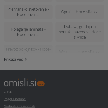
Prehransko svetovanje -
Ograje - Hoce-slivnica
Hoce-slivnica
Dobava, gradnja in
Polaganje laminata -
montaža bazenov - Hoce-
Hoce-slivnica
slivnica
Prevoz pokojnikov - Hoce-
Wellness - Hoce-slivnica
slivnica
Prikaži več
Izdelava brunarice
Male čistilne naprave -
(lesene hiše) - Hoce-
Hoce-slivnica
slivnica
Poročna lokacija - Hoce-
Kozmetični salon - Hoce-
O nas
slivnica
slivnica
Pogoji uporabe
Nastavitve zasebnosti
Fizioterapija - Hoce-
Najem tiskalnika - Hoce-