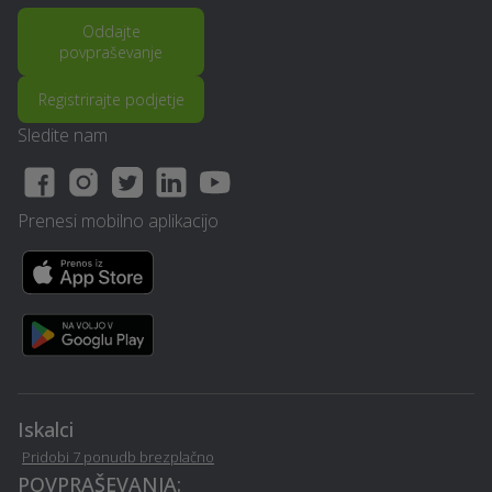
slivnica
slivnica
Oddajte
povpraševanje
Kamnoseštvo - Hoce-
Računalništvo in IT
slivnica
storitve - Hoce-slivnica
Registrirajte podjetje
Sledite nam
Šiviljstvo, krojaštvo in
Kamnolom, peskokop -
vezenje - Hoce-slivnica
Hoce-slivnica
Prenesi mobilno aplikacijo
Varstvo pri delu - Hoce-
Izterjava dolga - Hoce-
slivnica
slivnica
Nagrobni spomenik -
Vrtna lopa, hiška, uta -
Hoce-slivnica
Hoce-slivnica
Popravilo strojev in
Klimatska naprava - Hoce-
mehanizacije - Hoce-
slivnica
Iskalci
slivnica
Pridobi 7 ponudb brezplačno
POVPRAŠEVANJA: