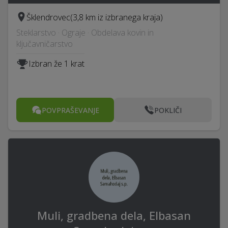
Šklendrovec
(3,8 km iz izbranega kraja)
Steklarstvo · Ograje · Obdelava kovin in
ključavničarstvo
Izbran že 1 krat
POVPRAŠEVANJE
POKLIČI
Muli, gradbena dela, Elbasan