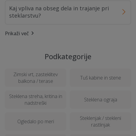
Kaj vpliva na obseg dela in trajanje pri
steklarstvu?
Prikaži več
Kako poteka postopek izvedbe steklarstva
po korakih?
Podkategorije
Kako preveriti reference in izkušnje
izvajalca steklarstva?
Zimski vrt, zasteklitev
Tuš kabine in stene
balkona / terase
Ali je možen ogled na lokaciji pred izvedbo
steklarstva?
Steklena streha, kritina in
Steklena ograja
nadstreški
Kaj vključuje običajna izvedba storitve
Steklenjak / stekleni
Ogledalo po meri
steklarstva?
rastlinjak