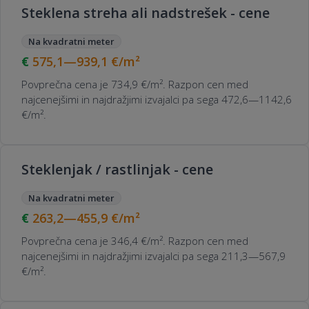
Steklena streha ali nadstrešek - cene
Na kvadratni meter
575,1—939,1
€/m²
Povprečna cena je 734,9 €/m². Razpon cen med
najcenejšimi in najdražjimi izvajalci pa sega 472,6—1142,6
€/m².
Steklenjak / rastlinjak - cene
Na kvadratni meter
263,2—455,9
€/m²
Povprečna cena je 346,4 €/m². Razpon cen med
najcenejšimi in najdražjimi izvajalci pa sega 211,3—567,9
€/m².