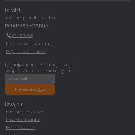
vgradnja vrat - Zagorje-
zdravljenja - Zagorje-ob-
Iskalci
ob-savi
savi
Pridobi 7 ponudb brezplačno
POVPRAŠEVANJA:
Pravno svetovanje in
Poslovni programi -
storitve ob ločitvi -
030 635 598
Zagorje-ob-savi
Zagorje-ob-savi
Revija Nasvet strokovnjaka
FAQ za iskalce storitev
Rušitvena dela - Zagorje-
Potovanja - Zagorje-ob-
ob-savi
savi
Najboljša izbira: Pasti najemanja
izvajalcev in kako se jim izogniti
Nagrobni spomenik -
Poslovno svetovanje -
Zagorje-ob-savi
Zagorje-ob-savi
Prenesi e-knjigo
Avto storitve in oprema -
Glasbeni nastopi -
Izvajalci
Zagorje-ob-savi
Zagorje-ob-savi
Pridobi nove stranke
Nasveti za izvajalce
Mizarstvo - Zagorje-ob-
Operacija oči - Zagorje-
savi
ob-savi
FAQ za izvajalce