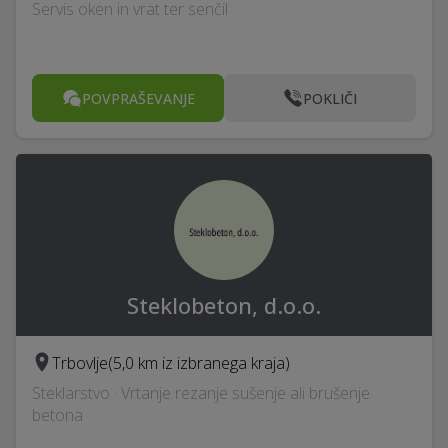
Servis oken in vrat ter senčil
POVPRAŠEVANJE
POKLIČI
Steklobeton, d.o.o.
Trbovlje
(5,0 km iz izbranega kraja)
Steklarstvo · Vrtanje rezanje sušenje ali brušenje
betona