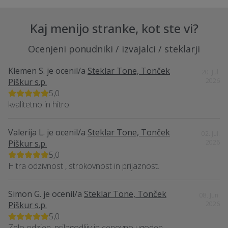
Kaj menijo stranke, kot ste vi?
Ocenjeni ponudniki / izvajalci / steklarji
Klemen S.
je ocenil/a
Steklar Tone, Tonček
20. Jul.
Piškur s.p.
2026
5,0
kvalitetno in hitro
Valerija L.
je ocenil/a
Steklar Tone, Tonček
02. Jul.
Piškur s.p.
2026
5,0
Hitra odzivnost , strokovnost in prijaznost.
Simon G.
je ocenil/a
Steklar Tone, Tonček
08. Jun.
Piškur s.p.
2026
5,0
Zelo odzien, prilagodljiv in cenovno ugoden