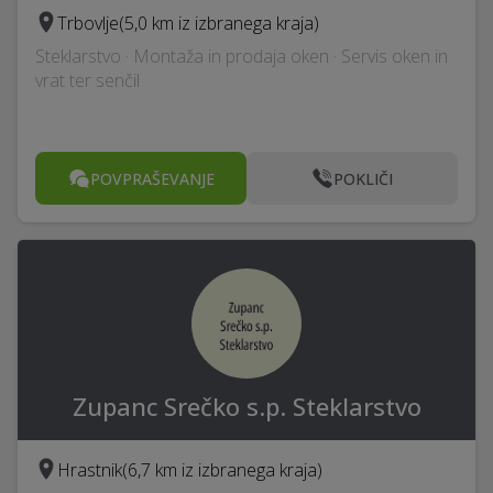
Trbovlje
(5,0 km iz izbranega kraja)
Steklarstvo · Montaža in prodaja oken · Servis oken in
vrat ter senčil
POVPRAŠEVANJE
POKLIČI
Zupanc Srečko s.p. Steklarstvo
Hrastnik
(6,7 km iz izbranega kraja)