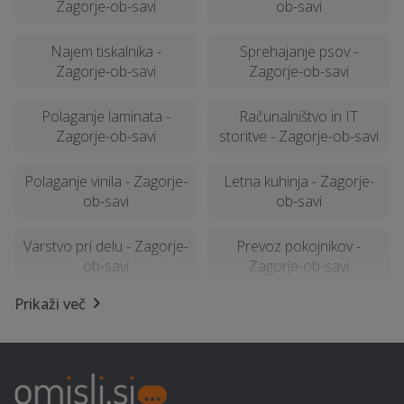
Zagorje-ob-savi
ob-savi
Najem tiskalnika -
Sprehajanje psov -
Zagorje-ob-savi
Zagorje-ob-savi
Polaganje laminata -
Računalništvo in IT
Zagorje-ob-savi
storitve - Zagorje-ob-savi
Polaganje vinila - Zagorje-
Letna kuhinja - Zagorje-
ob-savi
ob-savi
Varstvo pri delu - Zagorje-
Prevoz pokojnikov -
ob-savi
Zagorje-ob-savi
Prikaži več
Sanacija vlage - Zagorje-
Najem foto stojnice -
ob-savi
Zagorje-ob-savi
Talne obloge - Zagorje-
Polaganje tapet - Zagorje-
ob-savi
ob-savi