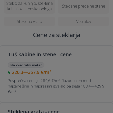
Steklo za kuhinjo, steklena
Kakšna garancija je običajna pri
Steklene predelne stene
kuhinjska stenska obloga
steklarstvu?
Steklena vrata
Vetrolov
Kateri materiali ali oprema se običajno
uporabljajo pri steklarstvu?
Cene za steklarja
Kako poskrbeti za vzdrževanje po izvedbi
Tuš kabine in stene - cene
steklarskih del?
Na kvadratni meter
226,3—357,9
€/m²
Povprečna cena je 284,6 €/m². Razpon cen med
najcenejšimi in najdražjimi izvajalci pa sega 188,4—429,9
€/m².
Steklena vrata - cene