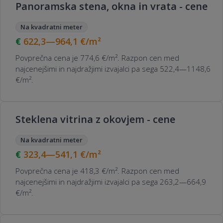
Panoramska stena, okna in vrata - cene
Na kvadratni meter
622,3—964,1
€/m²
Povprečna cena je 774,6 €/m². Razpon cen med
najcenejšimi in najdražjimi izvajalci pa sega 522,4—1148,6
€/m².
Steklena vitrina z okovjem - cene
Na kvadratni meter
323,4—541,1
€/m²
Povprečna cena je 418,3 €/m². Razpon cen med
najcenejšimi in najdražjimi izvajalci pa sega 263,2—664,9
€/m².