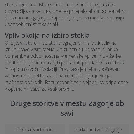
steklo vgrajeno. Morebitne napake pri merjenju lahko
povzročijo, da se steklo ne bo prilegalo ali da bo potrebno
dodatno prilagajanje. Priporočljivo je, da meritve opravijo
usposobljeni strokovnjaki.
Vpliv okolja na izbiro stekla
Okolje, v katerem bo steklo vgrajeno, ima velik vpliv na
izbiro prave vrste stekla. Za zunanjo uporabo je lahko
pomembna odpornost na vremenske vplive in UV žarke,
medtem ko je pri notranjih prostorih poudarek na estetiki
in toplotni/zvočni izolaciji. Prav tako je treba upoštevati
varnostne aspekte, zlasti na območjih, kjer je večja
možnost poškodb. Razumevanje teh dejavnikov pripomore
k optimalni rešitvi za vsak projekt.
Druge storitve v mestu Zagorje ob
savi
Dekorativni beton -
Parketarstvo - Zagorje-