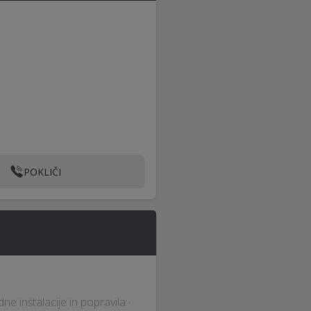
POKLIČI
e inštalacije in popravila ·