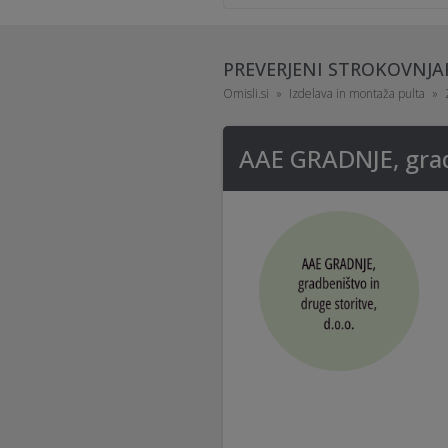
PREVERJENI STROKOVNJA
Omisli.si
Izdelava in montaža pulta
AAE GRADNJE, gradb