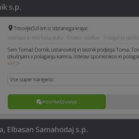
k s.p.
Trbovlje
(5,0 km iz izbranega kraja)
Izdelava in montaža pulta · Čistilne storitve · Polaganje ploš
Sem Tomaž Dornik, ustanovitelj in lastnik podjetja Toma, Tom
izkušnjami v polaganju kamna, izdelavi spomenikov in polaga
Več
Vse super narejeno
POVPRAŠEVANJE
a, Elbasan Samahodaj s.p.