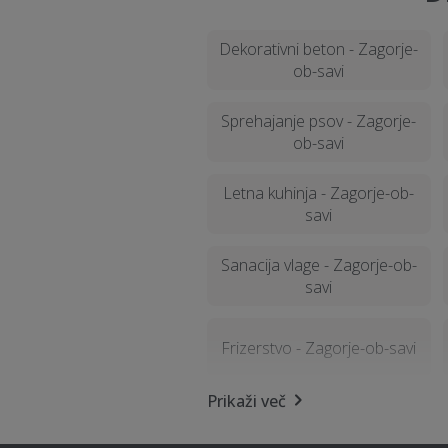
Dekorativni beton - Zagorje-
ob-savi
Sprehajanje psov - Zagorje-
ob-savi
Letna kuhinja - Zagorje-ob-
savi
Sanacija vlage - Zagorje-ob-
savi
Frizerstvo - Zagorje-ob-savi
Prikaži več
Vrtna lopa, hiška, uta -
Zagorje-ob-savi