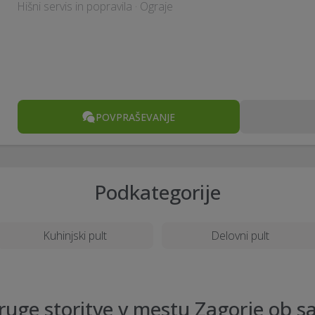
Hišni servis in popravila · Ograje
POVPRAŠEVANJE
Podkategorije
Kuhinjski pult
Delovni pult
ruge storitve v mestu Zagorje ob sa