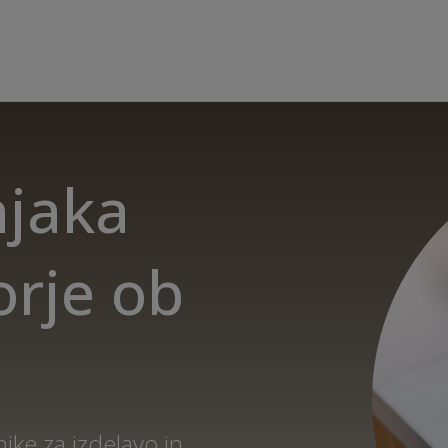
njaka
orje ob
ike za izdelavo in