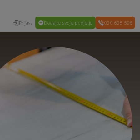
Prijava
Dodajte svoje podjetje
030 635 598