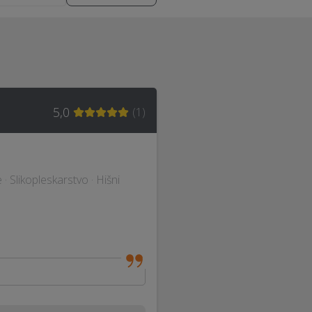
5,0
(
1
)
 · Slikopleskarstvo · Hišni