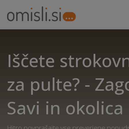
Iščete strokov
za pulte? - Zag
Savi in okolica
Hitro povprašajte vse preverjene ponudn