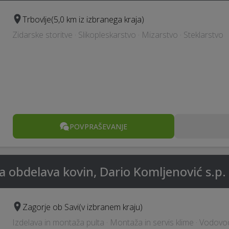
Trbovlje
(5,0 km iz izbranega kraja)
Zidarske storitve · Slikopleskarstvo · Mizarstvo · Steklarstvo
POVPRAŠEVANJE
obdelava kovin, Dario Komljenović s.p.
Zagorje ob Savi
(v izbranem kraju)
Izdelava in montaža pulta · Montaža in servis klime · Vodovodn