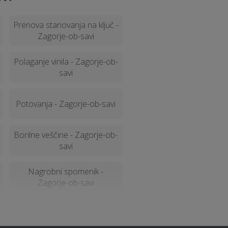
Prenova stanovanja na ključ -
Zagorje-ob-savi
Polaganje vinila - Zagorje-ob-
savi
Potovanja - Zagorje-ob-savi
Borilne veščine - Zagorje-ob-
savi
Nagrobni spomenik -
Zagorje-ob-savi
Virtualna in obogatena
resničnost (VR - AR) -