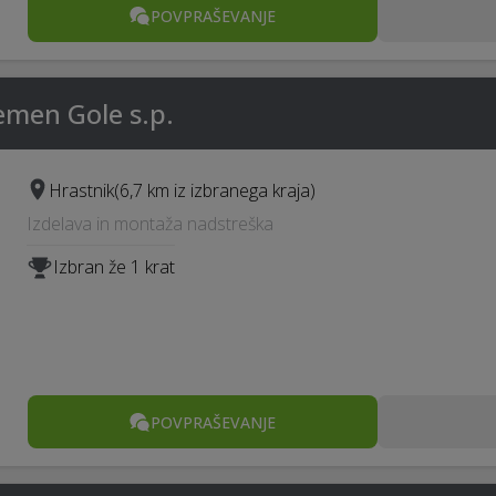
POVPRAŠEVANJE
lemen Gole s.p.
Hrastnik
(6,7 km iz izbranega kraja)
Izdelava in montaža nadstreška
Izbran že 1 krat
POVPRAŠEVANJE