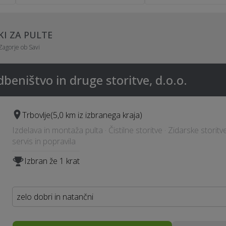
KI ZA PULTE
Zagorje ob Savi
eništvo in druge storitve, d.o.o.
Trbovlje
(5,0 km iz izbranega kraja)
Izdelava in montaža pulta · Čistilne storitve · Zidarske storitve
servis in popravila
Izbran že 1 krat
zelo dobri in natančni