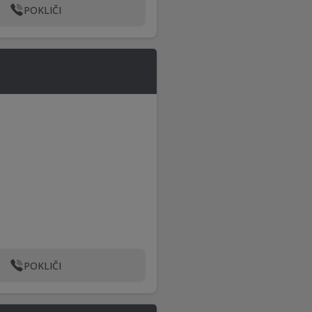
POKLIČI
POKLIČI