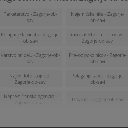
Parketarstvo - Zagorje-ob-
Najem tiskalnika - Zagorje-
savi
ob-savi
Polaganje laminata - Zagorje-
Računalništvo in IT storitve -
ob-savi
Zagorje-ob-savi
Varstvo pri delu - Zagorje-ob-
Prevoz pokojnikov - Zagorje-
savi
ob-savi
Najem foto stojnice -
Polaganje tapet - Zagorje-
Zagorje-ob-savi
ob-savi
Nepremičninska agencija -
Izolacija - Zagorje-ob-savi
Zagorje-ob-savi
Manikerstvo / pedikerstvo -
Klimatska naprava - Zagorje-
Zagorje-ob-savi
ob-savi