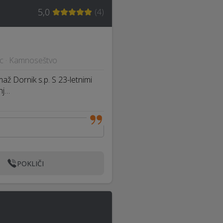
5,0
(
4
)
čic · Kamnoseštvo
až Dornik s.p. S 23-letnimi
nj…
POKLIČI