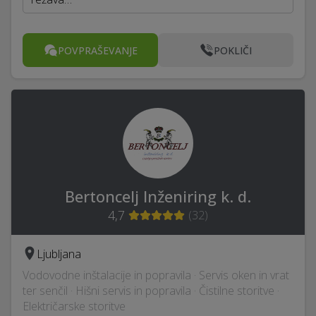
POVPRAŠEVANJE
POKLIČI
Bertoncelj Inženiring k. d.
4,7
(
32
)
Ljubljana
Vodovodne inštalacije in popravila · Servis oken in vrat
ter senčil · Hišni servis in popravila · Čistilne storitve ·
Električarske storitve