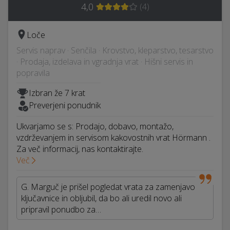
4,0
(
4
)
Loče
Servis naprav · Senčila · Krovstvo, kleparstvo, tesarstvo
· Prodaja, izdelava in vgradnja vrat · Hišni servis in
popravila
Izbran že 7 krat
Preverjeni ponudnik
Ukvarjamo se s: Prodajo, dobavo, montažo,
vzdrževanjem in servisom kakovostnih vrat Hörmann .
Za več informacij, nas kontaktirajte.
Več
G. Marguč je prišel pogledat vrata za zamenjavo
ključavnice in obljubil, da bo ali uredil novo ali
pripravil ponudbo za…