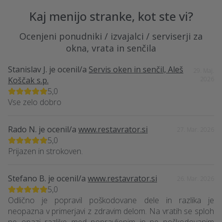
Kaj menijo stranke, kot ste vi?
Ocenjeni ponudniki / izvajalci / serviserji za
okna, vrata in senčila
Stanislav J.
je ocenil/a
Servis oken in senčil, Aleš
29. Maj.
Koščak s.p.
2026
5,0
Vse zelo dobro
Rado N.
je ocenil/a
www.restavrator.si
27. Mar. 2026
5,0
Prijazen in strokoven.
Stefano B.
je ocenil/a
www.restavrator.si
26. Mar. 2026
5,0
Odlično je popravil poškodovane dele in razlika je
neopazna v primerjavi z zdravim delom. Na vratih se sploh