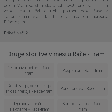
ne opazi razlike med popravljenim in ne poškodovanim
delom. Vrata so starinska a kot nova! Edino kar je je tu
veliko dela in žal je treba potrpeti nekaj časa z
nadomestnimi vrati, ki jih prav tako oni naredijo.
Priporočam
Prikaži več
Druge storitve v mestu Rače - fram
Dekorativni beton - Race-
Pasji salon - Race-fram
fram
Deratizacija, dezinsekcija
Parketarstvo - Race-fram
in dezinfekcija - Race-fram
Izgradnja sončne
Samoobramba - Race-
elektrarne - Race-fram
fram