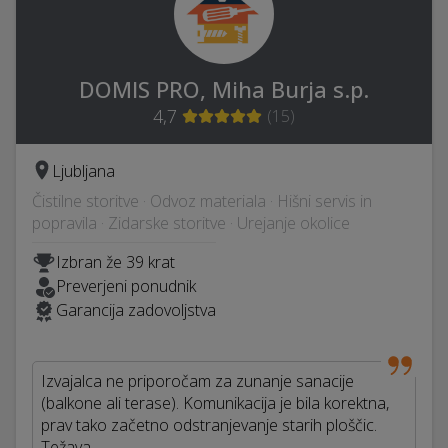
DOMIS PRO, Miha Burja s.p.
4,7
(
15
)
Ljubljana
Čistilne storitve · Odvoz materiala · Hišni servis in
popravila · Zidarske storitve · Urejanje okolice
Izbran že 39 krat
Preverjeni ponudnik
Garancija zadovoljstva
Izvajalca ne priporočam za zunanje sanacije
(balkone ali terase). Komunikacija je bila korektna,
prav tako začetno odstranjevanje starih ploščic.
Težava…