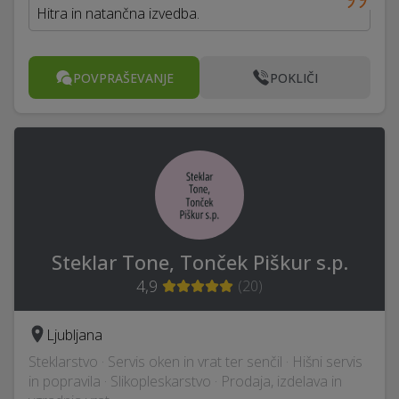
Hitra in natančna izvedba.
POVPRAŠEVANJE
POKLIČI
Steklar Tone, Tonček Piškur s.p.
4,9
(
20
)
Ljubljana
Steklarstvo · Servis oken in vrat ter senčil · Hišni servis
in popravila · Slikopleskarstvo · Prodaja, izdelava in