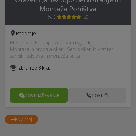
Montaža Pohištva
5,0
(
2
)
Radomlje
Mizarstvo · Prodaja, izdelava in vgradnja vrat ·
Montaža in prodaja oken · Servis oken in vrat ter
senčil · Izdelava in montaža pulta
Izbran že 3 krat
POVPRAŠEVANJE
POKLIČI
Naprej