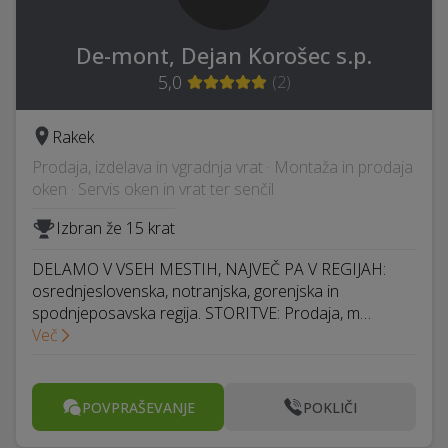
De-mont, Dejan Korošec s.p.
5,0
(
2
)
Rakek
Prodaja, izdelava in vgradnja vrat · Montaža in prodaja
oken · Servis oken in vrat ter senčil
Izbran že 15 krat
DELAMO V VSEH MESTIH, NAJVEČ PA V REGIJAH:
osrednjeslovenska, notranjska, gorenjska in
spodnjeposavska regija. STORITVE: Prodaja, m…
Več
POVPRAŠEVANJE
POKLIČI