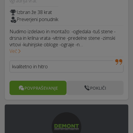
vgradnja vrat
Izbran že 38 krat
Preverjeni ponudnik
Nudimo izdelavo in montažo: -ogledala -tuš stene -
drsna in krilna vrata -vitrine -predelne stene -zimski
vrtovi -kuhinjske obloge -ograje -n…
Več
kvalitetno in hitro
POVPRAŠEVANJE
POKLIČI