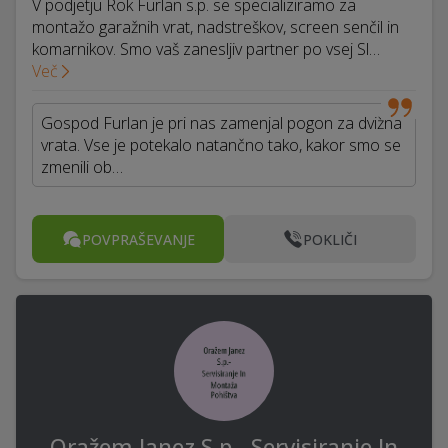
V podjetju Rok Furlan s.p. se specializiramo za
montažo garažnih vrat, nadstreškov, screen senčil in
komarnikov. Smo vaš zanesljiv partner po vsej Sl…
Več
Gospod Furlan je pri nas zamenjal pogon za dvižna
vrata. Vse je potekalo natančno tako, kakor smo se
zmenili ob…
POVPRAŠEVANJE
POKLIČI
Oražem Janez S.p.- Servisiranje In