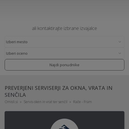
ali kontaktirajte izbrane izvajalce
Najdi ponudnike
PREVERJENI SERVISERJI ZA OKNA, VRATA IN
SENČILA
Omisli.si
Servis oken in vrat ter senčil
Rače - Fram