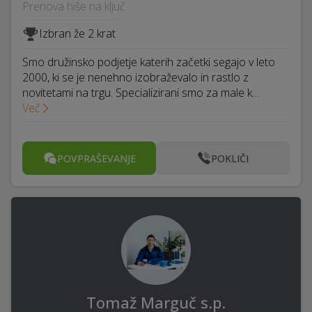
Prenova hiše na ključ
Izbran že 2 krat
Smo družinsko podjetje katerih začetki segajo v leto
2000, ki se je nenehno izobraževalo in rastlo z
novitetami na trgu. Specializirani smo za male k…
Več
POVPRAŠEVANJE
POKLIČI
Tomaž Marguč s.p.