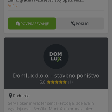
želimo graditi in vzdrževati svoj ​​ugled. Naš…
Več
POVPRAŠEVANJE
POKLIČI
Domlux d.o.o. - stavbno pohištvo
5,0
(
1
)
Radomlje
Servis oken in vrat ter senčil · Prodaja, izdelava in
vgradnja vrat · Senčila · Montaža in prodaja oken ·