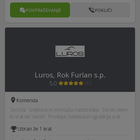
POVPRAŠEVANJE
POKLIČI
Luros, Rok Furlan s.p.
5,0
(
1
)
Komenda
Senčila · Izdelava in montaža nadstreška · Servis oken
in vrat ter senčil · Prodaja, izdelava in vgradnja vrat
Izbran že 1 krat