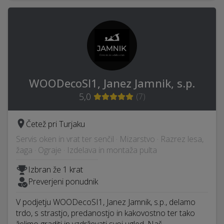
WOODecoSI1, Janez Jamnik, s.p.
5,0
(
7
)
Četež pri Turjaku
Servis oken in vrat ter senčil · Mizarstvo · Razrez lesa,
žaga · Ograje · Izdelava in montaža pulta
Izbran že 1 krat
Preverjeni ponudnik
V podjetju WOODecoSI1, Janez Jamnik, s.p., delamo
trdo, s strastjo, predanostjo in kakovostno ter tako