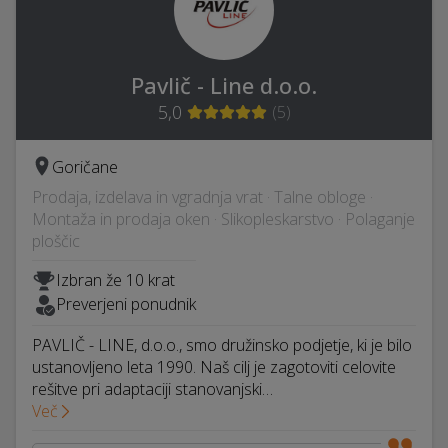
Pavlič - Line d.o.o.
5,0
(
5
)
Goričane
Prodaja, izdelava in vgradnja vrat · Talne obloge ·
Montaža in prodaja oken · Slikopleskarstvo · Polaganje
ploščic
Izbran že 10 krat
Preverjeni ponudnik
PAVLIČ - LINE, d.o.o., smo družinsko podjetje, ki je bilo
ustanovljeno leta 1990. Naš cilj je zagotoviti celovite
rešitve pri adaptaciji stanovanjski…
Več