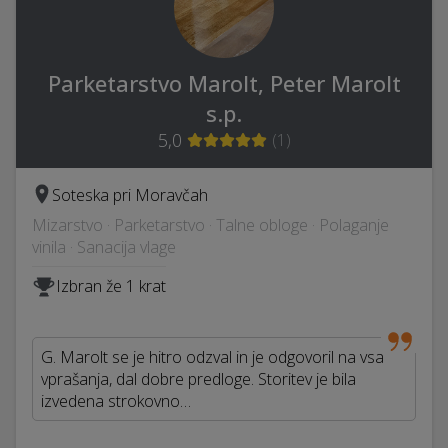
Parketarstvo Marolt, Peter Marolt
s.p.
5,0
(
1
)
Soteska pri Moravčah
Mizarstvo · Parketarstvo · Talne obloge · Polaganje
vinila · Sanacija vlage
Izbran že 1 krat
G. Marolt se je hitro odzval in je odgovoril na vsa
vprašanja, dal dobre predloge. Storitev je bila
izvedena strokovno…