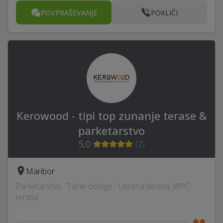
POVPRAŠEVANJE
POKLIČI
Kerowood - tipi top zunanje terase &
parketarstvo
5,0
(
2
)
Maribor
Parketarstvo · Talne obloge · Lesena terasa, WPC
terase