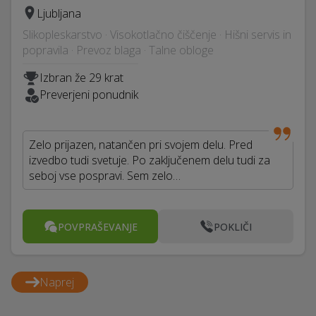
Ljubljana
Slikopleskarstvo · Visokotlačno čiščenje · Hišni servis in
popravila · Prevoz blaga · Talne obloge
Izbran že 29 krat
Preverjeni ponudnik
Zelo prijazen, natančen pri svojem delu. Pred
izvedbo tudi svetuje. Po zaključenem delu tudi za
seboj vse pospravi. Sem zelo…
POVPRAŠEVANJE
POKLIČI
Naprej