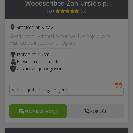
Woodscribed Žan Uršič s.p.
5,0
(
5
)
Gradišče pri Vipavi
Gozdarstvo · Vrtnarske storitve · Urejanje okolice ·
Hišni servis in popravila · Ograje
Izbran že 4 krat
Preverjeni ponudnik
Zavarovanje odgovornosti
vse kot je bilo dogovorjeno.
POVPRAŠEVANJE
POKLIČI