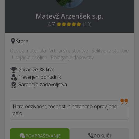
Matevž Arzenšek s.p.
4,7
(
13
)
Štore
Odvoz materiala · Vrtnarske storitve · Selitvene storitve
· Urejanje okolice · Polaganje tlakovcev
Izbran že 38 krat
Preverjeni ponudnik
Garancija zadovoljstva
Hitra odzivnost, tocnost in natancno opravljeno
delo.
POVPRAŠEVANJE
POKLIČI