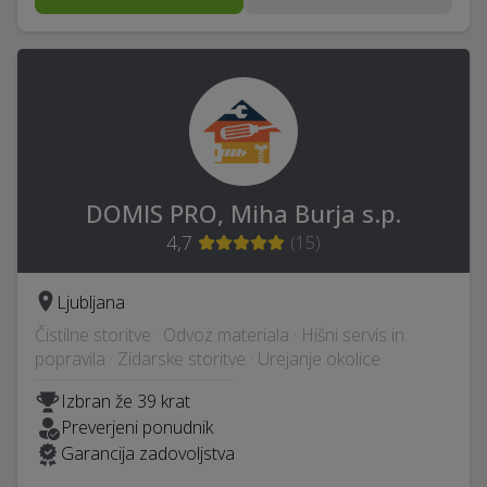
DOMIS PRO, Miha Burja s.p.
4,7
(
15
)
Ljubljana
Čistilne storitve · Odvoz materiala · Hišni servis in
popravila · Zidarske storitve · Urejanje okolice
Izbran že 39 krat
Preverjeni ponudnik
Garancija zadovoljstva