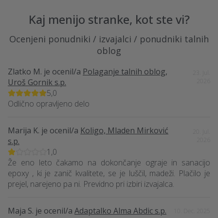
Kaj menijo stranke, kot ste vi?
Ocenjeni ponudniki / izvajalci / ponudniki talnih
oblog
Zlatko M.
je ocenil/a
Polaganje talnih oblog,
23. Jul.
Uroš Gornik s.p.
2026
5,0
Odlično opravljeno delo
Marija K.
je ocenil/a
Koligo, Mladen Mirković
20. Jul.
s.p.
2026
1,0
Že eno leto čakamo na dokončanje ograje in sanacijo
epoxy , ki je zanič kvalitete, se je luščil, madeži. Plačilo je
prejel, narejeno pa ni. Previdno pri izbiri izvajalca.
Maja S.
je ocenil/a
Adaptalko Alma Abdic s.p.
10. Dec. 2025