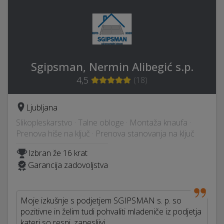
Sgipsman, Nermin Alibegić s.p.
4,5
(
18
)
Ljubljana
Slikopleskarstvo · Talne obloge · Montaža knaufa ·
Prenova hiše na ključ · Prenova stanovanja na ključ
Izbran že 16 krat
Garancija zadovoljstva
Moje izkušnje s podjetjem SGIPSMAN s. p. so
pozitivne in želim tudi pohvaliti mladeniče iz podjetja
kateri so resni, zanesljivi…