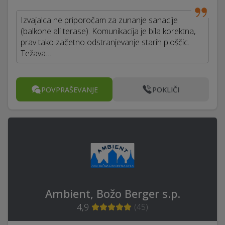
Izvajalca ne priporočam za zunanje sanacije
(balkone ali terase). Komunikacija je bila korektna,
prav tako začetno odstranjevanje starih ploščic.
Težava…
POVPRAŠEVANJE
POKLIČI
Ambient, Božo Berger s.p.
4,9
(
45
)