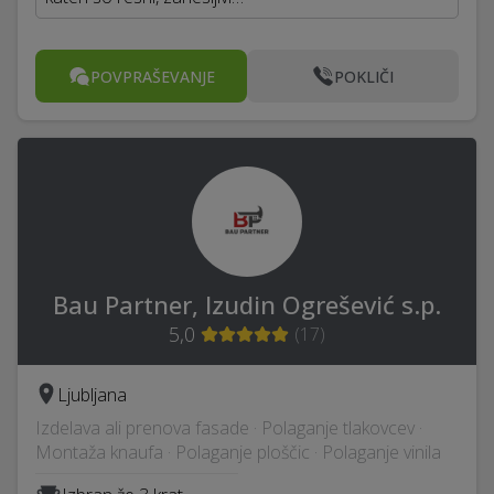
POVPRAŠEVANJE
POKLIČI
Bau Partner, Izudin Ogrešević s.p.
5,0
(
17
)
Ljubljana
Izdelava ali prenova fasade · Polaganje tlakovcev ·
Montaža knaufa · Polaganje ploščic · Polaganje vinila