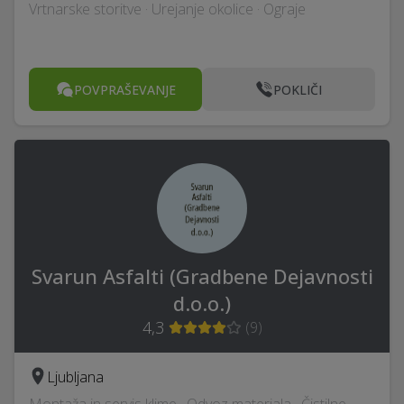
Vrtnarske storitve · Urejanje okolice · Ograje
POVPRAŠEVANJE
POKLIČI
Svarun Asfalti (Gradbene Dejavnosti
d.o.o.)
4,3
(
9
)
Ljubljana