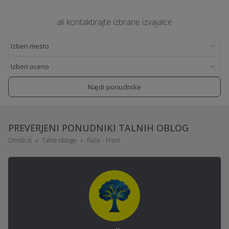
ali kontaktirajte izbrane izvajalce
Najdi ponudnike
PREVERJENI PONUDNIKI TALNIH OBLOG
Omisli.si
Talne obloge
Rače - Fram