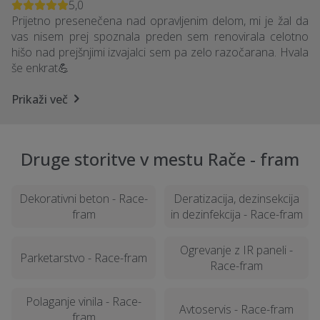
5,0
Prijetno presenečena nad opravljenim delom, mi je žal da
vas nisem prej spoznala preden sem renovirala celotno
hišo nad prejšnjimi izvajalci sem pa zelo razočarana. Hvala
še enkrat💪
Prikaži več
Druge storitve v mestu Rače - fram
Dekorativni beton - Race-
Deratizacija, dezinsekcija
fram
in dezinfekcija - Race-fram
Ogrevanje z IR paneli -
Parketarstvo - Race-fram
Race-fram
Polaganje vinila - Race-
Avtoservis - Race-fram
fram