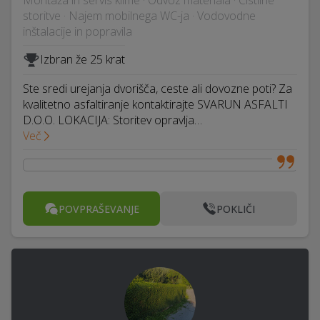
Montaža in servis klime · Odvoz materiala · Čistilne
storitve · Najem mobilnega WC-ja · Vodovodne
inštalacije in popravila
Izbran že 25 krat
Ste sredi urejanja dvorišča, ceste ali dovozne poti? Za
kvalitetno asfaltiranje kontaktirajte SVARUN ASFALTI
D.O.O. LOKACIJA: Storitev opravlja…
Več
POVPRAŠEVANJE
POKLIČI