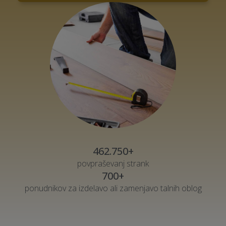
462.750+
povpraševanj strank
700+
ponudnikov za izdelavo ali zamenjavo talnih oblog