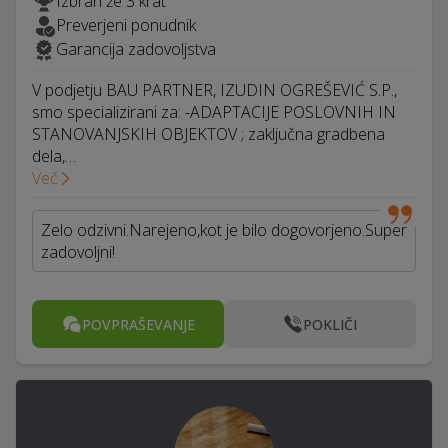
Izbran že 3 krat
Preverjeni ponudnik
Garancija zadovoljstva
V podjetju BAU PARTNER, IZUDIN OGREŠEVIĆ S.P.,
smo specializirani za: -ADAPTACIJE POSLOVNIH IN
STANOVANJSKIH OBJEKTOV ; zaključna gradbena
dela,…
Več
Zelo odzivni.Narejeno,kot je bilo dogovorjeno.Super
zadovoljni!
POVPRAŠEVANJE
POKLIČI