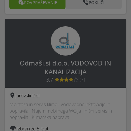
POVPRAŠEVANJE
POKLIČI
Odmaši.si d.o.o. VODOVOD IN
KANALIZACIJA
3,7
(
3
)
Jurovski Dol
Montaža in servis klime · Vodovodne inštalacije in
popravila · Najem mobilnega WC-ja · Hišni servis in
popravila · Klimatska naprava
Izbran že 5 krat