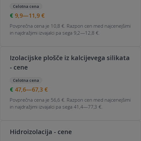
Celotna cena
9,9—11,9
€
Povprečna cena je 10,8 €. Razpon cen med najcenejšimi
in najdražjimi izvajalci pa sega 9,2—12,8 €.
Izolacijske plošče iz kalcijevega silikata
- cene
Celotna cena
47,6—67,3
€
Povprečna cena je 56,6 €. Razpon cen med najcenejšimi
in najdražjimi izvajalci pa sega 41,4—77,3 €.
Hidroizolacija - cene