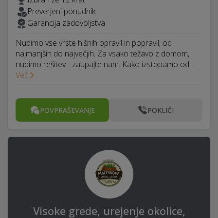
Preverjeni ponudnik
Garancija zadovoljstva
Nudimo vse vrste hišnih opravil in popravil, od
najmanjših do največjih. Za vsako težavo z domom,
nudimo rešitev - zaupajte nam. Kako izstopamo od …
Več
POVPRAŠEVANJE
POKLIČI
Visoke grede, urejenje okolice,