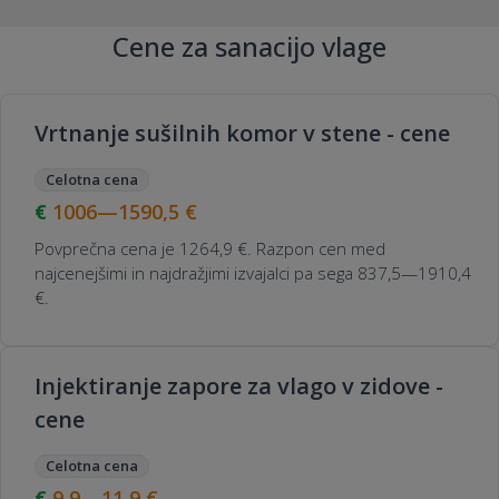
Cene za sanacijo vlage
Vrtnanje sušilnih komor v stene - cene
Celotna cena
1006—1590,5
€
Povprečna cena je 1264,9 €. Razpon cen med
najcenejšimi in najdražjimi izvajalci pa sega 837,5—1910,4
€.
Injektiranje zapore za vlago v zidove -
cene
Celotna cena
9,9—11,9
€