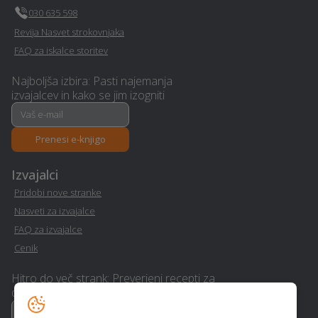
Interier / notranje
030 635 598
Urejanje okolice - Sostanj
oblikovanje - Sostanj
Revija Nasvet strokovnjaka
FAQ za iskalce storitev
E-učenje na daljavo -
Operacija oči - Sostanj
Sostanj
Najboljša izbira: Pasti najemanja
izvajalcev in kako se jim izogniti
Avtoličarske /
Razrez lesa, žaga -
avtokleparske storitve -
Sostanj
Sostanj
Prenesi e-knjigo
Izvajalci
Gradnja hiše na ključ -
Wellness - Sostanj
Sostanj
Pridobi nove stranke
Nasveti za izvajalce
Varovanje - Sostanj
Pasja šola - Sostanj
FAQ za izvajalce
Cenik
Avto storitve in oprema -
Ogrevanje - Sostanj
Sostanj
Hitro do več strank: Preverjeni recepti za
dvig realizacije
Klimatska naprava -