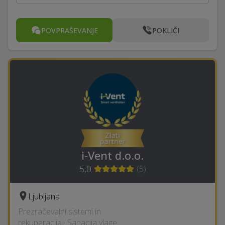
POVPRAŠEVANJE
POKLIČI
i-Vent d.o.o.
5,0
(
5
)
Ljubljana
Prezračevalni sistemi in
rekuperacija · Sanacija vlage