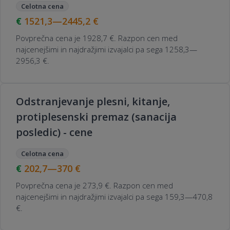
Celotna cena
1521,3—2445,2
€
Povprečna cena je 1928,7 €. Razpon cen med
najcenejšimi in najdražjimi izvajalci pa sega 1258,3—
2956,3 €.
Odstranjevanje plesni, kitanje,
protiplesenski premaz (sanacija
posledic) - cene
Celotna cena
202,7—370
€
Povprečna cena je 273,9 €. Razpon cen med
najcenejšimi in najdražjimi izvajalci pa sega 159,3—470,8
€.