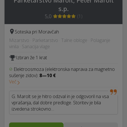
Parketarstvo Marolt, Peter Marolt
s.p.
5,0
(
1
)
Soteska pri Moravčah
Mizarstvo · Parketarstvo · Talne obloge · Polaganje
vinila · Sanacija vlage
Izbran že 1 krat
Elektroosmoza (elektronska naprava za magnetno
sušenje zidov):
8—10 €
Več
G. Marolt se je hitro odzval in je odgovoril na vsa
vprašanja, dal dobre predloge. Storitev je bila
izvedena strokovno…