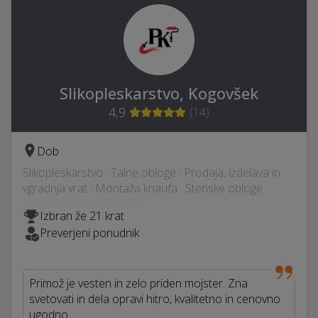
Slikopleskarstvo, Kogovšek
4,9
(
14
)
Dob
Slikopleskarstvo · Talne obloge · Prodaja, izdelava in
vgradnja vrat · Montaža knaufa · Stenske obloge
Izbran že 21 krat
Preverjeni ponudnik
Primož je vesten in zelo priden mojster. Zna
svetovati in dela opravi hitro, kvalitetno in cenovno
ugodno.