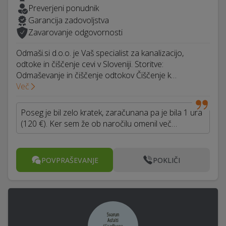
Preverjeni ponudnik
Garancija zadovoljstva
Zavarovanje odgovornosti
Odmaši.si d.o.o. je Vaš specialist za kanalizacijo,
odtoke in čiščenje cevi v Sloveniji. Storitve:
Odmaševanje in čiščenje odtokov Čiščenje k…
Več
Poseg je bil zelo kratek, zaračunana pa je bila 1 ura
(120 €). Ker sem že ob naročilu omenil več…
POVPRAŠEVANJE
POKLIČI