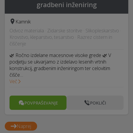
gradbeni inženiring
Kamnik
Odvoz materiala · Zidarske storitve · Slikopleskarstvo ·
Krovstvo, kleparstvo, tesarstvo · Razrez cistern in
čiščenje
🌿 Ročno izdelane macesnove visoke grede 🌿 V
podjetju se ukvarjamo z izdelavo lesenih vrtnih
konstrukcij, gradbenim inženiringom ter celovitim
čišče…
Več
POVPRAŠEVANJE
POKLIČI
Naprej