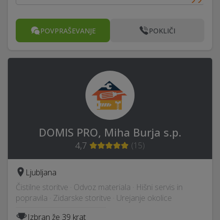
POVPRAŠEVANJE
POKLIČI
DOMIS PRO, Miha Burja s.p.
4,7
(
15
)
Ljubljana
Čistilne storitve · Odvoz materiala · Hišni servis in
popravila · Zidarske storitve · Urejanje okolice
Izbran že 39 krat