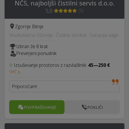
NČS, najboljši čistilni servis d.o.o.
5,0
(
5
)
Zgornje Bitnje
Visokotlačno čiščenje · Čistilne storitve · Sanacija vlage
Izbran že 8 krat
Preverjeni ponudnik
Izsuševanje prostorov z razvlažilniki:
45—250 €
Več
Priporočam!
POVPRAŠEVANJE
POKLIČI