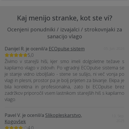
Kaj menijo stranke, kot ste vi?
Ocenjeni ponudniki / izvajalci / strokovnjaki za
sanacijo vlago
Danijel R.
je ocenil/a
ECOpulse sistem
05. Jun. 2026
5,0
Živimo v starejši hiši, kjer smo imeli dolgoletne težave s
kapilarno vlago v zidovih. Po vgradnji ECOpulse sistema se
je stanje vidno izboljšalo - stene se sušijo, ni več vonja po
vlagi in plesni, prostor pa je bolj prijeten za bivanje. Ekipa je
bila korektna in profesionalna, zato bi ECOpulse brez
zadržkov priporočil vsem lastnikom starejših hiš s kapilarno
vlago.
Pavel V.
je ocenil/a
Slikopleskarstvo,
13. Sep.
Kogovšek
2025
4,0