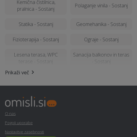
Kemična čistilnica,
Polaganje vinila - Sostanj
pralnica - Sostanj
Statika - Sostanj
Geomehanika - Sostanj
Fizioterapija - Sostanj
Ograje - Sostanj
Lesena terasa, WPC
Sanacija balkonov in teras
terase - Sostanj
- Sostanj
Prikaži več
Kamnolom, peskokop -
Varstvo pri delu - Sostanj
Sostanj
Nagrobni spomenik -
Izterjava dolga - Sostanj
Sostanj
O nas
Računalništvo in IT
Restavriranje pohištva -
Pogoji uporabe
storitve - Sostanj
Sostanj
Nastavitve zasebnosti