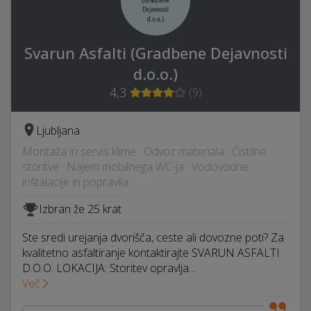
Svarun Asfalti (Gradbene Dejavnosti
d.o.o.)
4,3
(
9
)
Ljubljana
Montaža in servis klime · Odvoz materiala · Čistilne
storitve · Najem mobilnega WC-ja · Vodovodne
inštalacije in popravila
Izbran že 25 krat
Ste sredi urejanja dvorišča, ceste ali dovozne poti? Za
kvalitetno asfaltiranje kontaktirajte SVARUN ASFALTI
D.O.O. LOKACIJA: Storitev opravlja…
Več