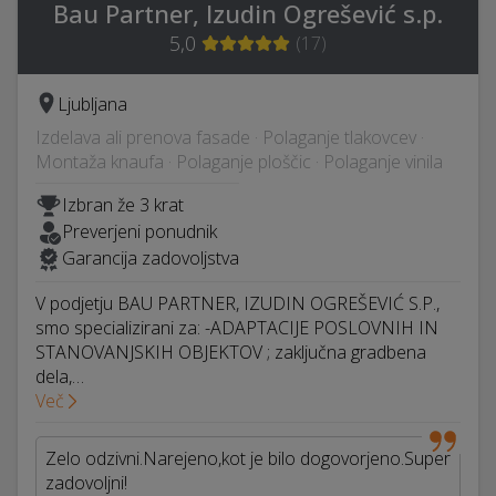
Bau Partner, Izudin Ogrešević s.p.
5,0
(
17
)
Ljubljana
Izdelava ali prenova fasade · Polaganje tlakovcev ·
Montaža knaufa · Polaganje ploščic · Polaganje vinila
Izbran že 3 krat
Preverjeni ponudnik
Garancija zadovoljstva
V podjetju BAU PARTNER, IZUDIN OGREŠEVIĆ S.P.,
smo specializirani za: -ADAPTACIJE POSLOVNIH IN
STANOVANJSKIH OBJEKTOV ; zaključna gradbena
dela,…
Več
Zelo odzivni.Narejeno,kot je bilo dogovorjeno.Super
zadovoljni!