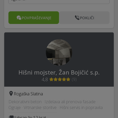
POVPRAŠEVANJE
POKLIČI
Hišni mojster, Žan Bojičić s.p.
4,8
(
9
)
Rogaška Slatina
Dekorativni beton · Izdelava ali prenova fasade ·
Ograje · Vrtnarske storitve · Hišni servis in popravila
Izbran že 12 krat