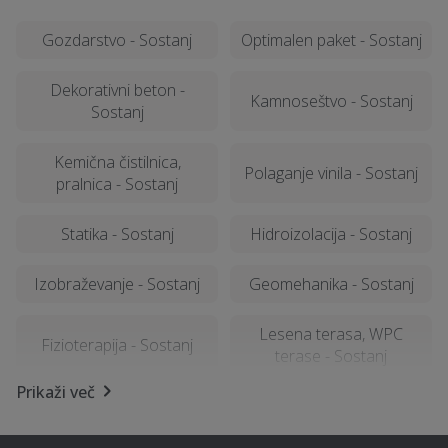
Gozdarstvo - Sostanj
Optimalen paket - Sostanj
Dekorativni beton -
Kamnoseštvo - Sostanj
Sostanj
Kemična čistilnica,
Polaganje vinila - Sostanj
pralnica - Sostanj
Statika - Sostanj
Hidroizolacija - Sostanj
Izobraževanje - Sostanj
Geomehanika - Sostanj
Lesena terasa, WPC
Fizioterapija - Sostanj
terase - Sostanj
Prikaži več
Sanacija balkonov in teras
Kamnolom, peskokop -
- Sostanj
Sostanj