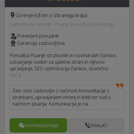
Gorenje
(4,8 km iz izbranega kraja)
Lektoriranje besedil · Pisanje besedil (copywriting)
Preverjeni ponudnik
Garancija zadovoljstva
Ponudba Pisanje strokovnih in novinarskih člankov,
ustvarjanje vsebin za spletne strani in njihovo
upravljanje, SEO optimizacija člankov, slovnično …
Več
Zelo smo zadovoljni z načinom komunikacije s
strankami, upravljanjem mnenj in kritik ter tudi z
načinom pisanja. Komunikacija je na…
POVPRAŠEVANJE
POKLIČI