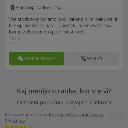
Garancija zadovoljstva
Vse storitve opravljamo tako, kakor bi si mi želeli, da bi
bile opravljene za nas. To pomeni, da se vsake stvari
lotimo z dobro mero pozornosti in že…
Več
POVPRAŠEVANJE
POKLIČI
Kaj menijo stranke, kot ste vi?
Ocenjeni ponudniki / izvajalci / lektorji
Ksenija K.
je ocenil/a
Poceni lektoriranje Grega
03. Avg.
Rihtar s.p.
2026
5,0