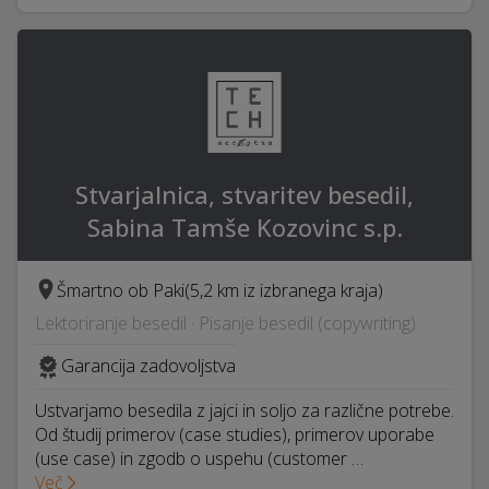
Stvarjalnica, stvaritev besedil,
Sabina Tamše Kozovinc s.p.
Šmartno ob Paki
(5,2 km iz izbranega kraja)
Lektoriranje besedil · Pisanje besedil (copywriting)
Garancija zadovoljstva
Ustvarjamo besedila z jajci in soljo za različne potrebe.
Od študij primerov (case studies), primerov uporabe
(use case) in zgodb o uspehu (customer …
Več