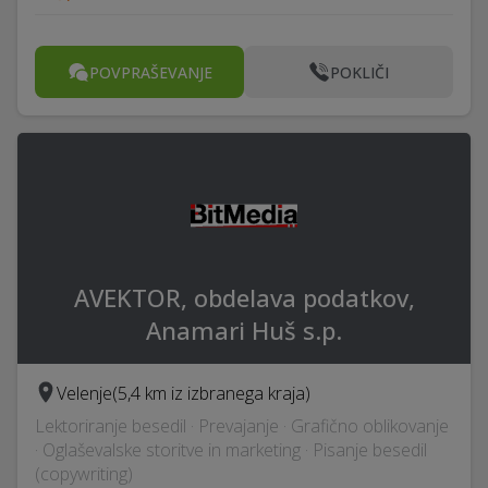
POVPRAŠEVANJE
POKLIČI
AVEKTOR, obdelava podatkov,
Anamari Huš s.p.
Velenje
(5,4 km iz izbranega kraja)
Lektoriranje besedil · Prevajanje · Grafično oblikovanje
· Oglaševalske storitve in marketing · Pisanje besedil
(copywriting)