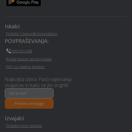
Avtošola - Sostanj
Sostanj
Prodaja avtodelov -
Avtokozmetika - Sostanj
Sostanj
Iskalci
Pridobi 7 ponudb brezplačno
Najem mobilnega WC-ja -
POVPRAŠEVANJA:
Izolacija - Sostanj
Sostanj
030 635 598
Revija Nasvet strokovnjaka
Oglaševalske storitve in
Montaža in prodaja oken
FAQ za iskalce storitev
marketing - Sostanj
- Sostanj
Najboljša izbira: Pasti najemanja
Snemanje poroke -
izvajalcev in kako se jim izogniti
Rastlinjak - Sostanj
Sostanj
Interier / notranje
Prenesi e-knjigo
Osebni trener - Sostanj
oblikovanje - Sostanj
Izvajalci
E-učenje na daljavo -
Pridobi nove stranke
Operacija oči - Sostanj
Sostanj