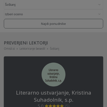
Najdi ponudnike
PREVERJENI LEKTORJI
Omisli.si
Lektoriranje besedil
Šoštanj
Literarno ustvarjanje, Kristina
Suhadolnik, s.p.
5,0
(
5
)