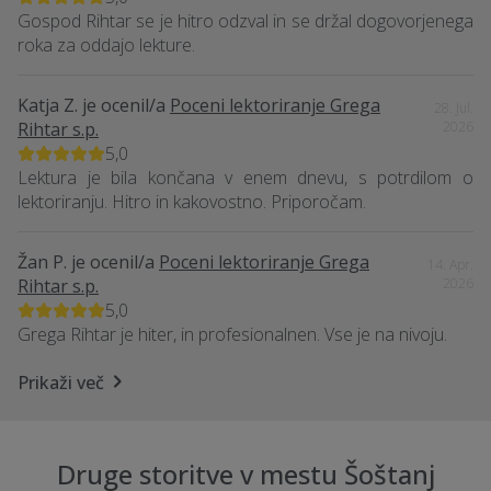
Gospod Rihtar se je hitro odzval in se držal dogovorjenega
roka za oddajo lekture.
Katja Z.
je ocenil/a
Poceni lektoriranje Grega
28. Jul.
Rihtar s.p.
2026
5,0
Lektura je bila končana v enem dnevu, s potrdilom o
lektoriranju. Hitro in kakovostno. Priporočam.
Žan P.
je ocenil/a
Poceni lektoriranje Grega
14. Apr.
Rihtar s.p.
2026
5,0
Grega Rihtar je hiter, in profesionalnen. Vse je na nivoju.
Prikaži več
Druge storitve v mestu Šoštanj