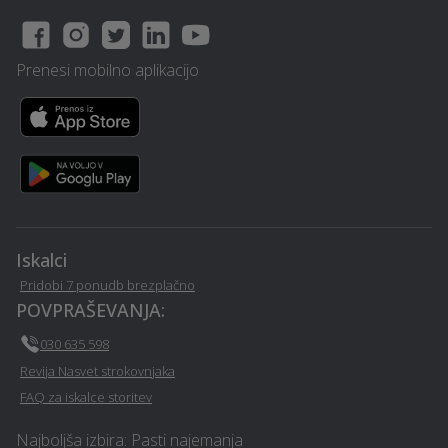
Asfaltiranje - Sostanj
Glasbena šola - Sostanj
Prenesi mobilno aplikacijo
Snemanje poroke -
Avtošola - Sostanj
Sostanj
Prodaja avtodelov -
Video produkcija - Sostanj
Sostanj
Toplotne črpalke - Sostanj
Avtokozmetika - Sostanj
Iskalci
Najem mobilnega WC-ja -
Pridobi 7 ponudb brezplačno
Izolacija - Sostanj
Sostanj
POVPRAŠEVANJA:
030 635 598
Interier / notranje
Rastlinjak - Sostanj
Revija Nasvet strokovnjaka
oblikovanje - Sostanj
FAQ za iskalce storitev
E-učenje na daljavo -
Najboljša izbira: Pasti najemanja
Urejanje okolice - Sostanj