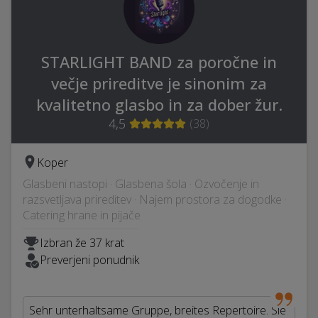
STARLIGHT BAND za poročne in
večje prireditve je sinonim za
kvalitetno glasbo in za dober žur.
4,5
(
38
)
Koper
Glasbeni nastopi · Glasbena šola · Ozvočenje in
razsvetljava prireditev · Najem prostora za dogodke ·
Catering hrane in pijače
Izbran že 37 krat
Preverjeni ponudnik
Sehr unterhaltsame Gruppe, breites Repertoire. Sie