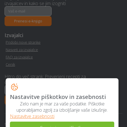
Sostanj
izvajalcev in kako se jim izogniti
Razrez lesa, žaga -
Operacija oči - Sostanj
Sostanj
Prenesi e-knjigo
Izvajalci
Avtoličarske /
avtokleparske storitve -
Wellness - Sostanj
Pridobi nove stranke
Sostanj
Nasveti za izvajalce
FAQ za izvajalce
Gradnja hiše na ključ -
Cenik
Varovanje - Sostanj
Sostanj
Hitro do več strank: Preverjeni recepti za
dvig realizacije
Pasja šola - Sostanj
Ogrevanje - Sostanj
Nastavitve piškotkov in zasebnosti
Avto storitve in oprema -
Financiranje - Sostanj
Prenesi e-knjigo
Sostanj
Zelo nam je mar za vaše podatke. Piškotke
uporabljamo zgolj za izboljšanje vaše izkušnje.
Nastavitve zasebnosti
Klimatska naprava -
Polaganje laminata -
Sostanj
Sostanj
Na strani uporabljamo piškotke, ki ne hranijo osebnih podatkov. Z uporabo