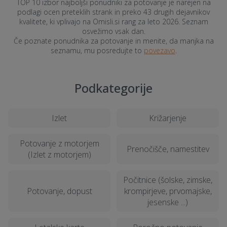
TOP 10 izbor najboljši ponudniki za potovanje je narejen na
podlagi ocen preteklih strank in preko 43 drugih dejavnikov
kvalitete, ki vplivajo na Omisli.si rang za leto 2026. Seznam
osvežimo vsak dan.
Če poznate ponudnika za potovanje in menite, da manjka na
seznamu, mu posredujte to
povezavo
.
Podkategorije
Izlet
Križarjenje
Potovanje z motorjem
Prenočišče, namestitev
(Izlet z motorjem)
Počitnice (šolske, zimske,
Potovanje, dopust
krompirjeve, prvomajske,
jesenske ...)