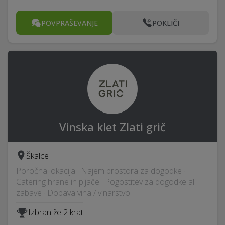
POVPRAŠEVANJE
POKLIČI
Vinska klet Zlati grič
Škalce
Poročna lokacija · Najem prostora za dogodke ·
Catering hrane in pijače · Pogostitev za dogodke ali
zabave · Dobava vina / vinarstvo
Izbran že 2 krat