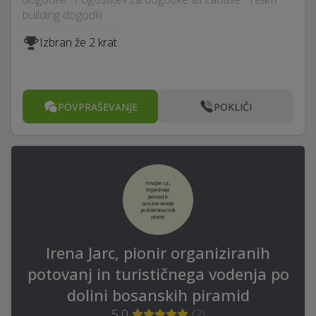
building dogodki
Izbran že 2 krat
POVPRAŠEVANJE
POKLIČI
Irena Jarc, pionir organiziranih
potovanj in turističnega vodenja po
dolini bosanskih piramid
5,0
(
2
)