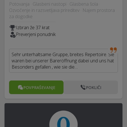
Potovanja · Glasbeni nastopi · Glasbena šola ·
Ozvočenje in razsvetljava prireditev · Najem prostora
za dogodke
Izbran že 37 krat
Preverjeni ponudnik
Sehr unterhaltsame Gruppe, breites Repertoire. Sie
waren bei unserer Bareröffnung dabei und uns hat
Besonders gefallen , wie sie die…
POVPRAŠEVANJE
POKLIČI