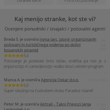
Letalske karte
Poročno potovanje
Kaj menijo stranke, kot ste vi?
Ocenjeni ponudniki / izvajalci / potovalni agenti
Breda S.
je ocenil/a
Irena Jarc, pionir organiziranih
08.
potovanj in turističnega vodenja po dolini
Avg.
2025
bosanskih piramid
5,0
Potovanje je potekalo brez težav, vodička pa nas je s
prijaznostjo in zanesljivostjo vodila skozi celoten program.
Manca A.
je ocenil/a
Agencija Oskar d.o.o.
24. Maj. 2024
5,0
Super izkušnja na čudovitem otoku Paradise Island!
Peter M.
je ocenil/a
Airtrail - Taksi Prevozi,Janja
31. Jan.
Leskovšek s.p.
2023