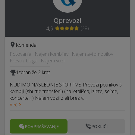
Qprevozi
4,9
(
28
)
Komenda
Potovanja · Najem kombijev · Najem avtomobilov ·
Prevoz blaga · Najem vozil
Izbran že 2 krat
NUDIMO NASLEDNJE STORITVE: Prevozi potnikov s
kombiji (shuttle transferji) (na letališča, izlete, sejme,
koncerte,...) Najem vozil z ali brez v…
Več
POVPRAŠEVANJE
POKLIČI