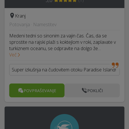
5,0
(
1
)
Kranj
Potovanja · Namestitev
Medeni tedni so sinonim za vajin čas. Čas, da se
sprostite na rajski plaži s koktejlom v roki, zaplavate v
turkiznem oceanu, se odpravite na dolgo že…
Več
Super izkušnja na čudovitem otoku Paradise Island!
POVPRAŠEVANJE
POKLIČI