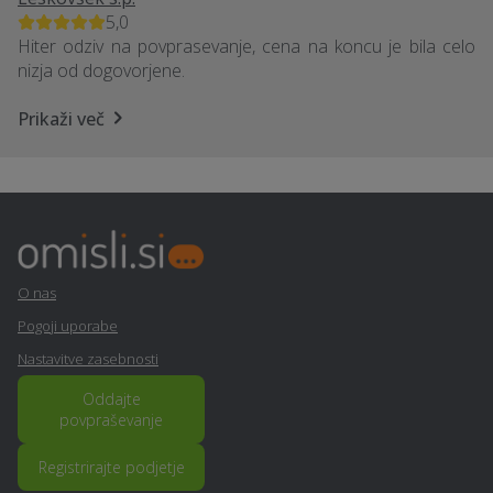
5,0
Hiter odziv na povprasevanje, cena na koncu je bila celo
nizja od dogovorjene.
Prikaži več
O nas
Pogoji uporabe
Nastavitve zasebnosti
Oddajte
povpraševanje
Registrirajte podjetje