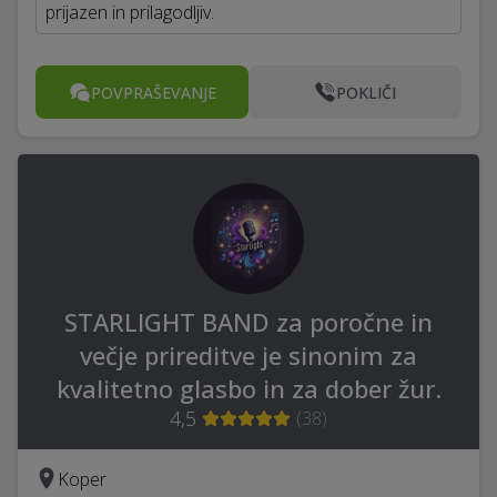
prijazen in prilagodljiv.
POVPRAŠEVANJE
POKLIČI
STARLIGHT BAND za poročne in
večje prireditve je sinonim za
kvalitetno glasbo in za dober žur.
4,5
(
38
)
Koper