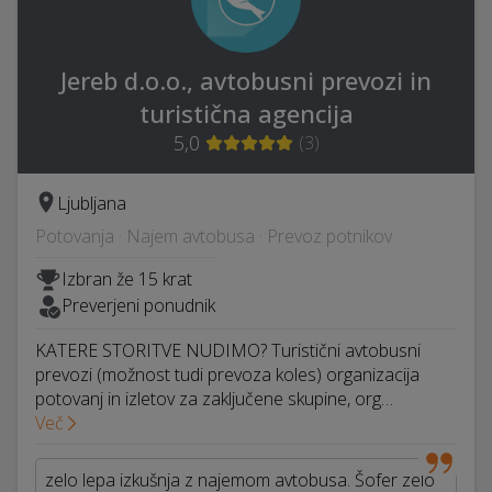
Jereb d.o.o., avtobusni prevozi in
turistična agencija
5,0
(
3
)
Ljubljana
Potovanja · Najem avtobusa · Prevoz potnikov
Izbran že 15 krat
Preverjeni ponudnik
KATERE STORITVE NUDIMO? Turistični avtobusni
prevozi (možnost tudi prevoza koles) organizacija
potovanj in izletov za zaključene skupine, org…
Več
zelo lepa izkušnja z najemom avtobusa. Šofer zelo