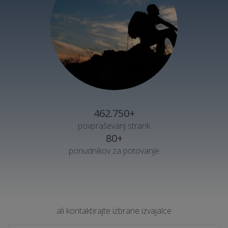
462.750+
povpraševanj strank
80+
ponudnikov za potovanje
ali kontaktirajte izbrane izvajalce