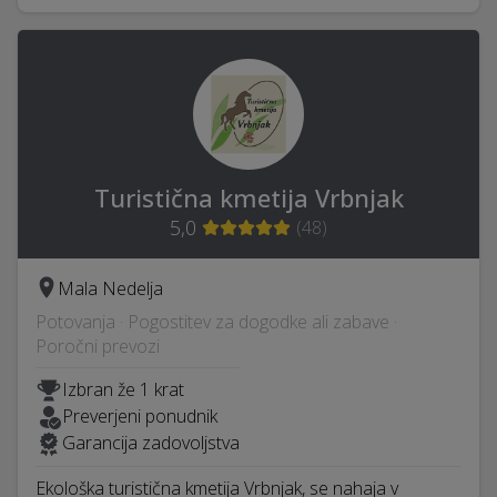
Turistična kmetija Vrbnjak
5,0
(
48
)
Mala Nedelja
Potovanja · Pogostitev za dogodke ali zabave ·
Poročni prevozi
Izbran že 1 krat
Preverjeni ponudnik
Garancija zadovoljstva
Ekološka turistična kmetija Vrbnjak, se nahaja v