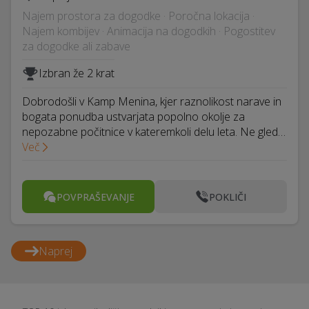
Najem prostora za dogodke · Poročna lokacija ·
Najem kombijev · Animacija na dogodkih · Pogostitev
za dogodke ali zabave
Izbran že 2 krat
Dobrodošli v Kamp Menina, kjer raznolikost narave in
bogata ponudba ustvarjata popolno okolje za
nepozabne počitnice v kateremkoli delu leta. Ne gled…
Več
POVPRAŠEVANJE
POKLIČI
Naprej