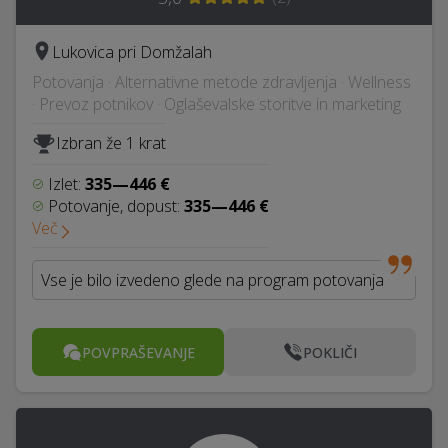
Lukovica pri Domžalah
Potovanja · Alternativne metode zdravljenja · Wellness
· Prevoz potnikov · Oglaševalske storitve in marketing
Izbran že 1 krat
Izlet:
335—446 €
Potovanje, dopust:
335—446 €
Več
Vse je bilo izvedeno glede na program potovanja
POVPRAŠEVANJE
POKLIČI