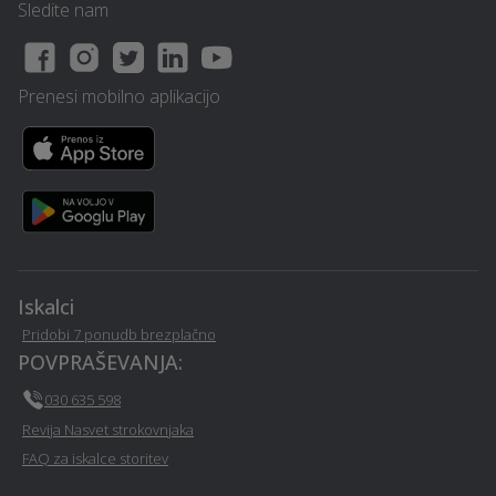
Sledite nam
Prenesi mobilno aplikacijo
Iskalci
Pridobi 7 ponudb brezplačno
POVPRAŠEVANJA:
030 635 598
Revija Nasvet strokovnjaka
FAQ za iskalce storitev