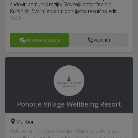
čudoviti pomurski regiji v Sloveniji, natančneje v
Kuršincih. Svojim gostom ponujamo resnično edin…
Več
POVPRAŠEVANJE
POKLIČI
Pohorje Village Wellbeing Resort
Maribor
Potovanja · Poročna lokacija · Najem prostora za
dogodke · Pogostitev za dogodke ali zabave · Team