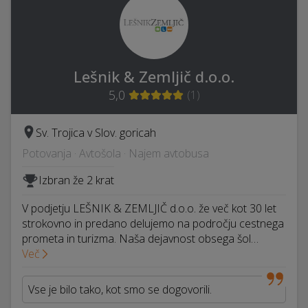
Lešnik & Zemljič d.o.o.
5,0
(
1
)
Sv. Trojica v Slov. goricah
Potovanja · Avtošola · Najem avtobusa
Izbran že 2 krat
V podjetju LEŠNIK & ZEMLJIČ d.o.o. že več kot 30 let
strokovno in predano delujemo na področju cestnega
prometa in turizma. Naša dejavnost obsega šol…
Več
Vse je bilo tako, kot smo se dogovorili.