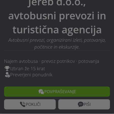
Jereb d.o.o.,
avtobusni prevozi in
turistična agencija
Avtobusni prevozi, organizirani izleti, potovanja,
počitnice in ekskurzije.
Najem avtobusa · prevoz potnikov · potovanja
Izbran že 15 krat
Preverjeni ponudnik
POVPRAŠEVANJE
POKLIČI
PIŠI