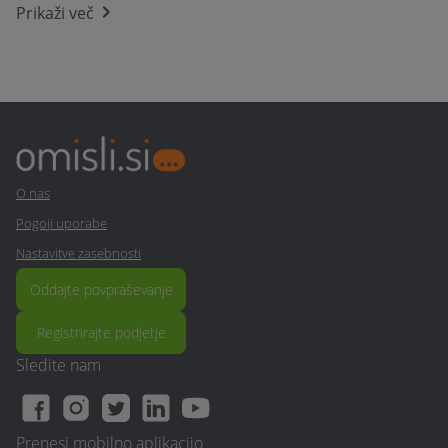
Prikaži več
(1)
...preberi več
Veronika Š.
26. Jun. 2023
5,0
Preverjena ocena
Vse super.
O nas
Pogoji uporabe
Nastavitve zasebnosti
Oddajte povpraševanje
Registrirajte podjetje
Sledite nam
Prenesi mobilno aplikacijo