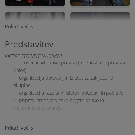
Prikaži več
Predstavitev
KATERE STORITVE NUDIMO?
Turistični avtobusni prevozi (možnost tudi prevoza
koles)
organizacija potovanj in izletov za zaključene
skupine,
organizacija razpisnih izletov, potovanj in počitnic,
pripravljamo vsebinsko bogate šolske in
maturantske ekskurzije
VEČ PODROBNOSTI:
AVTOBUSNI PREVOZI - NAJEM AVTOBUSA
imamo le najkakovostnejša vozila znamke Setra in
Prikaži več
Mercedes Benz