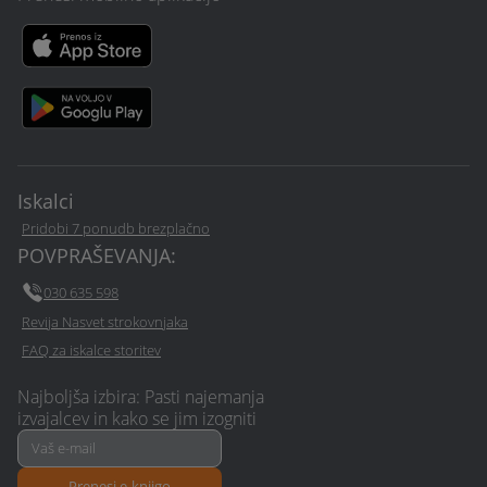
Iskalci
Pridobi 7 ponudb brezplačno
POVPRAŠEVANJA:
030 635 598
Revija Nasvet strokovnjaka
FAQ za iskalce storitev
Najboljša izbira: Pasti najemanja
izvajalcev in kako se jim izogniti
Prenesi e-knjigo