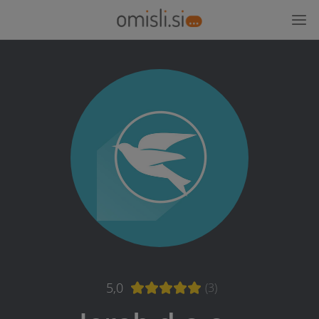
5,0
(3)