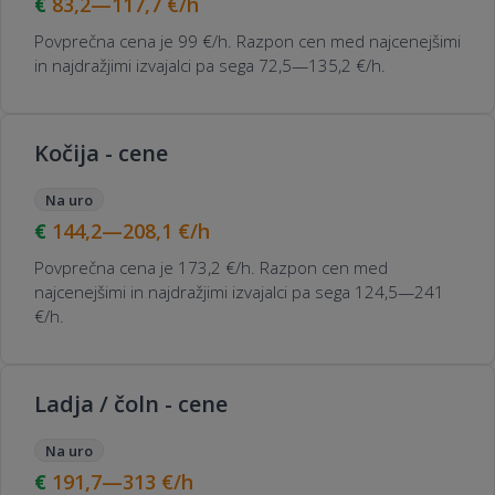
83,2—117,7
€/h
Povprečna cena je 99 €/h. Razpon cen med najcenejšimi
in najdražjimi izvajalci pa sega 72,5—135,2 €/h.
Kočija - cene
Na uro
144,2—208,1
€/h
Povprečna cena je 173,2 €/h. Razpon cen med
najcenejšimi in najdražjimi izvajalci pa sega 124,5—241
€/h.
Ladja / čoln - cene
Na uro
191,7—313
€/h