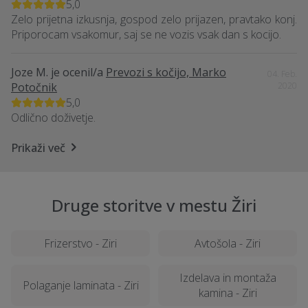
5,0
Zelo prijetna izkusnja, gospod zelo prijazen, pravtako konj.
Priporocam vsakomur, saj se ne vozis vsak dan s kocijo.
Joze M.
je ocenil/a
Prevozi s kočijo, Marko
04. Feb.
Potočnik
2020
5,0
Odlično doživetje.
Prikaži več
Druge storitve v mestu Žiri
Frizerstvo - Ziri
Avtošola - Ziri
Izdelava in montaža
Polaganje laminata - Ziri
kamina - Ziri