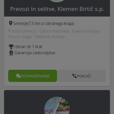
Prevozi in selitve, Klemen Birtič s.p.
Smrečje
(7,5 km iz izbranega kraja)
Poročni prevozi · Odvoz materiala · Najem kombijev ·
Prevoz blaga · Selitvene storitve
Izbran že 1 krat
Garancija zadovoljstva
POVPRAŠEVANJE
POKLIČI