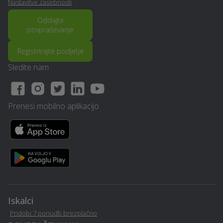
Nastavitve zasebnosti
Virtualna in obogatena
Oddajte
Snemanje poroke - Ziri
povpraševanje
resničnost (VR - AR) - Ziri
Registrirajte podjetje
Razrez cistern in čiščenje
Sanacija balkonov in teras
- Ziri
- Ziri
Sledite nam
Senčila - Ziri
Prevoz vozil - Ziri
Prenesi mobilno aplikacijo
Računalništvo in IT
Izolacija - Ziri
storitve - Ziri
PR / odnosi z javnostmi -
Stenske obloge - Ziri
Ziri
Pasja šola - Ziri
Glasbena šola - Ziri
Iskalci
Gozdarstvo - Ziri
Varovanje - Ziri
Pridobi 7 ponudb brezplačno