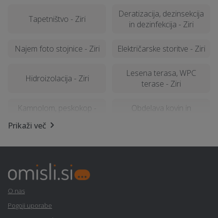
Deratizacija, dezinsekcija
Tapetništvo - Ziri
in dezinfekcija - Ziri
Najem foto stojnice - Ziri
Električarske storitve - Ziri
Lesena terasa, WPC
Hidroizolacija - Ziri
terase - Ziri
Kamnolom, peskokop -
Obdelava kovin in
Ziri
ključavničarstvo - Ziri
Prikaži več
Kemična čistilnica,
Šiviljstvo, krojaštvo in
pralnica - Ziri
vezenje - Ziri
Restavriranje pohištva -
Vrtna lopa, hiška, uta - Ziri
Ziri
O nas
Pogoji uporabe
Table in napisi - Ziri
Asfaltiranje - Ziri