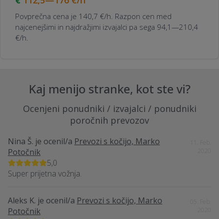
112,5—176
€/h
Povprečna cena je 140,7 €/h. Razpon cen med
najcenejšimi in najdražjimi izvajalci pa sega 94,1—210,4
€/h.
Kaj menijo stranke, kot ste vi?
Ocenjeni ponudniki / izvajalci / ponudniki
poročnih prevozov
Nina Š.
je ocenil/a
Prevozi s kočijo, Marko
11. Feb.
Potočnik
2020
5,0
Super prijetna vožnja.
Aleks K.
je ocenil/a
Prevozi s kočijo, Marko
05. Feb.
Potočnik
2020