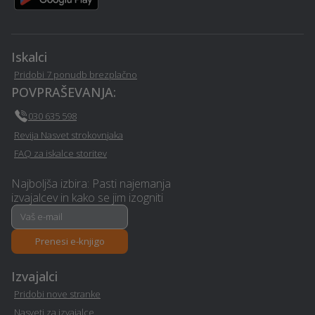
Ziri
Pasja šola - Ziri
Glasbena šola - Ziri
Iskalci
Gozdarstvo - Ziri
Varovanje - Ziri
Pridobi 7 ponudb brezplačno
POVPRAŠEVANJA:
Avtokozmetika - Ziri
Zidarske storitve - Ziri
030 635 598
Revija Nasvet strokovnjaka
Samoobramba - Ziri
Najem avtobusa - Ziri
FAQ za iskalce storitev
Montaža knaufa - Ziri
Izobraževanje - Ziri
Najboljša izbira: Pasti najemanja
izvajalcev in kako se jim izogniti
Prenova ali izgradnja
Odvoz materiala - Ziri
kopalnice - Ziri
Prenesi e-knjigo
Slikopleskarstvo - Ziri
Polaganje vinila - Ziri
Izvajalci
Pridobi nove stranke
Računovodske storitve -
Erotična masaža - Ziri
Nasveti za izvajalce