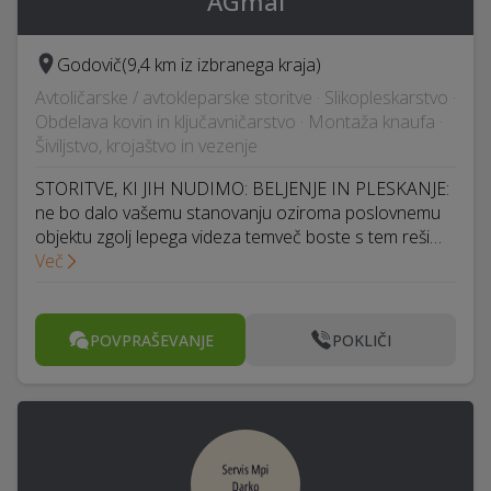
AGmal
Godovič
(9,4 km iz izbranega kraja)
Avtoličarske / avtokleparske storitve · Slikopleskarstvo ·
Obdelava kovin in ključavničarstvo · Montaža knaufa ·
Šiviljstvo, krojaštvo in vezenje
STORITVE, KI JIH NUDIMO: BELJENJE IN PLESKANJE:
ne bo dalo vašemu stanovanju oziroma poslovnemu
objektu zgolj lepega videza temveč boste s tem reši…
Več
POVPRAŠEVANJE
POKLIČI