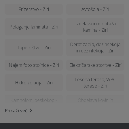
Frizerstvo - Ziri
Avtošola - Ziri
Izdelava in montaža
Polaganje laminata - Ziri
kamina - Ziri
Deratizacija, dezinsekcija
Tapetništvo - Ziri
in dezinfekcija - Ziri
Najem foto stojnice - Ziri
Električarske storitve - Ziri
Lesena terasa, WPC
Hidroizolacija - Ziri
terase - Ziri
Kamnolom, peskokop -
Obdelava kovin in
Ziri
ključavničarstvo - Ziri
Prikaži več
Kemična čistilnica,
Šiviljstvo, krojaštvo in
pralnica - Ziri
vezenje - Ziri