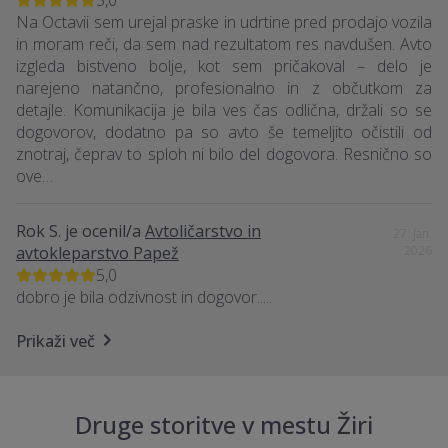
5,0
Na Octavii sem urejal praske in udrtine pred prodajo vozila
in moram reči, da sem nad rezultatom res navdušen. Avto
izgleda bistveno bolje, kot sem pričakoval – delo je
narejeno natančno, profesionalno in z občutkom za
detajle. Komunikacija je bila ves čas odlična, držali so se
dogovorov, dodatno pa so avto še temeljito očistili od
znotraj, čeprav to sploh ni bilo del dogovora. Resnično so
ove…
Rok S.
je ocenil/a
Avtoličarstvo in
27. Jan.
avtokleparstvo Papež
2026
5,0
dobro je bila odzivnost in dogovor.....
Prikaži več
Druge storitve v mestu Žiri