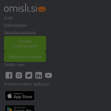
Restavriranje pohištva -
Vrtna lopa, hiška, uta - Ziri
Ziri
O nas
Pogoji uporabe
Table in napisi - Ziri
Asfaltiranje - Ziri
Nastavitve zasebnosti
Virtualna in obogatena
Oddajte
Snemanje poroke - Ziri
povpraševanje
resničnost (VR - AR) - Ziri
Registrirajte podjetje
Razrez cistern in čiščenje
Sanacija balkonov in teras
- Ziri
- Ziri
Sledite nam
Senčila - Ziri
Prevoz vozil - Ziri
Prenesi mobilno aplikacijo
Računalništvo in IT
Izolacija - Ziri
storitve - Ziri
PR / odnosi z javnostmi -
Stenske obloge - Ziri