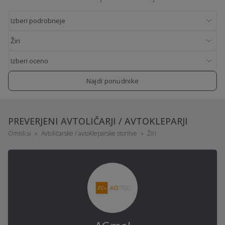
Najdi ponudnike
PREVERJENI AVTOLIČARJI / AVTOKLEPARJI
Omisli.si
Avtoličarske / avtokleparske storitve
Žiri