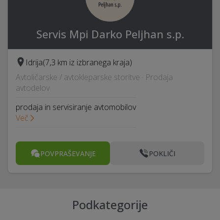
Servis Mpi Darko Peljhan s.p.
Idrija
(7,3 km iz izbranega kraja)
Avtoličarske / avtokleparske storitve · Prodaja
avtodelov
prodaja in servisiranje avtomobilov
Več
POVPRAŠEVANJE
POKLIČI
Podkategorije