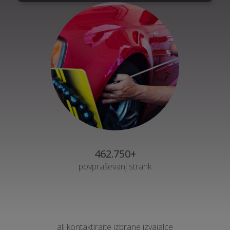
462.750+
povpraševanj strank
ali kontaktirajte izbrane izvajalce