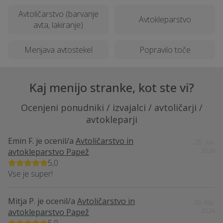
Avtoličarstvo (barvanje
Avtokleparstvo
avta, lakiranje)
Menjava avtostekel
Popravilo toče
Kaj menijo stranke, kot ste vi?
Ocenjeni ponudniki / izvajalci / avtoličarji /
avtokleparji
Emin F.
je ocenil/a
Avtoličarstvo in
25. Jun.
avtokleparstvo Papež
2026
5,0
Vse je super!
Mitja P.
je ocenil/a
Avtoličarstvo in
20. Maj.
avtokleparstvo Papež
2026