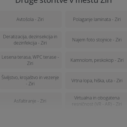
Avtošola - Ziri
Polaganje laminata - Ziri
Deratizacija, dezinsekcija in
Najem foto stojnice - Ziri
dezinfekcija - Ziri
Lesena terasa, WPC terase -
Kamnolom, peskokop - Ziri
Ziri
Šiviljstvo, krojaštvo in vezenje
Vrtna lopa, hiška, uta - Ziri
- Ziri
Virtualna in obogatena
Asfaltiranje - Ziri
resničnost (VR - AR) - Ziri
Sanacija balkonov in teras -
Senčila - Ziri
Ziri