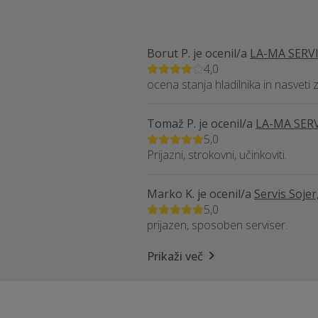
Borut P.
je ocenil/a
LA-MA SERVI
4,0
ocena stanja hladilnika in nasvet
Tomaž P.
je ocenil/a
LA-MA SERV
5,0
Prijazni, strokovni, učinkoviti.
Marko K.
je ocenil/a
Servis Sojer
5,0
prijazen, sposoben serviser.
Prikaži več