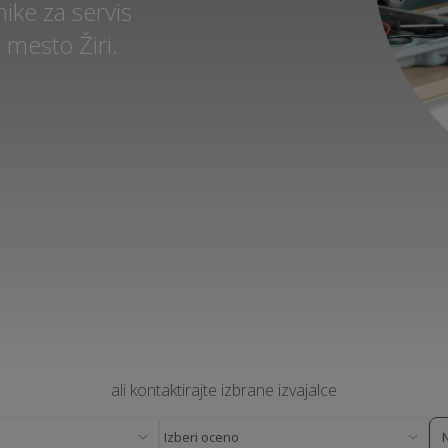
ike za servis
 mesto Žiri.
ali kontaktirajte izbrane izvajalce