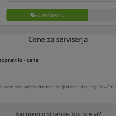
POVPRAŠEVANJE
Cene za serviserja
popravilo - cene
on cen med najcenejšimi in najdražjimi izvajalci pa sega 30—300 
Kaj menijo stranke, kot ste vi?