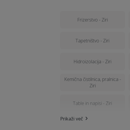
Frizerstvo - Ziri
Tapetništvo - Ziri
Hidroizolacija - Ziri
Kemična čistilnica, pralnica -
Ziri
Table in napisi - Ziri
Prikaži več
Razrez cistern in čiščenje -
Ziri