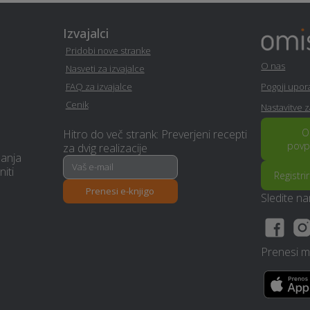
Izvajalci
Izolacija - Ziri
PR / odnosi z javnostmi - Ziri
Pridobi nove stranke
O nas
Nasveti za izvajalce
Glasbena šola - Ziri
Gozdarstvo - Ziri
FAQ za izvajalce
Pogoji upo
Cenik
Nastavitve 
Zidarske storitve - Ziri
Samoobramba - Ziri
O
Hitro do več strank: Preverjeni recepti
povp
Prenova ali izgradnja
za dvig realizacije
Izobraževanje - Ziri
manja
kopalnice - Ziri
niti
Registri
Prenesi e-knjigo
Polaganje vinila - Ziri
Računovodske storitve - Ziri
Sledite n
Izdelava brunarice (lesene
Pasji salon - Ziri
hiše) - Ziri
Prenesi mo
Toplotne črpalke - Ziri
Kamnoseštvo - Ziri