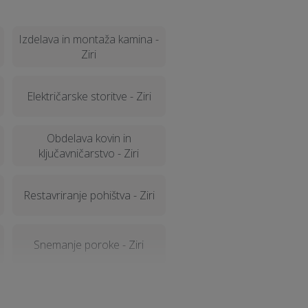
Izdelava in montaža kamina -
Ziri
Električarske storitve - Ziri
Obdelava kovin in
ključavničarstvo - Ziri
Restavriranje pohištva - Ziri
Snemanje poroke - Ziri
Prevoz vozil - Ziri