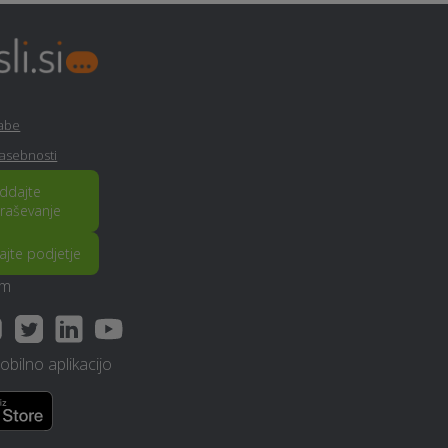
Stenske obloge - Ziri
Varovanje - Ziri
rabe
zasebnosti
Najem avtobusa - Ziri
ddajte
raševanje
Odvoz materiala - Ziri
rajte podjetje
Erotična masaža - Ziri
am
Vrtnarske storitve - Ziri
bilno aplikacijo
Gradnja hiše na ključ - Ziri