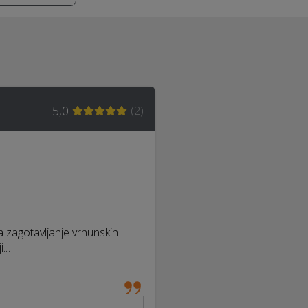
5,0
(
2
)
a zagotavljanje vrhunskih
i.…