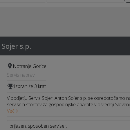
 Sojer s.p.
Notranje Gorice
Servis naprav
Izbran že 3 krat
V podjetju Servis Sojer, Anton Sojer s.p. se osredotočamo n
servisnih storitev za gospodinjske aparate v osrednji Slovenij
Več
prijazen, sposoben serviser.