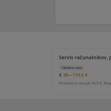
Servis računalnikov, 
Celotna cena
38—110,5
€
Povprečna cena je 45,9 €. Razp