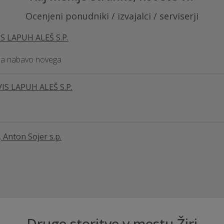
Ocenjeni ponudniki / izvajalci / serviserji
S LAPUH ALEŠ S.P.
i za nabavo novega
IS LAPUH ALEŠ S.P.
, Anton Sojer s.p.
Druge storitve v mestu Žiri