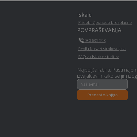
Računalništvo in IT storitve -
Iskalci
Ziri
Pridobi 7 ponudb brezplačno
POVPRAŠEVANJA:
Pasja šola - Ziri
030 635 598
Revija Nasvet strokovnjaka
Avtokozmetika - Ziri
FAQ za iskalce storitev
Montaža knaufa - Ziri
Najboljša izbira: Pasti naje
izvajalcev in kako se jim izog
Slikopleskarstvo - Ziri
Prenesi e-knjigo
Polaganje ploščic - Ziri
Avtodvigala / dvižne košare in
dvižne ploščadi - Ziri