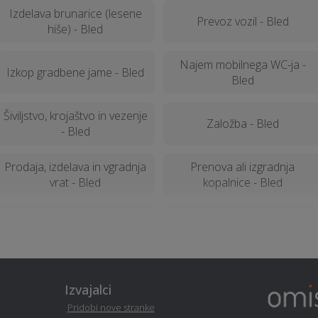
Izdelava brunarice (lesene
Prevoz vozil - Bled
hiše) - Bled
Najem mobilnega WC-ja -
Izkop gradbene jame - Bled
Bled
Šiviljstvo, krojaštvo in vezenje
Založba - Bled
- Bled
Prodaja, izdelava in vgradnja
Prenova ali izgradnja
vrat - Bled
kopalnice - Bled
Erotična masaža - Bled
Avtošola - Bled
Izgradnja in dobava solarnih
Poslovni programi - Bled
sistemov / kolektorjev - Bled
Izvajalci
Pridobi nove stranke