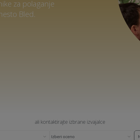
nike za polaganje
mesto Bled.
ali kontaktirajte izbrane izvajalce