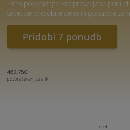
Hitro povprašajte vse preverjene ponud
tapet ter pridobite cene in ponudbe za 
Pridobi 7 ponudb
462.750+
povpraševanj strank