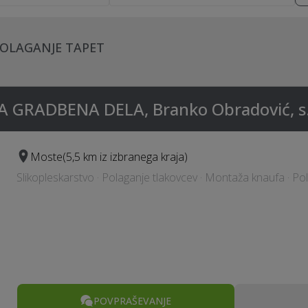
POLAGANJE TAPET
GRADBENA DELA, Branko Obradović, s
Moste
(5,5 km iz izbranega kraja)
Slikopleskarstvo · Polaganje tlakovcev · Montaža knaufa · Pol
POVPRAŠEVANJE