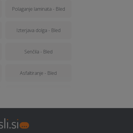
Polaganje laminata - Bled
Izterjava dolga - Bled
Senčila - Bled
Asfaltiranje - Bled
Male čistilne naprave - Bled
Frizerstvo - Bled