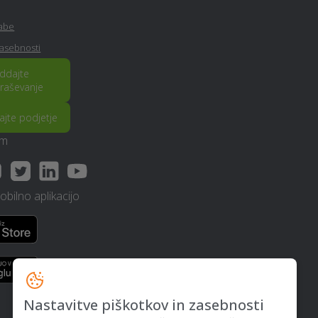
Mizarstvo - Bled
rabe
zasebnosti
Izposoja ali prodaja
poročnih oblek - Bled
ddajte
raševanje
Rastlinjak - Bled
rajte podjetje
am
Polaganje vinila - Bled
bilno aplikacijo
Borilne veščine - Bled
Vodovodne inštalacije in
popravila - Bled
Vrtnarske storitve - Bled
Nastavitve piškotkov in zasebnosti