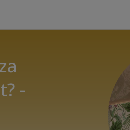
 za
t? -