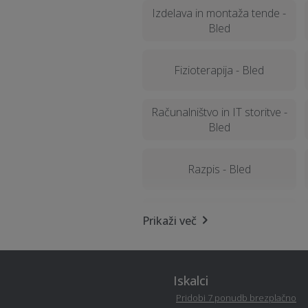
Izdelava in montaža tende -
Bled
Fizioterapija - Bled
Računalništvo in IT storitve -
Bled
Razpis - Bled
Virtualna in obogatena
Prikaži več
resničnost (VR - AR) - Bled
Snemanje poroke - Bled
Iskalci
Pridobi 7 ponudb brezplačno