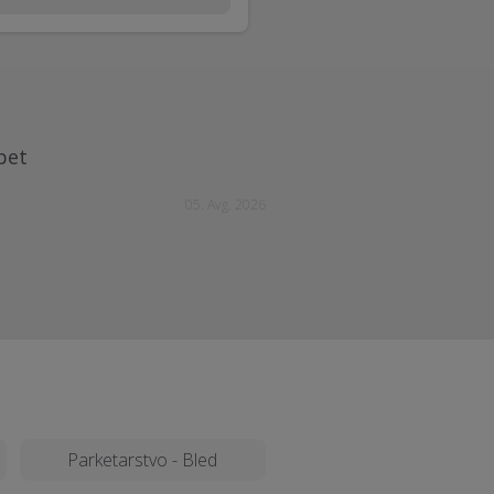
pet
05. Avg. 2026
Parketarstvo - Bled