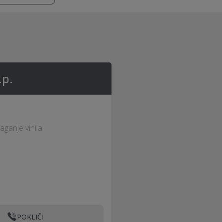
.p.
aganje vinila
POKLIČI