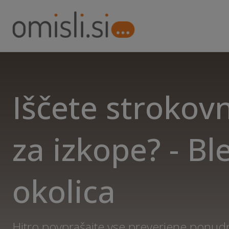
Iščete strokov
za izkope? - Bl
okolica
Hitro povprašajte vse preverjene ponudn