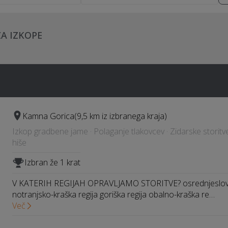
ZA IZKOPE
Kamna Gorica
(9,5 km iz izbranega kraja)
Izkop gradbene jame · Polaganje tlakovcev · Zidarske storitve
hiše
Izbran že 1 krat
V KATERIH REGIJAH OPRAVLJAMO STORITVE? osrednjeslovens
notranjsko-kraška regija goriška regija obalno-kraška re…
Več