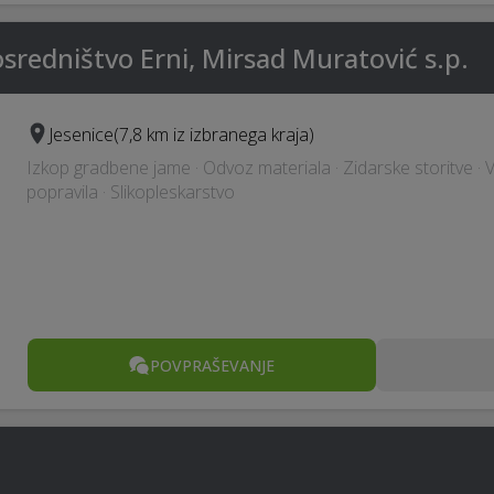
sredništvo Erni, Mirsad Muratović s.p.
Jesenice
(7,8 km iz izbranega kraja)
Izkop gradbene jame · Odvoz materiala · Zidarske storitve · 
popravila · Slikopleskarstvo
POVPRAŠEVANJE