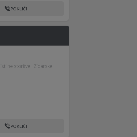
POKLIČI
tilne storitve · Zidarske
POKLIČI