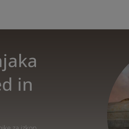
njaka
ed in
ike za izkop