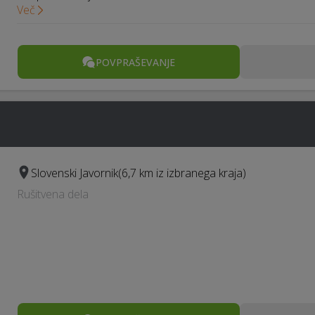
Več
POVPRAŠEVANJE
Slovenski Javornik
(6,7 km iz izbranega kraja)
Rušitvena dela