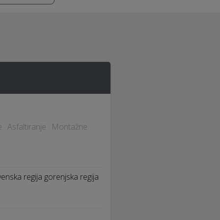
 · Asfaltiranje · Montažne
ka regija gorenjska regija