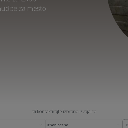
onudbe za mesto
ali kontaktirajte izbrane izvajalce