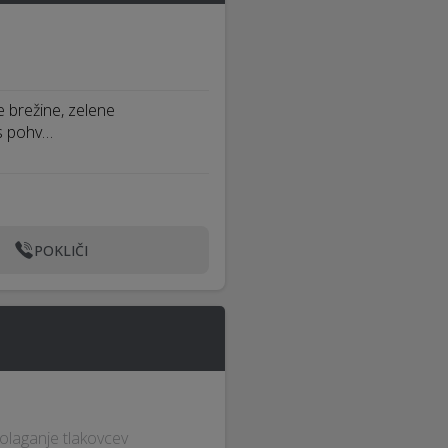
e brežine, zelene
as pohv…
POKLIČI
Polaganje tlakovcev