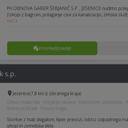
Pri OBNOVA GABER ŠEBJANIČ S.P. , JESENICE nudimo poleg g
(Izkopi z bagrom, polaganje cevi za kanalizacijo, zimska služ
Več
POVPRAŠEVANJE
k s.p.
Jesenice
(7,8 km iz izbranega kraja)
Odvoz materiala · Urejanje okolice · Kamnolom, peskokop · Av
dvižne ploščadi · Prevoz blaga
Storitve z hiab dvigalom, kiper prevozi, odvoz odpadnega m
izkopi in zemeljska dela