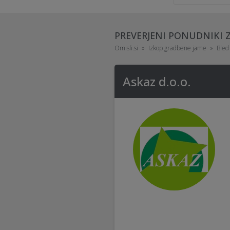
PREVERJENI PONUDNIKI 
Omisli.si
Izkop gradbene jame
Bled
Askaz d.o.o.