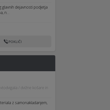
lavnih dejavnosti podjetja
ba, n…
POKLIČI
todvigala / dvižne košare in
ateriala z samonakladanjem,