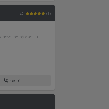
5,0
(
1
)
Vodovodne inštalacije in
POKLIČI