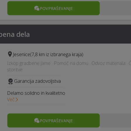
POVPRAŠEVANJE
bena dela
Jesenice
(7,8 km iz izbranega kraja)
Izkop gradbene jame · Pomoč na domu · Odvoz materiala · Čis
storitve
Garancija zadovoljstva
Delamo solidno in kvalitetno
Več
POVPRAŠEVANJE