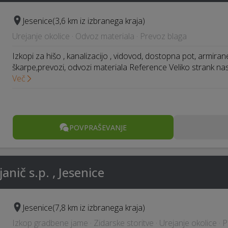
Jesenice
(3,6 km iz izbranega kraja)
Urejanje okolice · Odvoz materiala · Prevoz blaga
Izkopi za hišo , kanalizacijo , vidovod, dostopna pot, armiran
škarpe,prevozi, odvozi materiala Reference Veliko strank n
Več
POVPRAŠEVANJE
nič s.p. , Jesenice
Jesenice
(7,8 km iz izbranega kraja)
Izkop gradbene jame · Zidarske storitve · Urejanje okolice · 