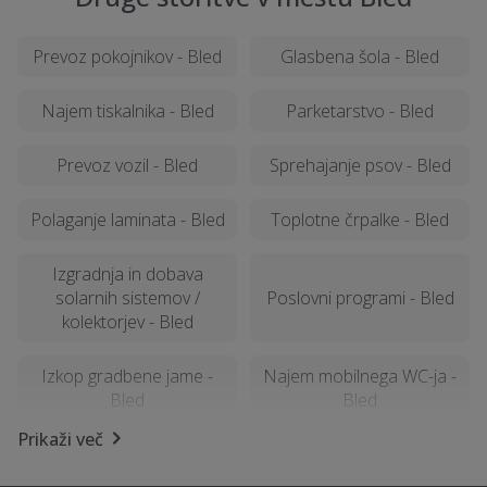
Prevoz pokojnikov - Bled
Glasbena šola - Bled
Najem tiskalnika - Bled
Parketarstvo - Bled
Prevoz vozil - Bled
Sprehajanje psov - Bled
Polaganje laminata - Bled
Toplotne črpalke - Bled
Izgradnja in dobava
solarnih sistemov /
Poslovni programi - Bled
kolektorjev - Bled
Izkop gradbene jame -
Najem mobilnega WC-ja -
Bled
Bled
Prikaži več
Založba - Bled
Slikopleskarstvo - Bled