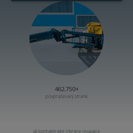
462.750+
povpraševanj strank
ali kontaktirajte izbrane izvajalce