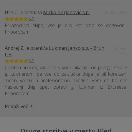
Urh C.
je ocenil/a
Mirko Borjanović s.p.
06. Mar. 2025
5,0
Prilagodljiva ekipa, vse je bilo kot smo se dogovorili.
Priporočam
Andrej Z.
je ocenil/a
Lukman Janko s.p. - Brun
30. Nov.
Les
2024
5,0
Celoten proces, vključno s komunikacijo, od prvega stika z
g. Lukmanom, pa vse do zaključka dviga je bil korekten,
točen, varen in profesionalno izveden. Vem, da bo naš
naslednji dvig spet opravil g. Lukman iz Brunlesa.
Priporočam!
Prikaži več
Druge storitve v mestu Bled