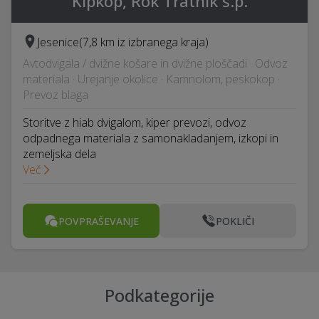
Kipkop, Rok Tratnik s.p.
Jesenice
(7,8 km iz izbranega kraja)
Avtodvigala / dvižne košare in dvižne ploščadi · Odvoz
materiala · Urejanje okolice · Kamnolom, peskokop ·
Prevoz blaga
Storitve z hiab dvigalom, kiper prevozi, odvoz
odpadnega materiala z samonakladanjem, izkopi in
zemeljska dela
Več
POVPRAŠEVANJE
POKLIČI
Podkategorije