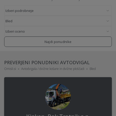
Najdi ponudnike
PREVERJENI PONUDNIKI AVTODVIGAL
Omisli.si
Avtodvigala / dvižne košare in dvižne ploščadi
Bled