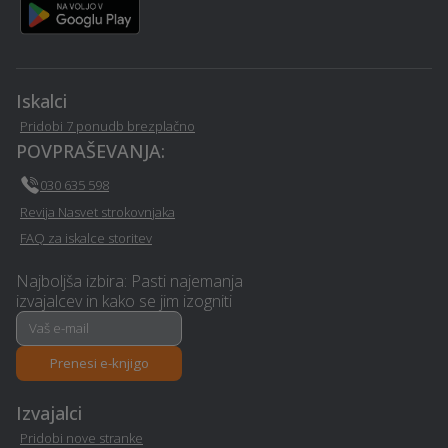
Bled
poročnih oblek - Bled
Hidravlika - Bled
Rastlinjak - Bled
Iskalci
Deratizacija, dezinsekcija
Avtoservis - Bled
in dezinfekcija - Bled
Pridobi 7 ponudb brezplačno
POVPRAŠEVANJA:
Gradnja hiše na ključ -
Grafično oblikovanje -
030 635 598
Bled
Bled
Revija Nasvet strokovnjaka
FAQ za iskalce storitev
Borilne veščine - Bled
Ogrevanje - Bled
Najboljša izbira: Pasti najemanja
Vrtna lopa, hiška, uta -
Razvoj in programiranje -
izvajalcev in kako se jim izogniti
Bled
Bled
Prenesi e-knjigo
Hišni servis in popravila -
Prstani / zlatarstvo - Bled
Bled
Izvajalci
Pridobi nove stranke
Prezračevalni sistemi in