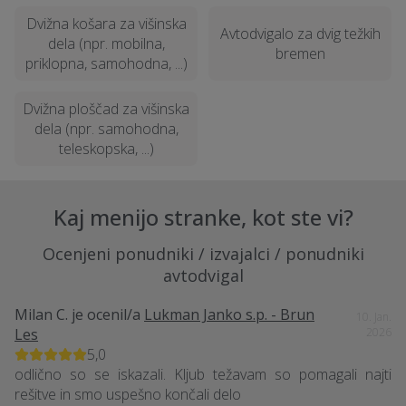
Dvižna košara za višinska
Avtodvigalo za dvig težkih
dela (npr. mobilna,
bremen
priklopna, samohodna, ...)
Dvižna ploščad za višinska
dela (npr. samohodna,
teleskopska, ...)
Kaj menijo stranke, kot ste vi?
Ocenjeni ponudniki / izvajalci / ponudniki
avtodvigal
Milan C.
je ocenil/a
Lukman Janko s.p. - Brun
10. Jan.
Les
2026
5,0
odlično so se iskazali. Kljub težavam so pomagali najti
rešitve in smo uspešno končali delo