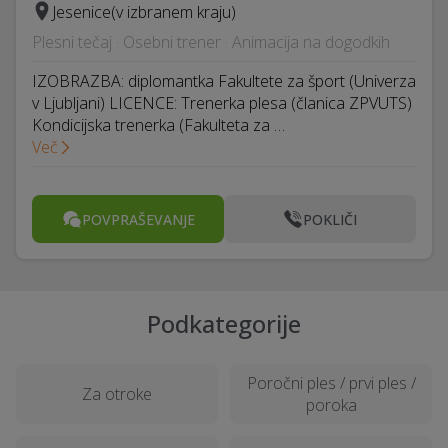
Jesenice
(v izbranem kraju)
Plesni tečaj · Osebni trener · Animacija na dogodkih
IZOBRAZBA: diplomantka Fakultete za šport (Univerza
v Ljubljani) LICENCE: Trenerka plesa (članica ZPVUTS)
Kondicijska trenerka (Fakulteta za …
Več
POVPRAŠEVANJE
POKLIČI
Podkategorije
Poročni ples / prvi ples /
Za otroke
poroka