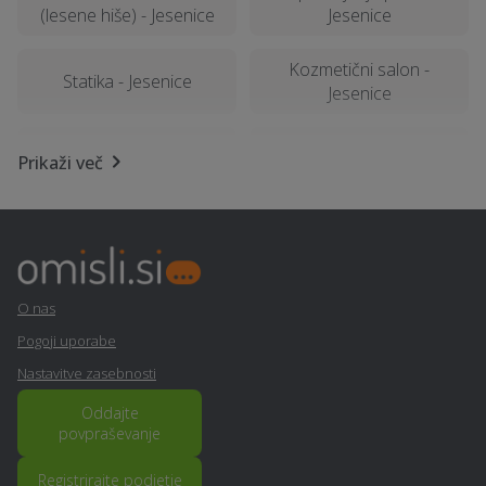
(lesene hiše) - Jesenice
Jesenice
Kozmetični salon -
Statika - Jesenice
Jesenice
Razrez cistern in čiščenje
Polepitev vozila - Jesenice
Prikaži več
- Jesenice
Lesena terasa, WPC
Geomehanika - Jesenice
terase - Jesenice
Sanacija balkonov in teras
O nas
Najem tiskalnika - Jesenice
- Jesenice
Pogoji uporabe
Nastavitve zasebnosti
Montaža in servis klime -
PR / odnosi z javnostmi -
Jesenice
Jesenice
Oddajte
povpraševanje
Prevoz vozil - Jesenice
Elektro meritve - Jesenice
Registrirajte podjetje