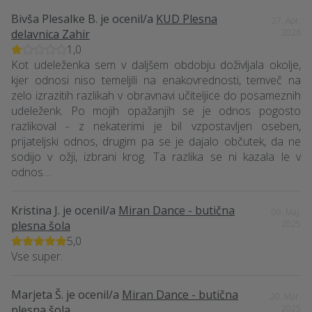
Bivša Plesalke B.
je ocenil/a
KUD Plesna
27. Apr.
delavnica Zahir
2026
1,0
Kot udeleženka sem v daljšem obdobju doživljala okolje,
kjer odnosi niso temeljili na enakovrednosti, temveč na
zelo izrazitih razlikah v obravnavi učiteljice do posameznih
udeleženk. Po mojih opažanjih se je odnos pogosto
razlikoval - z nekaterimi je bil vzpostavljen oseben,
prijateljski odnos, drugim pa se je dajalo občutek, da ne
sodijo v ožji, izbrani krog. Ta razlika se ni kazala le v
odnos…
Kristina J.
je ocenil/a
Miran Dance - butična
09. Maj.
plesna šola
2025
5,0
Vse super.
Marjeta Š.
je ocenil/a
Miran Dance - butična
20. Mar.
plesna šola
2025