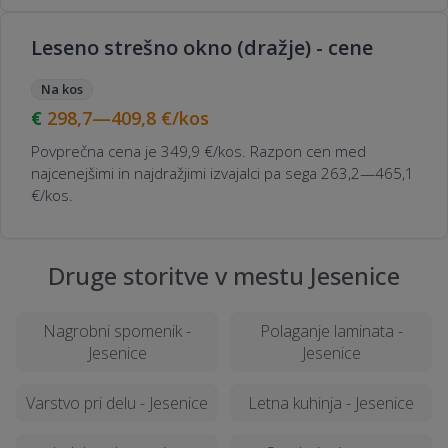
Leseno strešno okno (dražje) - cene
Na kos
298,7—409,8
€/kos
Povprečna cena je 349,9 €/kos. Razpon cen med
najcenejšimi in najdražjimi izvajalci pa sega 263,2—465,1
€/kos.
Druge storitve v mestu Jesenice
Nagrobni spomenik -
Polaganje laminata -
Jesenice
Jesenice
Varstvo pri delu - Jesenice
Letna kuhinja - Jesenice