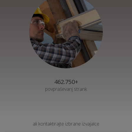
462.750+
povpraševanj strank
ali kontaktirajte izbrane izvajalce