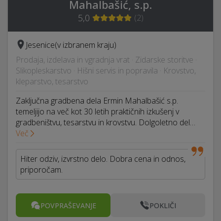
Mahalbašić, s.p.
5,0
(
2
)
Jesenice
(v izbranem kraju)
Prodaja, izdelava in vgradnja vrat · Zidarske storitve ·
Slikopleskarstvo · Hišni servis in popravila · Krovstvo,
kleparstvo, tesarstvo
Zaključna gradbena dela Ermin Mahalbašić s.p.
temeljijo na več kot 30 letih praktičnih izkušenj v
gradbeništvu, tesarstvu in krovstvu. Dolgoletno del…
Več
Hiter odziv, izvrstno delo. Dobra cena in odnos,
priporočam.
POVPRAŠEVANJE
POKLIČI