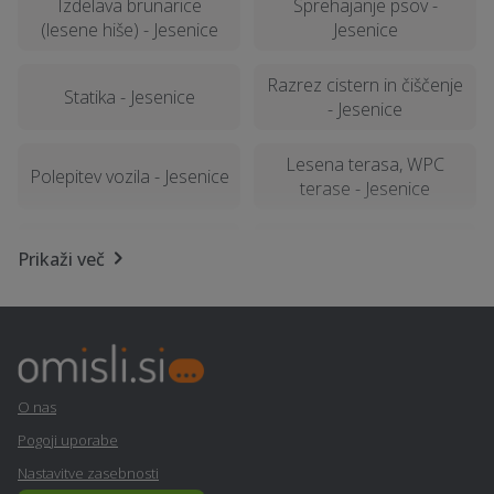
Izdelava brunarice
Sprehajanje psov -
(lesene hiše) - Jesenice
Jesenice
Razrez cistern in čiščenje
Statika - Jesenice
- Jesenice
Lesena terasa, WPC
Polepitev vozila - Jesenice
terase - Jesenice
Geomehanika - Jesenice
Najem tiskalnika - Jesenice
Prikaži več
Sanacija balkonov in teras
Računalništvo in IT
- Jesenice
storitve - Jesenice
Montaža in servis klime -
Šiviljstvo, krojaštvo in
Jesenice
vezenje - Jesenice
O nas
Pogoji uporabe
Ograje - Jesenice
Prevoz vozil - Jesenice
Nastavitve zasebnosti