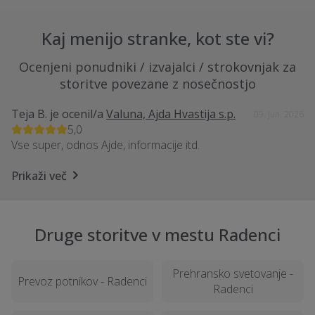
Kaj menijo stranke, kot ste vi?
Ocenjeni ponudniki / izvajalci / strokovnjak za
storitve povezane z nosečnostjo
Teja B.
je ocenil/a
Valuna, Ajda Hvastija s.p.
09. Jun. 2026
5,0
Vse super, odnos Ajde, informacije itd.
Prikaži več
Druge storitve v mestu Radenci
Prehransko svetovanje -
Prevoz potnikov - Radenci
Radenci