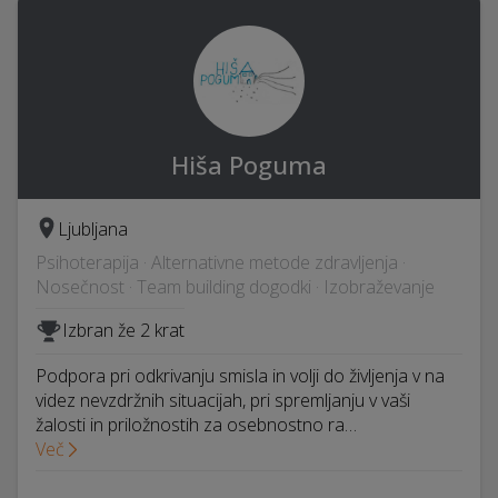
Hiša Poguma
Ljubljana
Psihoterapija · Alternativne metode zdravljenja ·
Nosečnost · Team building dogodki · Izobraževanje
Izbran že 2 krat
Podpora pri odkrivanju smisla in volji do življenja v na
videz nevzdržnih situacijah, pri spremljanju v vaši
žalosti in priložnostih za osebnostno ra…
Več