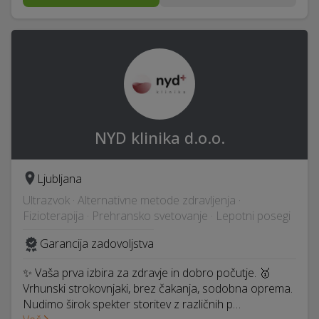
NYD klinika d.o.o.
Ljubljana
Ultrazvok · Alternativne metode zdravljenja ·
Fizioterapija · Prehransko svetovanje · Lepotni posegi
Garancija zadovoljstva
✨ Vaša prva izbira za zdravje in dobro počutje. 🥇
Vrhunski strokovnjaki, brez čakanja, sodobna oprema.
Nudimo širok spekter storitev z različnih p…