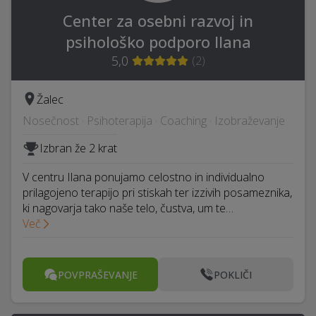
Center za osebni razvoj in
psihološko podporo Ilana
5,0
(
2
)
Žalec
Nosečnost · Psihoterapija · Coaching · Izobraževanje
Izbran že 2 krat
V centru Ilana ponujamo celostno in individualno
prilagojeno terapijo pri stiskah ter izzivih posameznika,
ki nagovarja tako naše telo, čustva, um te…
Več
POVPRAŠEVANJE
POKLIČI