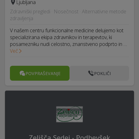
Ljubljana
Zdravniški pregledi · Nosečnost · Alternativne metode
zdravljenja
V našem centru funkcionalne medicine delujemo kot
specializirana ekipa zdravnikov in terapevtov, ki
posamezniku nudi celostno, znanstveno podprto in …
Več
POVPRAŠEVANJE
POKLIČI
Zelišča Sedej - Podbevšek