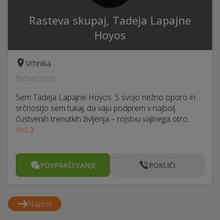
Rasteva skupaj, Tadeja Lapajne
Hoyos
Vrhnika
Nosečnost
Sem Tadeja Lapajne Hoyos. S svojo nežno oporo in
srčnostjo sem tukaj, da vaju podprem v najbolj
čustvenih trenutkih življenja – rojstvu vajinega otro…
Več
POVPRAŠEVANJE
POKLIČI
Naprej