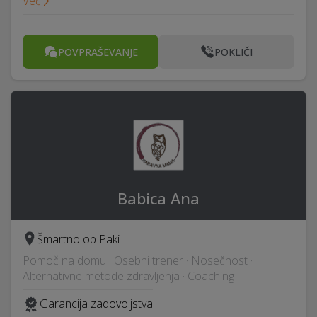
Več
POVPRAŠEVANJE
POKLIČI
Babica Ana
Šmartno ob Paki
Pomoč na domu · Osebni trener · Nosečnost ·
Alternativne metode zdravljenja · Coaching
Garancija zadovoljstva