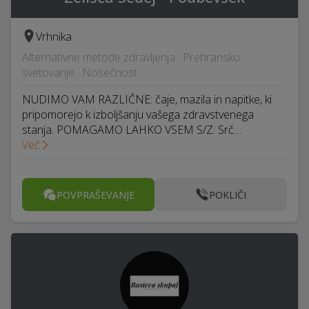
Vrhnika
Alternativne metode zdravljenja · Prehransko
svetovanje · Nosečnost
NUDIMO VAM RAZLIČNE: čaje, mazila in napitke, ki
pripomorejo k izboljšanju vašega zdravstvenega
stanja. POMAGAMO LAHKO VSEM S/Z: Srč…
Več
POVPRAŠEVANJE
POKLIČI