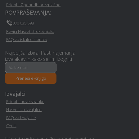
Pridobi 7 ponudb brezplačno
Erotična masaža -
POVPRAŠEVANJA:
Wellness - Radenci
Radenci
030 635 598
Revija Nasvet strokovnjaka
Polaganje laminata -
Deratizacija, dezinsekcija
Radenci
in dezinfekcija - Radenci
FAQ za iskalce storitev
Najboljša izbira: Pasti najemanja
Izdelava brunarice
Polaganje vinila - Radenci
izvajalcev in kako se jim izogniti
(lesene hiše) - Radenci
Prevoz pokojnikov -
Prenesi e-knjigo
Izolacija - Radenci
Radenci
Izvajalci
Nepremičninsko
Nezgodno zavarovanje -
Pridobi nove stranke
zavarovanje - Radenci
Radenci
Nasveti za izvajalce
FAQ za izvajalce
Založba - Radenci
Parketarstvo - Radenci
Cenik
Stenske obloge - Radenci
Hidroizolacija - Radenci
Hitro do več strank: Preverjeni recepti za