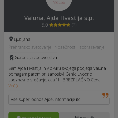
Valuna, Ajda Hvastija s.p.
5,0
(
2
)
Ljubljana
Prehransko svetovanje · Nosečnost · Izobraževanje
Garancija zadovoljstva
Sem Ajda Hvastija in v okviru svojega podjetja Valuna
pomagam parom pri zanositvi. Cenik: Uvodno
spoznavno srečanje, cca 1h: BREZPLAČNO Cena …
Več
Vse super, odnos Ajde, informacije itd.