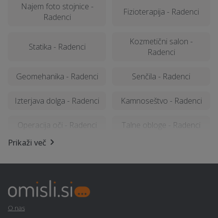
Najem foto stojnice -
Fizioterapija - Radenci
Radenci
Kozmetični salon -
Statika - Radenci
Radenci
Geomehanika - Radenci
Senčila - Radenci
Izterjava dolga - Radenci
Kamnoseštvo - Radenci
Operacija oči - Radenci
Talne obloge - Radenci
Prikaži več
Prodaja avtodelov -
Prevoz vozil - Radenci
Radenci
Izgradnja sončne
Montaža knaufa - Radenci
elektrarne - Radenci
O nas