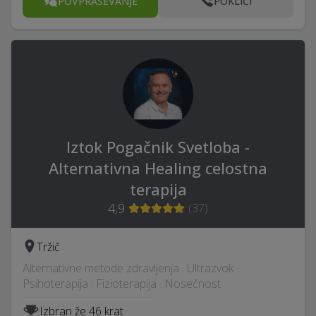
POVPRAŠEVANJE
POKLIČI
Iztok Pogačnik Svetloba -
Alternativna Healing celostna
terapija
4,9
(
37
)
Tržič
Alternativne metode zdravljenja · Ultrazvok ·
Psihoterapija · Fizioterapija · Nosečnost
Izbran že 46 krat