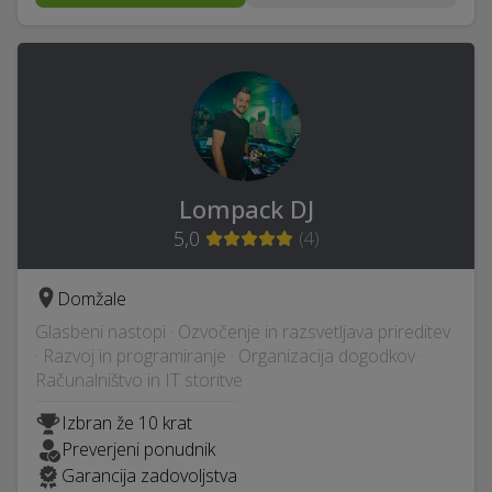
Lompack DJ
5,0
(
4
)
Domžale
Glasbeni nastopi · Ozvočenje in razsvetljava prireditev
· Razvoj in programiranje · Organizacija dogodkov ·
Računalništvo in IT storitve
Izbran že 10 krat
Preverjeni ponudnik
Garancija zadovoljstva