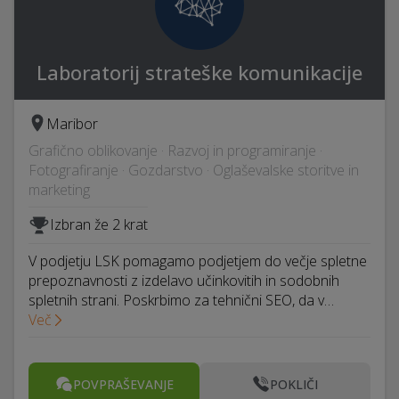
Laboratorij strateške komunikacije
Maribor
Grafično oblikovanje · Razvoj in programiranje ·
Fotografiranje · Gozdarstvo · Oglaševalske storitve in
marketing
Izbran že 2 krat
V podjetju LSK pomagamo podjetjem do večje spletne
prepoznavnosti z izdelavo učinkovitih in sodobnih
spletnih strani. Poskrbimo za tehnični SEO, da v…
Več
POVPRAŠEVANJE
POKLIČI