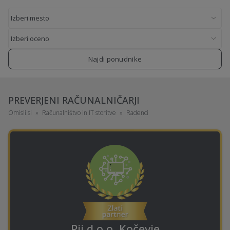
Najdi ponudnike
PREVERJENI RAČUNALNIČARJI
Omisli.si
Računalništvo in IT storitve
Radenci
Pii d.o.o. Kočevje