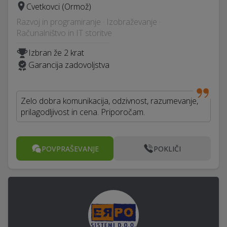
Cvetkovci (Ormož)
Razvoj in programiranje · Izobraževanje ·
Računalništvo in IT storitve
Izbran že 2 krat
Garancija zadovoljstva
Zelo dobra komunikacija, odzivnost, razumevanje,
prilagodljivost in cena. Priporočam.
POVPRAŠEVANJE
POKLIČI