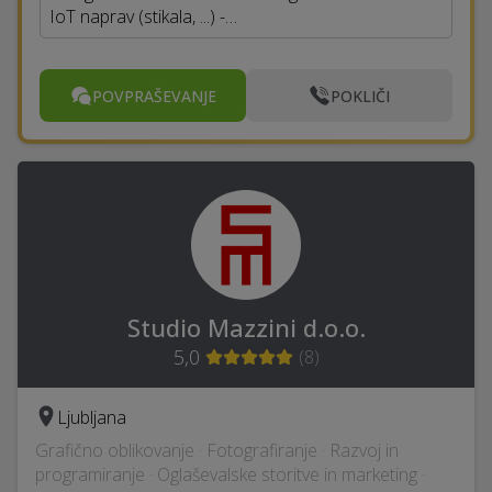
IoT naprav (stikala, ...) -…
POVPRAŠEVANJE
POKLIČI
Studio Mazzini d.o.o.
5,0
(
8
)
Ljubljana
Grafično oblikovanje · Fotografiranje · Razvoj in
programiranje · Oglaševalske storitve in marketing ·