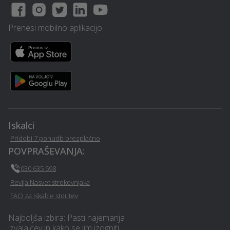
Deratizacija, dezinsekcija
Izdelava brunarice
in dezinfekcija - Radenci
(lesene hiše) - Radenci
Prenesi mobilno aplikacijo
Prevoz pokojnikov -
Nepremičninsko
Radenci
zavarovanje - Radenci
Nezgodno zavarovanje -
Založba - Radenci
Radenci
Parketarstvo - Radenci
Stenske obloge - Radenci
Iskalci
Pridobi 7 ponudb brezplačno
Interier / notranje
POVPRAŠEVANJA:
Samoobramba - Radenci
oblikovanje - Radenci
030 635 598
Revija Nasvet strokovnjaka
Prstani / zlatarstvo -
Nepremičninska agencija -
Radenci
Radenci
FAQ za iskalce storitev
Najboljša izbira: Pasti najemanja
Hišni servis in popravila -
Polaganje ploščic -
izvajalcev in kako se jim izogniti