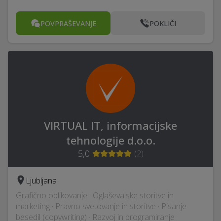
POVPRAŠEVANJE
POKLIČI
VIRTUAL IT, informacijske
tehnologije d.o.o.
5,0
(
2
)
Ljubljana
Grafično oblikovanje · Oglaševalske storitve in
marketing · Pravno svetovanje in storitve · Pisanje
besedil (copywriting) · Razvoj in programiranje