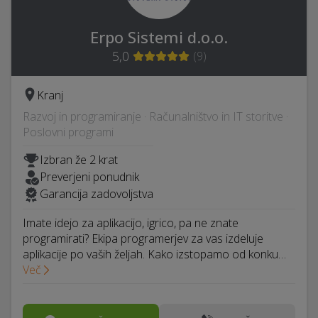
Erpo Sistemi d.o.o.
5,0
(
9
)
Kranj
Razvoj in programiranje · Računalništvo in IT storitve ·
Poslovni programi
Izbran že 2 krat
Preverjeni ponudnik
Garancija zadovoljstva
Imate idejo za aplikacijo, igrico, pa ne znate
programirati? Ekipa programerjev za vas izdeluje
aplikacije po vaših željah. Kako izstopamo od konku…
Več