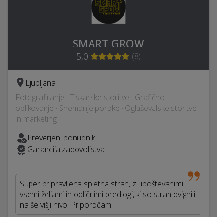
SMART GROW
5,0
(
8
)
Ljubljana
Fotografiranje · Tiskarske storitve · Grafično
oblikovanje · Snemanje poroke · Oglaševalske storitve
in marketing
Preverjeni ponudnik
Garancija zadovoljstva
Super pripravljena spletna stran, z upoštevanimi
vsemi željami in odličnimi predlogi, ki so stran dvignili
na še višji nivo. Priporočam…