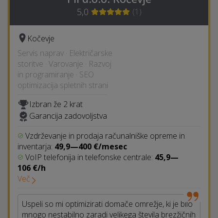
5,0
(
1
)
Kočevje
Servis naprav · Električarske
storitve · Varovanje · Razvoj
in programiranje · SEO
optimizacija spletnih strani
Izbran že 2 krat
Garancija zadovoljstva
Vzdrževanje in prodaja računalniške opreme in
inventarja:
49,9—400 €/mesec
VoIP telefonija in telefonske centrale:
45,9—
106 €/h
Več
Uspeli so mi optimizirati domače omrežje, ki je bilo
mnogo nestabilno zaradi velikega števila brezžičnih