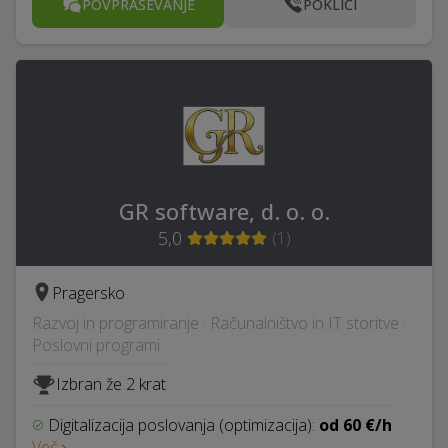
POVPRAŠEVANJE
POKLIČI
GR software, d. o. o.
5,0
(
1
)
Pragersko
Razvoj in programiranje · Računalništvo in IT storitve ·
Poslovni programi
Izbran že 2 krat
Digitalizacija poslovanja (optimizacija):
od 60 €/h
Več