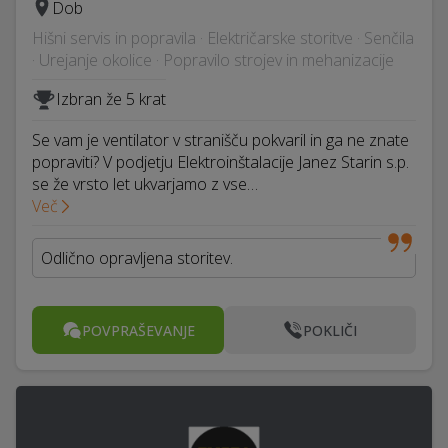
Dob
Hišni servis in popravila · Električarske storitve · Senčila
· Urejanje okolice · Popravilo strojev in mehanizacije
Izbran že 5 krat
Se vam je ventilator v stranišču pokvaril in ga ne znate
popraviti? V podjetju Elektroinštalacije Janez Starin s.p.
se že vrsto let ukvarjamo z vse…
Več
Odlično opravljena storitev.
POVPRAŠEVANJE
POKLIČI