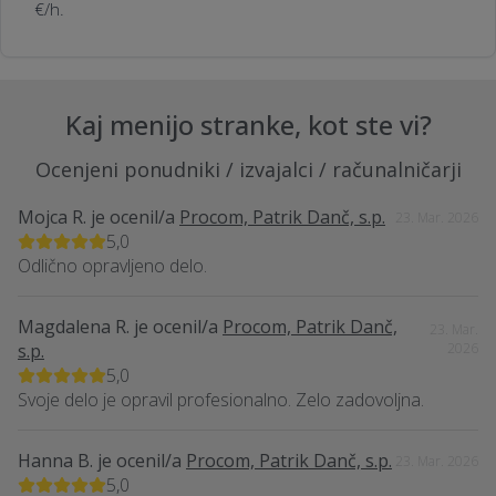
€/h.
Kaj menijo stranke, kot ste vi?
Ocenjeni ponudniki / izvajalci / računalničarji
Mojca R.
je ocenil/a
Procom, Patrik Danč, s.p.
23. Mar. 2026
5,0
Odlično opravljeno delo.
Magdalena R.
je ocenil/a
Procom, Patrik Danč,
23. Mar.
s.p.
2026
5,0
Svoje delo je opravil profesionalno. Zelo zadovoljna.
Hanna B.
je ocenil/a
Procom, Patrik Danč, s.p.
23. Mar. 2026
5,0