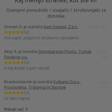
Ocenjeni ponudniki / izvajalci / strokovnjaki za
dimnike
Domen O.
je ocenil/a
Kam Sistemi, Z.b.o.
18. Apr. 2026
5,0
Vse super, prijazni in strokovno opravljeno
Alojz A.
je ocenil/a
Dimnikarstvo Pončo, Tomaž
25. Mar.
Ponikvar s.p.
2026
5,0
ni kaj dodati super naredil
Brankooberski
je ocenil/a
Vulkano D.o.o.,
13. Nov.
Proizvodnja, Trgovina In Storitve
2022
5,0
Le tako naprej
Prikaži več