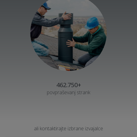
462.750+
povpraševanj strank
ali kontaktirajte izbrane izvajalce