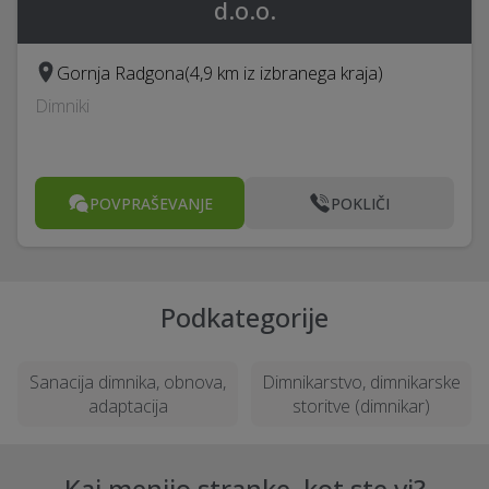
d.o.o.
Gornja Radgona
(4,9 km iz izbranega kraja)
Dimniki
POVPRAŠEVANJE
POKLIČI
Podkategorije
Sanacija dimnika, obnova,
Dimnikarstvo, dimnikarske
adaptacija
storitve (dimnikar)
Kaj menijo stranke, kot ste vi?