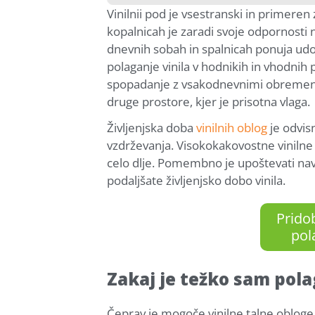
Vinilnii pod je vsestranski in primeren
kopalnicah je zaradi svoje odpornosti n
dnevnih sobah in spalnicah ponuja udo
polaganje vinila v hodnikih in vhodnih 
spopadanje z vsakodnevnimi obremenitv
druge prostore, kjer je prisotna vlaga.
Življenjska doba
vinilnih oblog
je odvis
vzdrževanja. Visokokakovostne vinilne 
celo dlje. Pomembno je upoštevati navo
podaljšate življenjsko dobo vinila.
Prido
pol
Zakaj je težko sam polag
Čeprav je mogoče vinilne talne obloge po