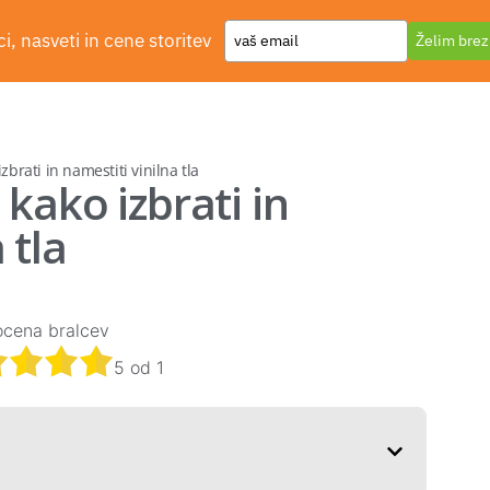
Type
i, nasveti in cene storitev
Želim brez
Dodajte svoje
your
email
izbrati in namestiti vinilna tla
 kako izbrati in
 tla
ocena bralcev
5
od
1