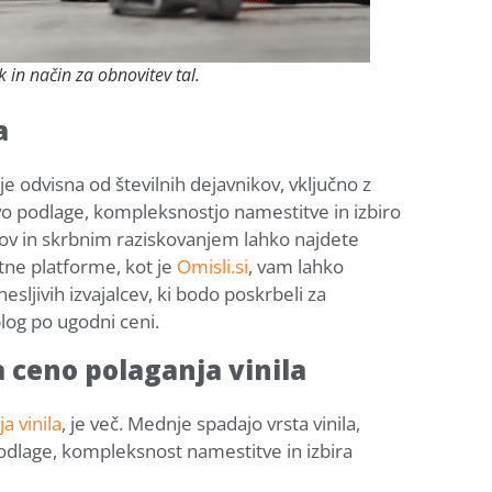
 in način za obnovitev tal.
a
je odvisna od številnih dejavnikov, vključno z
avo podlage, kompleksnostjo namestitve in izbiro
kov in skrbnim raziskovanjem lahko najdete
tne platforme, kot je
Omisli.si
, vam lahko
esljivih izvajalcev, ki bodo poskrbeli za
blog po ugodni ceni.
a ceno polaganja vinila
a vinila
, je več. Mednje spadajo vrsta vinila,
podlage, kompleksnost namestitve in izbira