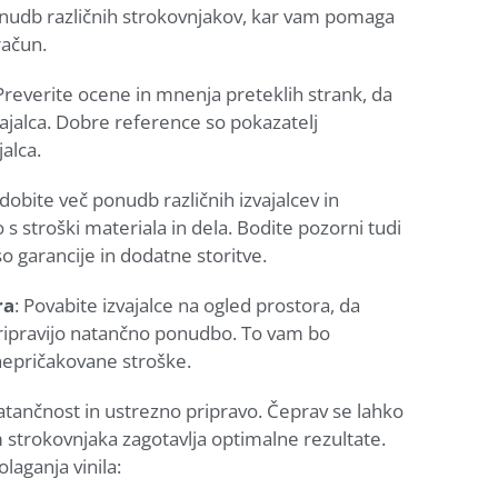
nudb različnih strokovnjakov, kar vam pomaga
račun.
 Preverite ocene in mnenja preteklih strank, da
vajalca. Dobre reference so pokazatelj
alca.
idobite več ponudb različnih izvajalcev in
 s stroški materiala in dela. Bodite pozorni tudi
 garancije in dodatne storitve.
ra
: Povabite izvajalce na ogled prostora, da
pripravijo natančno ponudbo. To vam bo
epričakovane stroške.
natančnost in ustrezno pripravo. Čeprav se lahko
 strokovnjaka zagotavlja optimalne rezultate.
aganja vinila: