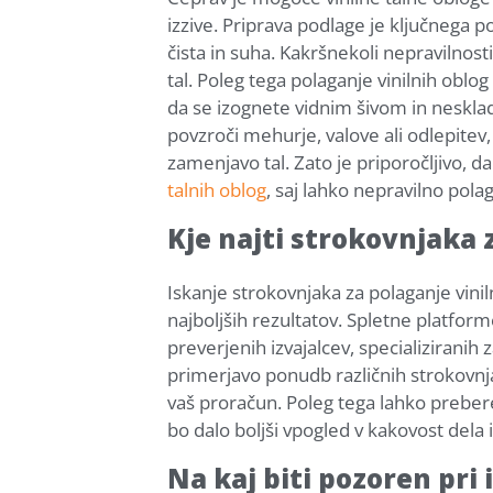
izzive. Priprava podlage je ključnega
čista in suha. Kakršnekoli nepravilnosti
tal. Poleg tega polaganje vinilnih obl
da se izognete vidnim šivom in neskla
povzroči mehurje, valove ali odlepitev,
zamenjavo tal. Zato je priporočljivo, d
talnih oblog
, saj lahko nepravilno pola
Kje najti strokovnjaka 
Iskanje strokovnjaka za polaganje vini
najboljših rezultatov. Spletne platforme
preverjenih izvajalcev, specializiranih
primerjavo ponudb različnih strokovnja
vaš proračun. Poleg tega lahko preber
bo dalo boljši vpogled v kakovost dela i
Na kaj biti pozoren pri i