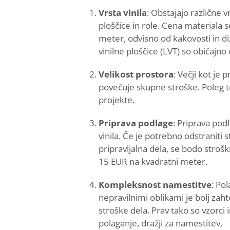
Vrsta vinila
: Obstajajo različne 
ploščice in role. Cena materiala 
meter, odvisno od kakovosti in di
vinilne ploščice (LVT) so običajno 
Velikost prostora
: Večji kot je 
povečuje skupne stroške. Poleg te
projekte.
Priprava podlage
: Priprava po
vinila. Če je potrebno odstraniti 
pripravljalna dela, se bodo stroš
15 EUR na kvadratni meter.
Kompleksnost namestitve
: Pol
nepravilnimi oblikami je bolj zah
stroške dela. Prav tako so vzorci 
polaganje, dražji za namestitev.