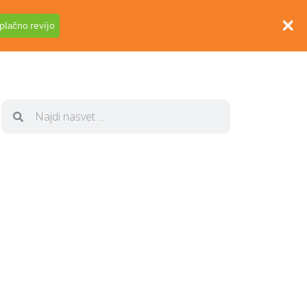
plačno revijo
 podjetje
030 635 598