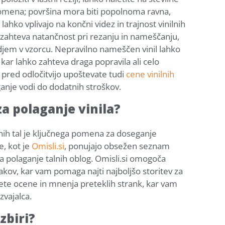
 pomena; površina mora biti popolnoma ravna,
 lahko vplivajo na končni videz in trajnost vinilnih
og zahteva natančnost pri rezanju in nameščanju,
djem v vzorcu. Nepravilno nameščen vinil lahko
 kar lahko zahteva draga popravila ali celo
a pred odločitvijo upoštevate tudi
cene vinilnih
ganje vodi do dodatnih stroškov.
za polaganje vinila?
lnih tal je ključnega pomena za doseganje
, kot je
Omisli.si
, ponujajo obsežen seznam
 za polaganje talnih oblog. Omisli.si omogoča
kov, kar vam pomaga najti najboljšo storitev za
ete ocene in mnenja preteklih strank, kar vam
zvajalca.
zbiri?