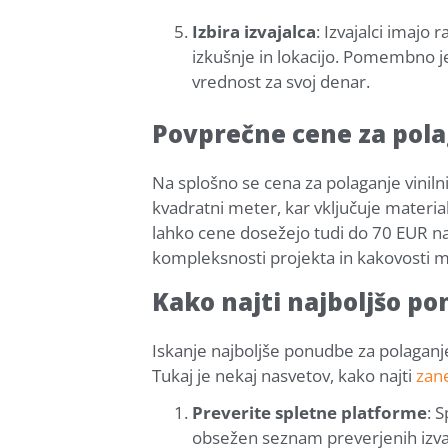
Izbira izvajalca
: Izvajalci imajo
izkušnje in lokacijo. Pomembno j
vrednost za svoj denar.
Povprečne cene za pola
Na splošno se cena za polaganje viniln
kvadratni meter, kar vključuje material
lahko cene dosežejo tudi do 70 EUR na
kompleksnosti projekta in kakovosti m
Kako najti najboljšo p
Iskanje najboljše ponudbe za polaganje
Tukaj je nekaj nasvetov, kako najti
zane
Preverite spletne platforme
: 
obsežen seznam preverjenih izvaja