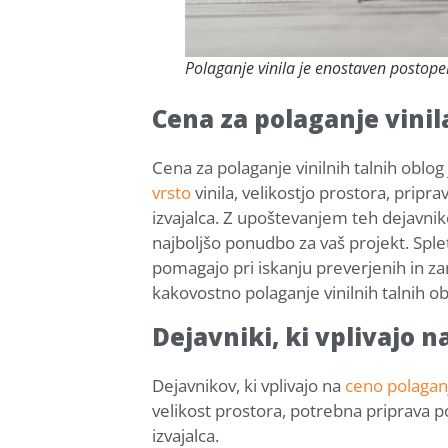
Polaganje vinila je enostaven postopek
Cena za polaganje vinil
Cena za polaganje vinilnih talnih oblog 
vrsto
vinila
, velikostjo prostora, pripr
izvajalca. Z upoštevanjem teh dejavni
najboljšo ponudbo za vaš projekt. Sple
pomagajo pri iskanju preverjenih in zan
kakovostno polaganje vinilnih talnih o
Dejavniki, ki vplivajo n
Dejavnikov, ki vplivajo na
ceno polaganj
velikost prostora, potrebna priprava 
izvajalca.