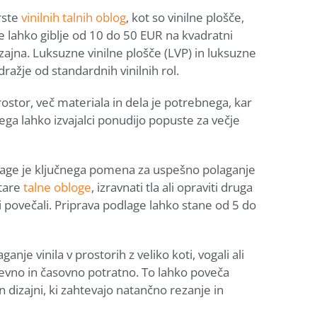
vrste
vinilnih talnih oblog
, kot so vinilne plošče,
se lahko giblje od 10 do 50 EUR na kvadratni
zajna. Luksuzne vinilne plošče (LVP) in luksuzne
dražje od standardnih vinilnih rol.
prostor, več materiala in dela je potrebnega, kar
ga lahko izvajalci ponudijo popuste za večje
dlage je ključnega pomena za uspešno polaganje
stare
talne obloge
, izravnati tla ali opraviti druga
ki povečali. Priprava podlage lahko stane od 5 do
aganje vinila v prostorih z veliko koti, vogali ali
tevno in časovno potratno. To lahko poveča
in dizajni, ki zahtevajo natančno rezanje in