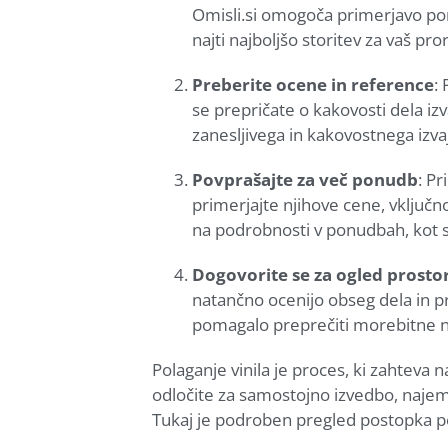
Omisli.si omogoča primerjavo po
najti najboljšo storitev za vaš pro
Preberite ocene in reference
:
se prepričate o kakovosti dela iz
zanesljivega in kakovostnega izvaj
Povprašajte za več ponudb
: Pr
primerjajte njihove cene, vključno
na podrobnosti v ponudbah, kot so
Dogovorite se za ogled prosto
natančno ocenijo obseg dela in 
pomagalo preprečiti morebitne n
Polaganje vinila je proces, ki zahteva 
odločite za samostojno izvedbo, najem
Tukaj je podroben pregled postopka pol