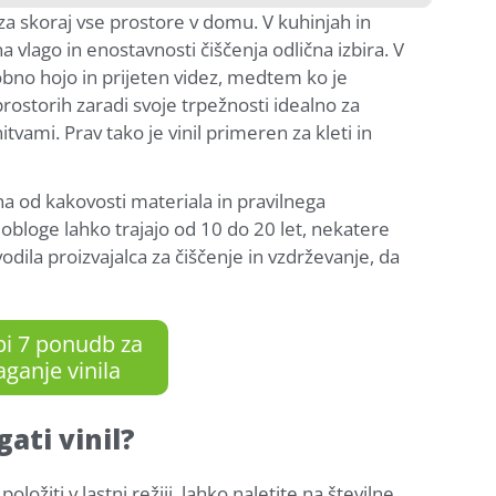
 za skoraj vse prostore v domu. V kuhinjah in
a vlago in enostavnosti čiščenja odlična izbira. V
bno hojo in prijeten videz, medtem ko je
prostorih zaradi svoje trpežnosti idealno za
ami. Prav tako je vinil primeren za kleti in
na od kakovosti materiala in pravilnega
obloge lahko trajajo od 10 do 20 let, nekatere
dila proizvajalca za čiščenje in vzdrževanje, da
bi 7 ponudb za
aganje vinila
ati vinil?
ložiti v lastni režiji, lahko naletite na številne