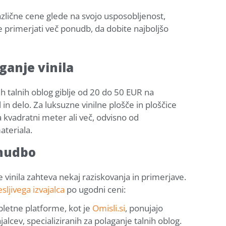
 različne cene glede na svojo usposobljenost,
e primerjati več ponudb, da dobite najboljšo
ganje vinila
ih talnih oblog giblje od 20 do 50 EUR na
 in delo. Za luksuzne vinilne plošče in ploščice
 kvadratni meter ali več, odvisno od
ateriala.
onudbo
 vinila zahteva nekaj raziskovanja in primerjave.
sljivega izvajalca
po ugodni ceni:
Spletne platforme, kot je
Omisli.si
, ponujajo
lcev, specializiranih za polaganje talnih oblog.