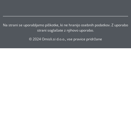
Na strani se uporabljamo piškotke, ki ne hranijo osebnih podatkov. Z uporabo
strani soglašate z njihovo uporabo.
© 2024 Omisli.si d.o.o., vse pravice pridržane