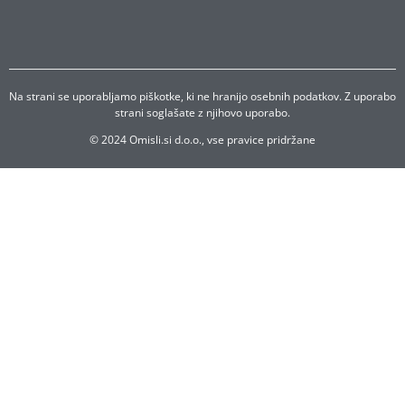
Na strani se uporabljamo piškotke, ki ne hranijo osebnih podatkov. Z uporabo
strani soglašate z njihovo uporabo.
© 2024 Omisli.si d.o.o., vse pravice pridržane