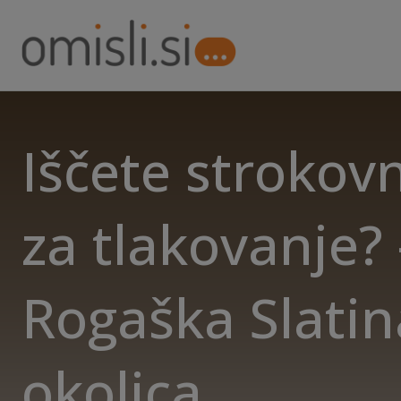
Iščete strokov
za tlakovanje? 
Rogaška Slatin
okolica