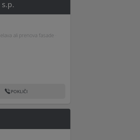
 s.p.
delava ali prenova fasade ·
POKLIČI