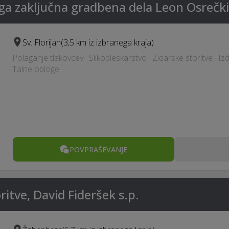
ga zaključna gradbena dela Leon Osrečki
Sv. Florijan
(3,5 km iz izbranega kraja)
Polaganje tlakovcev · Slikopleskarstvo · Zidarske storitve · Iz
Talne obloge
POVPRAŠEVANJE
tve, David Fideršek s.p.