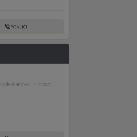
POKLIČI
ikopleskarstvo · Krovstvo,