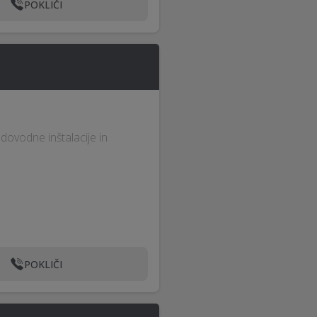
POKLIČI
odovodne inštalacije in
POKLIČI