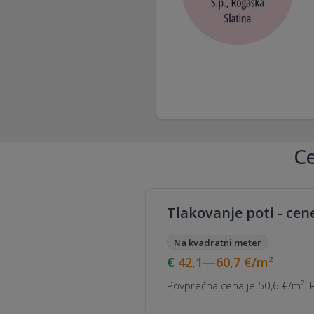
Ce
Tlakovanje poti - cen
Na kvadratni meter
42,1—60,7
€/m²
Povprečna cena je 50,6 €/m². R