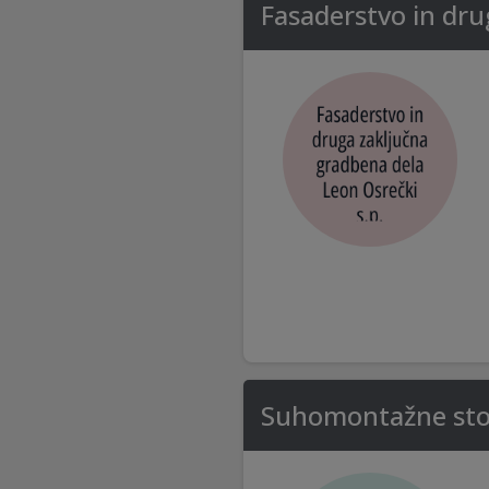
Fasaderstvo in dru
Suhomontažne stori