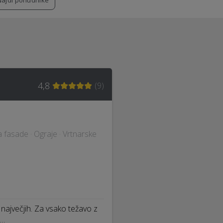
Najdi ponudnike
4,8
(
9
)
a fasade · Ograje · Vrtnarske
 največjih. Za vsako težavo z
 …