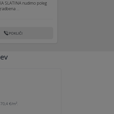
KA SLATINA nudimo poleg
a gradbena …
POKLIČI
cev
—70,4 €/m².