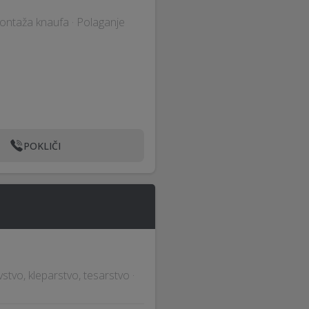
Montaža knaufa · Polaganje
POKLIČI
vstvo, kleparstvo, tesarstvo ·