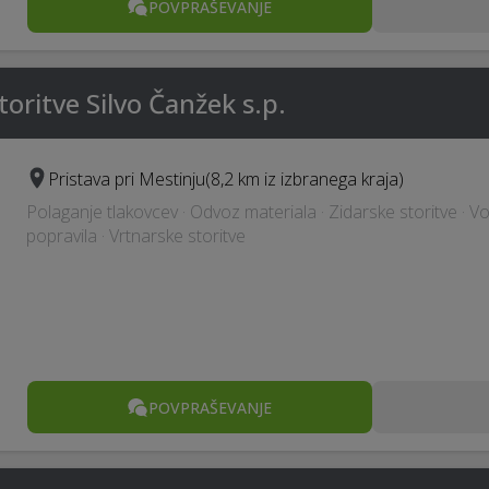
POVPRAŠEVANJE
oritve Silvo Čanžek s.p.
Pristava pri Mestinju
(8,2 km iz izbranega kraja)
Polaganje tlakovcev · Odvoz materiala · Zidarske storitve · V
popravila · Vrtnarske storitve
POVPRAŠEVANJE