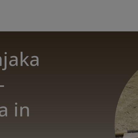
njaka
-
a in