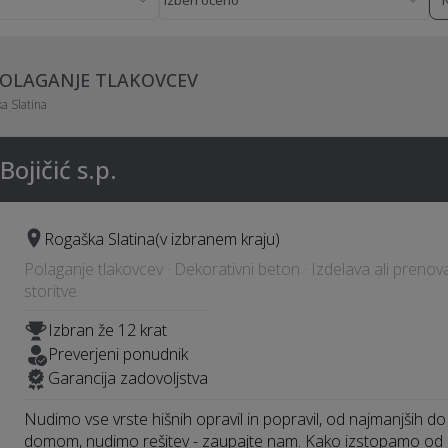
 POLAGANJE TLAKOVCEV
a Slatina
Bojičić s.p.
Rogaška Slatina
(v izbranem kraju)
Polaganje tlakovcev · Dekorativni beton · Izdelava ali prenov
storitve
Izbran že 12 krat
Preverjeni ponudnik
Garancija zadovoljstva
Nudimo vse vrste hišnih opravil in popravil, od najmanjših do
domom, nudimo rešitev - zaupajte nam. Kako izstopamo od