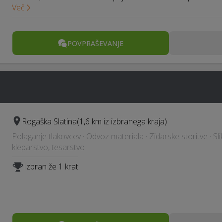
Več
POVPRAŠEVANJE
Rogaška Slatina
(1,6 km iz izbranega kraja)
Polaganje tlakovcev · Odvoz materiala · Zidarske storitve · Sl
kleparstvo, tesarstvo
Izbran že 1 krat