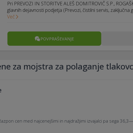
Pri PREVOZI IN STORITVE ALEŠ DOMITROVIČ S.P., ROGAŠ
glavnih dejavnosti podjetja (Prevozi, čistilni servis, zaključn
Več
POVPRAŠEVANJE
ne za mojstra za polaganje tlakov
e
azpon cen med najcenejšimi in najdražjimi izvajalci pa sega 36,3