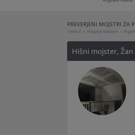
PREVERJENI MOJSTRI ZA
Omisli.si
Polaganje tlakovcev
Rogašk
Hišni mojster, Žan 