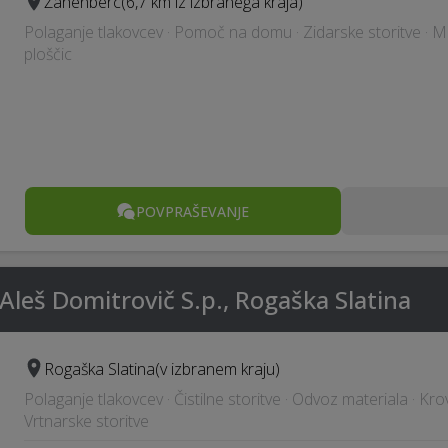
Žahenberc
(6,7 km iz izbranega kraja)
Polaganje tlakovcev · Pomoč na domu · Zidarske storitve · 
ploščic
POVPRAŠEVANJE
 Aleš Domitrovič S.p., Rogaška Slatina
Rogaška Slatina
(v izbranem kraju)
Polaganje tlakovcev · Čistilne storitve · Odvoz materiala · Kro
Vrtnarske storitve