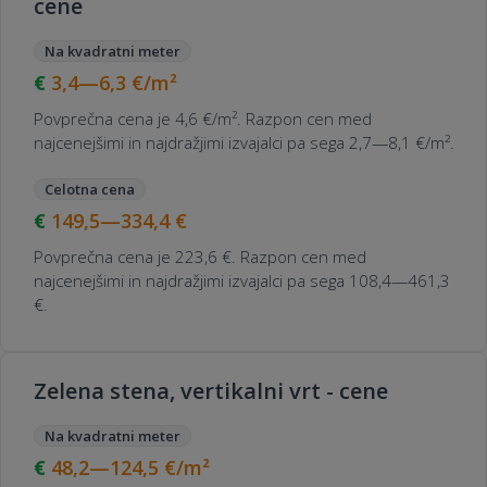
cene
Na kvadratni meter
3,4—6,3
€/m²
Povprečna cena je 4,6 €/m². Razpon cen med
najcenejšimi in najdražjimi izvajalci pa sega 2,7—8,1 €/m².
Celotna cena
149,5—334,4
€
Povprečna cena je 223,6 €. Razpon cen med
najcenejšimi in najdražjimi izvajalci pa sega 108,4—461,3
€.
Zelena stena, vertikalni vrt - cene
Na kvadratni meter
48,2—124,5
€/m²