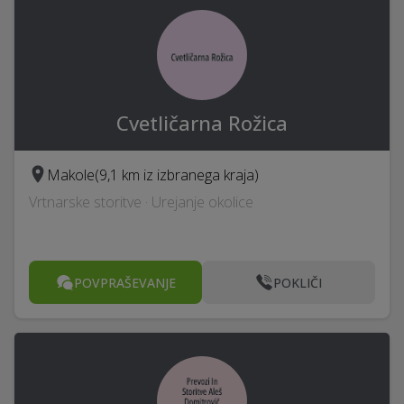
Cvetličarna Rožica
Makole
(9,1 km iz izbranega kraja)
Vrtnarske storitve · Urejanje okolice
POVPRAŠEVANJE
POKLIČI