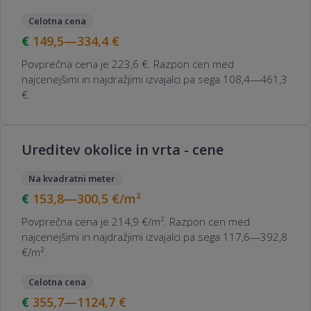
Celotna cena
149,5—334,4
€
Povprečna cena je 223,6 €. Razpon cen med
najcenejšimi in najdražjimi izvajalci pa sega 108,4—461,3
€.
Ureditev okolice in vrta - cene
Na kvadratni meter
153,8—300,5
€/m²
Povprečna cena je 214,9 €/m². Razpon cen med
najcenejšimi in najdražjimi izvajalci pa sega 117,6—392,8
€/m².
Celotna cena
355,7—1124,7
€