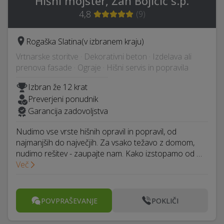
Hišni mojster, Žan Bojičić s.p.
4,8
(
9
)
Rogaška Slatina
(v izbranem kraju)
Vrtnarske storitve · Dekorativni beton · Izdelava ali
prenova fasade · Ograje · Hišni servis in popravila
Izbran že 12 krat
Preverjeni ponudnik
Garancija zadovoljstva
Nudimo vse vrste hišnih opravil in popravil, od
najmanjših do največjih. Za vsako težavo z domom,
nudimo rešitev - zaupajte nam. Kako izstopamo od …
Več
POVPRAŠEVANJE
POKLIČI