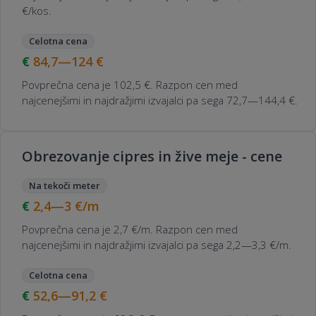
€/kos.
Celotna cena
84,7—124
€
Povprečna cena je 102,5 €. Razpon cen med
najcenejšimi in najdražjimi izvajalci pa sega 72,7—144,4 €.
Obrezovanje cipres in žive meje - cene
Na tekoči meter
2,4—3
€/m
Povprečna cena je 2,7 €/m. Razpon cen med
najcenejšimi in najdražjimi izvajalci pa sega 2,2—3,3 €/m.
Celotna cena
52,6—91,2
€