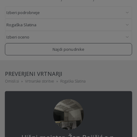
Najdi ponudnike
PREVERJENI VRTNARJI
Omisli.si
Vrtnarske storitve
Rogaška Slatina