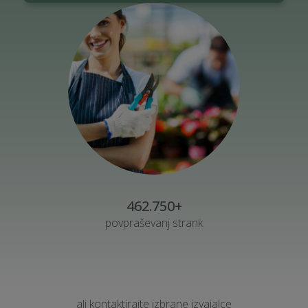
462.750+
povpraševanj strank
ali kontaktirajte izbrane izvajalce