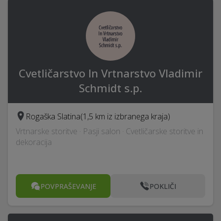
Cvetličarstvo In Vrtnarstvo Vladimir
Schmidt s.p.
Rogaška Slatina
(1,5 km iz izbranega kraja)
Vrtnarske storitve · Pasji salon · Cvetličarske storitve in
dekoracija
POVPRAŠEVANJE
POKLIČI