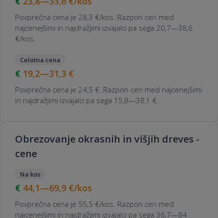
23,8—33,6
€/kos
Povprečna cena je 28,3 €/kos. Razpon cen med
najcenejšimi in najdražjimi izvajalci pa sega 20,7—38,6
€/kos.
Celotna cena
19,2—31,3
€
Povprečna cena je 24,5 €. Razpon cen med najcenejšimi
in najdražjimi izvajalci pa sega 15,8—38,1 €.
Obrezovanje okrasnih in višjih dreves -
cene
Na kos
44,1—69,9
€/kos
Povprečna cena je 55,5 €/kos. Razpon cen med
najcenejšimi in najdražjimi izvajalci pa sega 36,7—84