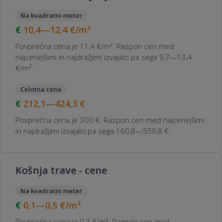
Na kvadratni meter
10,4—12,4
€/m²
Povprečna cena je 11,4 €/m². Razpon cen med
najcenejšimi in najdražjimi izvajalci pa sega 9,7—13,4
€/m².
Celotna cena
212,1—424,3
€
Povprečna cena je 300 €. Razpon cen med najcenejšimi
in najdražjimi izvajalci pa sega 160,8—559,8 €.
Košnja trave - cene
Na kvadratni meter
0,1—0,5
€/m²
Povprečna cena je 0,3 €/m². Razpon cen med