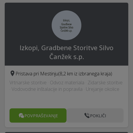
Izkopi, Gradbene Storitve Silvo
Čanžek s.p.
Pristava pri Mestinju
(8,2 km iz izbranega kraja)
Vrtnarske storitve · Odvoz materiala · Zidarske storitve
· Vodovodne inštalacije in popravila · Urejanje okolice
POVPRAŠEVANJE
POKLIČI