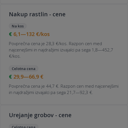
Nakup rastlin - cene
Na kos
6,1—132
€/kos
Povprečna cena je 28,3 €/kos. Razpon cen med
najcenejšimi in najdražjimi izvajalci pa sega 1,8—452,7
€/kos.
Celotna cena
29,9—66,9
€
Povprečna cena je 44,7 €. Razpon cen med najcenejšimi
in najdražjimi izvajalci pa sega 21,7—92,3 €.
Urejanje grobov - cene
Celotna cena