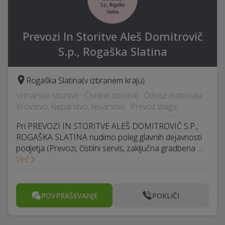
Prevozi In Storitve Aleš Domitrovič
S.p., Rogaška Slatina
Rogaška Slatina
(v izbranem kraju)
Vrtnarske storitve · Čistilne storitve · Odvoz materiala ·
Krovstvo, kleparstvo, tesarstvo · Prevoz blaga
Pri PREVOZI IN STORITVE ALEŠ DOMITROVIČ S.P.,
ROGAŠKA SLATINA nudimo poleg glavnih dejavnosti
podjetja (Prevozi, čistilni servis, zaključna gradbena …
Več
POVPRAŠEVANJE
POKLIČI