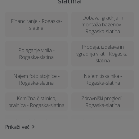
slatina
Dobava, gradnja in
Financiranje - Rogaska-
montaža bazenov -
slatina
Rogaska-slatina
Prodaja, izdelava in
Polaganje vinila -
vgradnja vrat - Rogaska-
Rogaska-slatina
slatina
Najem foto stojnice -
Najem tiskalnika -
Rogaska-slatina
Rogaska-slatina
Kemična čistilnica,
Zdravniški pregledi -
pralnica - Rogaska-slatina
Rogaska-slatina
Namakalni sistem -
Glasbeni nastopi -
Prikaži več
Rogaska-slatina
Rogaska-slatina