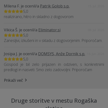
Milena F.
je ocenil/a
Patrik Golob s.p.
15. Jul. 2026
5,0
realizirano, hitro in skladno z dogovorom
Vikica Š.
je ocenil/a
Eliminator.si
08. Jul. 2026
5,0
Zanesljivi, izkušeni in v skladu z dogovorjenim. Priporočam.
Josipa J.
je ocenil/a
DOMSYS, Anže Dornik s.p.
16. Jun. 2026
5,0
Gospod je bil zelo prijazen in odziven, s konkretnimi
predlogi in nasveti. Smo zelo zadovoljni. Priporočam
Prikaži več
Druge storitve v mestu Rogaška