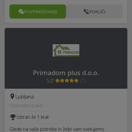
POVPRAŠEVANJE
POKLIČI
Primadom plus d.o.o.
5,0
(
1
)
Ljubljana
Optimalen paket
Izbran že 1 krat
Glede na vaše potrebe in želje vam svetujemo