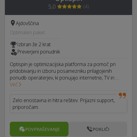
5,0
(
4
)
Ajdovščina
Optimalen paket
Izbran že 2 krat
Preverjeni ponudnik
Optispin je optimizacijska platforma za pomoč pri
pridobivanju in izboru posamezniku prilagojenih
ponudb operaterjev, ki ponujajo internetne, TV in …
Več
Zelo enostavna in hitra rešitev. Prijazni support,
priporočam.
POVPRAŠEVANJE
POKLIČI