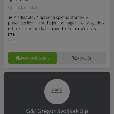
Optimalen paket
🎯 Predstavitev Napredna spletna storitev, ki
posameznikom in podjetjem pomaga hitro, pregledno
in brezplačno poiskati najugodnejšo naročnino za
inte…
Več
POVPRAŠEVANJE
POKLIČI
G&J Gregor Svoljšak S.p