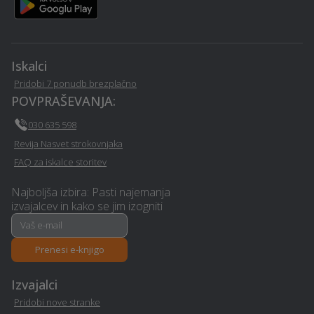
Stenske obloge - Starse
Starse
Kamnoseštvo - Starse
Sanacija vlage - Starse
Iskalci
Manikerstvo / pedikerstvo
Pridobi 7 ponudb brezplačno
Urejanje okolice - Starse
- Starse
POVPRAŠEVANJA:
030 635 598
Pravno svetovanje in
Wellness - Starse
Revija Nasvet strokovnjaka
storitve - Starse
FAQ za iskalce storitev
Avto storitve in oprema -
Klimatska naprava -
Najboljša izbira: Pasti najemanja
Starse
Starse
izvajalcev in kako se jim izogniti
Polaganje laminata -
Montaža knaufa - Starse
Starse
Prenesi e-knjigo
Sanacija balkonov in teras
Izvajalci
Polaganje vinila - Starse
- Starse
Pridobi nove stranke