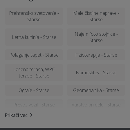
Prehransko svetovanje -
Male čistilne naprave -
Starse
Starse
Najem foto stojnice -
Letna kuhinja - Starse
Starse
Polaganje tapet - Starse
Fizioterapija - Starse
Lesena terasa, WPC
Namestitev - Starse
terase - Starse
Ograje - Starse
Geomehanika - Starse
Prevoz vozil - Starse
Varstvo pri delu - Starse
Prikaži več
Računalništvo in IT
Nagrobni spomenik -
storitve - Starse
Starse