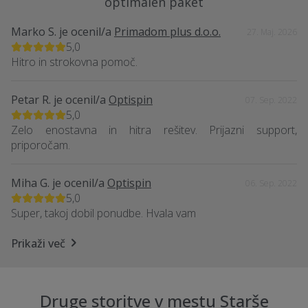
optimalen paket
Marko S.
je ocenil/a
Primadom plus d.o.o.
27. Maj. 2026
5,0
Hitro in strokovna pomoč.
Petar R.
je ocenil/a
Optispin
07. Sep. 2022
5,0
Zelo enostavna in hitra rešitev. Prijazni support,
priporočam.
Miha G.
je ocenil/a
Optispin
06. Sep. 2022
5,0
Super, takoj dobil ponudbe. Hvala vam
Prikaži več
Druge storitve v mestu Starše