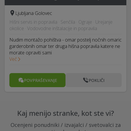
Ljubljana Golovec
Hišni servis in popravila · Senčila · Ograje · Urejanje
okolice · Vodovodne inštalacije in popravila
Nudim montažo pohištva - omar postelj nočnih omaric
garderobnih omar ter druga hišna popravila katere ne
morate opraviti sami
Več
POVPRAŠEVANJE
POKLIČI
Kaj menijo stranke, kot ste vi?
Ocenjeni ponudniki / izvajalci / svetovalci za