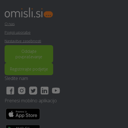
Vrtna lopa, hiška, uta -
Prodaja, izdelava in
Starse
vgradnja vrat - Starse
O nas
Virtualna in obogatena
Pogoji uporabe
Video produkcija - Starse
resničnost (VR - AR) -
Nastavitve zasebnosti
Starse
Oddajte
povpraševanje
Izgradnja in dobava
Servis naprav - Starse
solarnih sistemov /
Registrirajte podjetje
kolektorjev - Starse
Sledite nam
Nezgodno zavarovanje -
Snemanje poroke - Starse
Starse
Prenesi mobilno aplikacijo
Izvedba polnilnice za
Avtokozmetika - Starse
električna vozila - Starse
Prenova hiše na ključ -