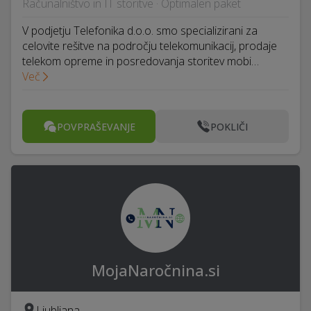
Računalništvo in IT storitve · Optimalen paket
V podjetju Telefonika d.o.o. smo specializirani za
celovite rešitve na področju telekomunikacij, prodaje
telekom opreme in posredovanja storitev mobi…
Več
POVPRAŠEVANJE
POKLIČI
MojaNaročnina.si
Ljubljana