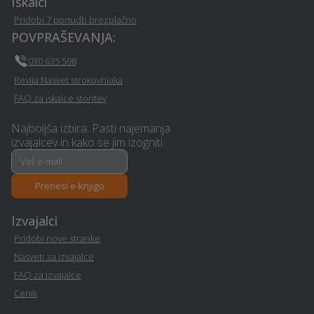
Nezgodno zavarovanje -
Izgradnja sončne
Iskalci
Starse
elektrarne - Starse
Pridobi 7 ponudb brezplačno
POVPRAŠEVANJA:
Prenova hiše na ključ -
Prenova mansarde na
030 635 598
Starse
ključ - Starse
Revija Nasvet strokovnjaka
FAQ za iskalce storitev
Izdelava in montaža
Kamnoseštvo - Starse
nadstreška - Starse
Najboljša izbira: Pasti najemanja
izvajalcev in kako se jim izogniti
E-učenje na daljavo -
Manikerstvo / pedikerstvo
Starse
- Starse
Prenesi e-knjigo
Pravno svetovanje in
Polaganje laminata -
storitve - Starse
Starse
Izvajalci
Pridobi nove stranke
Wellness - Starse
Polaganje vinila - Starse
Nasveti za izvajalce
FAQ za izvajalce
Avto storitve in oprema -
Cenik
Urejanje okolice - Starse
Starse