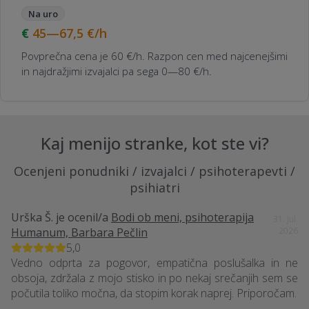
Na uro
45—67,5
€/h
Povprečna cena je 60 €/h. Razpon cen med najcenejšimi
in najdražjimi izvajalci pa sega 0—80 €/h.
Kaj menijo stranke, kot ste vi?
Ocenjeni ponudniki / izvajalci / psihoterapevti /
psihiatri
Urška Š.
je ocenil/a
Bodi ob meni, psihoterapija
31. Jul.
Humanum, Barbara Pečlin
2026
5,0
Vedno odprta za pogovor, empatična poslušalka in ne
obsoja, zdržala z mojo stisko in po nekaj srečanjih sem se
počutila toliko močna, da stopim korak naprej. Priporočam.