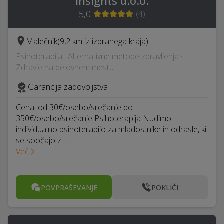
Insights d.o.o.
5,0
(
4
)
Malečnik
(9,2 km iz izbranega kraja)
Psihoterapija · Alternativne metode zdravljenja ·
Zdravje na delovnem mestu
Garancija zadovoljstva
Cena: od 30€/osebo/srečanje do
350€/osebo/srečanje Psihoterapija Nudimo
individualno psihoterapijo za mladostnike in odrasle, ki
se soočajo z: …
Več
POVPRAŠEVANJE
POKLIČI