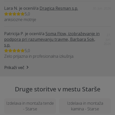
Lara N.
je ocenil/a
Dragica Resman s.p.
30. Jun. 2026
5,0
anksiozne motnje
Patricija P.
je ocenil/a
Soma Flow, izobraževanje in
27.
podpora pri razumevanju travme, Barbara Sok,
Jun.
2026
s.p.
5,0
Zelo prijazna in profesionalna izkušnja.
Prikaži več
Druge storitve v mestu Starše
Izdelava in montaža tende
Izdelava in montaža
- Starse
kamina - Starse