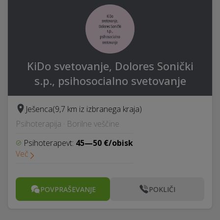
KiDo svetovanje, Dolores Sonički
s.p., psihosocialno svetovanje
Ješenca
(9,7 km iz izbranega kraja)
Psihoterapija · Borilne veščine
Psihoterapevt:
45—50 €/obisk
Več
POVPRAŠEVANJE
POKLIČI