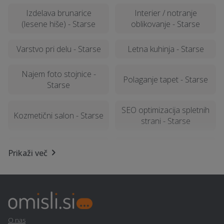
Izdelava brunarice
Interier / notranje
(lesene hiše) - Starse
oblikovanje - Starse
Varstvo pri delu - Starse
Letna kuhinja - Starse
Najem foto stojnice -
Polaganje tapet - Starse
Starse
SEO optimizacija spletnih
Kozmetični salon - Starse
strani - Starse
Lesena terasa, WPC
Fizioterapija - Starse
Prikaži več
terase - Starse
Namestitev - Starse
Geomehanika - Starse
Izvedba polnilnice za
Avtokozmetika - Starse
električna vozila - Starse
O nas