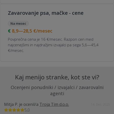
Zavarovanje psa, mačke - cene
Na mesec
8,9—28,5
€/mesec
Povprečna cena je 16 €/mesec. Razpon cen med
najcenejšimi in najdražjimi izvajalci pa sega 5,6—45,4
€/mesec.
Kaj menijo stranke, kot ste vi?
Ocenjeni ponudniki / izvajalci / zavarovalni
agenti
Mitja P.
je ocenil/a
Troja Tim d.o.o.
14. Dec. 2025
5,0