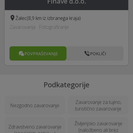
Finave d.o.o.
Žalec
(8,9 km iz izbranega kraja)
Zavarovanja · Fotografiranje
POVPRAŠEVANJE
POKLIČI
Podkategorije
Zavarovanje za tujino,
Nezgodno zavarovanje
turistično zavarovanje
Življenjsko zavarovanje
Zdravstveno zavarovanje
(naložbeno ali brez