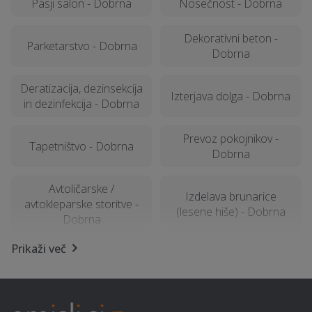
Pasji salon - Dobrna
Nosečnost - Dobrna
Dekorativni beton -
Parketarstvo - Dobrna
Dobrna
Deratizacija, dezinsekcija
Izterjava dolga - Dobrna
in dezinfekcija - Dobrna
Prevoz pokojnikov -
Tapetništvo - Dobrna
Dobrna
Avtoličarske /
Izdelava brunarice
avtokleparske storitve -
(lesene hiše) - Dobrna
Dobrna
Prikaži več
Talne obloge - Dobrna
Polaganje tapet - Dobrna
SEO optimizacija spletnih
Potovanja - Dobrna
strani - Dobrna