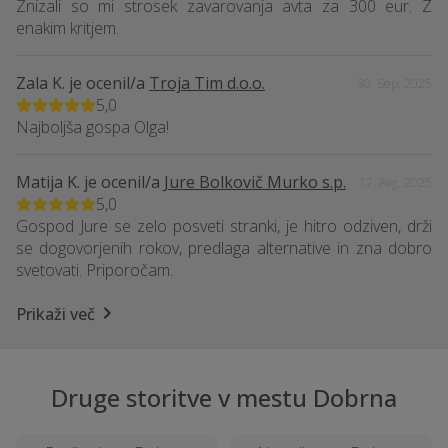
Znizali so mi strosek zavarovanja avta za 300 eur. Z
enakim kritjem.
Zala K.
je ocenil/a
Troja Tim d.o.o.
30. Sep. 2025
5,0
Najboljša gospa Olga!
Matija K.
je ocenil/a
Jure Bolkovič Murko s.p.
17. Avg. 2025
5,0
Gospod Jure se zelo posveti stranki, je hitro odziven, drži
se dogovorjenih rokov, predlaga alternative in zna dobro
svetovati. Priporočam.
Prikaži več
Druge storitve v mestu Dobrna