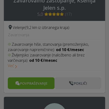
Zavarovalno zastopanje, Ksenija
Jelen s.p.
5,0
(
17
)
Velenje
(9,2 km iz izbranega kraja)
Zavarovanja
Zavarovanje hiše, stanovanja (premoženjsko,
zavarovanje napremičnine):
od 10 €/mesec
Življenjsko zavarovanje (naložbeno ali brez
varčevanja):
od 10 €/mesec
Več
POVPRAŠEVANJE
POKLIČI