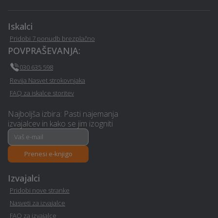
Nezgodno zavarovanje -
Električarske storitve -
Dobrna
Dobrna
Iskalci
Male čistilne naprave -
Pridobi 7 ponudb brezplačno
Servis naprav - Dobrna
Dobrna
POVPRAŠEVANJA:
030 635 598
Avtošola - Dobrna
Montažne hiše - Dobrna
Revija Nasvet strokovnjaka
FAQ za iskalce storitev
Izgradnja sončne
Dimniki - Dobrna
elektrarne - Dobrna
Najboljša izbira: Pasti najemanja
izvajalcev in kako se jim izogniti
Snemanje poroke -
Poslovni programi -
Dobrna
Dobrna
Prenesi e-knjigo
Izgradnja in dobava
Alternativne metode
solarnih sistemov /
Izvajalci
zdravljenja - Dobrna
kolektorjev - Dobrna
Pridobi nove stranke
Nasveti za izvajalce
Prodaja avtodelov -
Prenova hiše na ključ -
FAQ za izvajalce