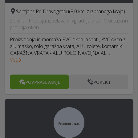
Šentjanž Pri Dravogradu
(8,0 km iz izbranega kraja)
Senčila · Prodaja, izdelava in vgradnja vrat · Montaža in
prodaja oken
Proizvodnja in montaža PVC oken in vrat , PVC oken z
alu masko, rolo garažna vrata, ALU rolete, komarniki....
GARAŽNA VRATA - ALU ROLO NAVOJNA AL…
Več
POVPRAŠEVANJE
POKLIČI