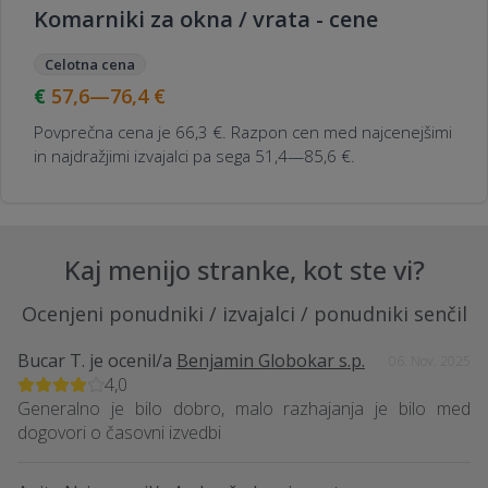
Komarniki za okna / vrata - cene
Celotna cena
57,6—76,4
€
Povprečna cena je 66,3 €. Razpon cen med najcenejšimi
in najdražjimi izvajalci pa sega 51,4—85,6 €.
Kaj menijo stranke, kot ste vi?
Ocenjeni ponudniki / izvajalci / ponudniki senčil
Bucar T.
je ocenil/a
Benjamin Globokar s.p.
06. Nov. 2025
4,0
Generalno je bilo dobro, malo razhajanja je bilo med
dogovori o časovni izvedbi