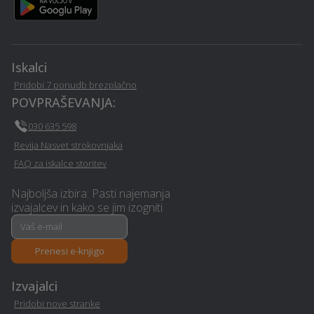
gradec
Slovenj-gradec
Steklarstvo - Slovenj-
Prenova ali izgradnja
gradec
kopalnice - Slovenj-gradec
Iskalci
Pridobi 7 ponudb brezplačno
Nepremičninsko
POVPRAŠEVANJA:
zavarovanje - Slovenj-
Hidravlika - Slovenj-gradec
gradec
030 635 598
Revija Nasvet strokovnjaka
Toplotne črpalke -
Pomoč na domu - Slovenj-
FAQ za iskalce storitev
Slovenj-gradec
gradec
Najboljša izbira: Pasti najemanja
izvajalcev in kako se jim izogniti
Snemanje poroke -
Izolacija - Slovenj-gradec
Slovenj-gradec
Prenesi e-knjigo
Restavriranje pohištva -
Razrez cistern in čiščenje
Slovenj-gradec
- Slovenj-gradec
Izvajalci
Pridobi nove stranke
Slikopleskarstvo - Slovenj-
Erotična masaža - Slovenj-