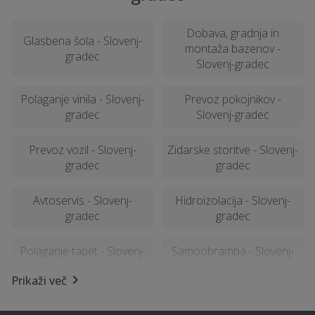
Dobava, gradnja in
Glasbena šola - Slovenj-
montaža bazenov -
gradec
Slovenj-gradec
Polaganje vinila - Slovenj-
Prevoz pokojnikov -
gradec
Slovenj-gradec
Prevoz vozil - Slovenj-
Zidarske storitve - Slovenj-
gradec
gradec
Avtoservis - Slovenj-
Hidroizolacija - Slovenj-
gradec
gradec
Polaganje tapet - Slovenj-
Samoobramba - Slovenj-
gradec
gradec
Prikaži več
Fizioterapija - Slovenj-
Kozmetični salon -