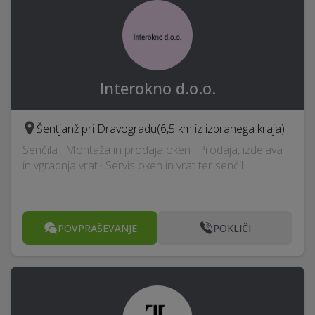
Interokno d.o.o.
Šentjanž pri Dravogradu
(6,5 km iz izbranega kraja)
Senčila · Montaža in prodaja oken · Prodaja, izdelava
in vgradnja vrat · Servis oken in vrat ter senčil
POVPRAŠEVANJE
POKLIČI