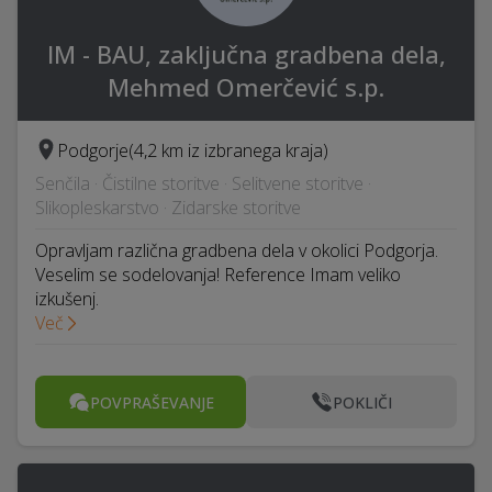
IM - BAU, zaključna gradbena dela,
Mehmed Omerčević s.p.
Podgorje
(4,2 km iz izbranega kraja)
Senčila · Čistilne storitve · Selitvene storitve ·
Slikopleskarstvo · Zidarske storitve
Opravljam različna gradbena dela v okolici Podgorja.
Veselim se sodelovanja! Reference Imam veliko
izkušenj.
Več
POVPRAŠEVANJE
POKLIČI