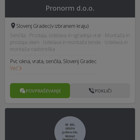
Pronorm d.o.o.
Slovenj Gradec
(v izbranem kraju)
Senčila · Prodaja, izdelava in vgradnja vrat · Montaža in
prodaja oken · Izdelava in montaža tende · Izdelava in
montaža nadstreška
Pvc okna, vrata, senčila, Slovenj Gradec
Več
POVPRAŠEVANJE
POKLIČI