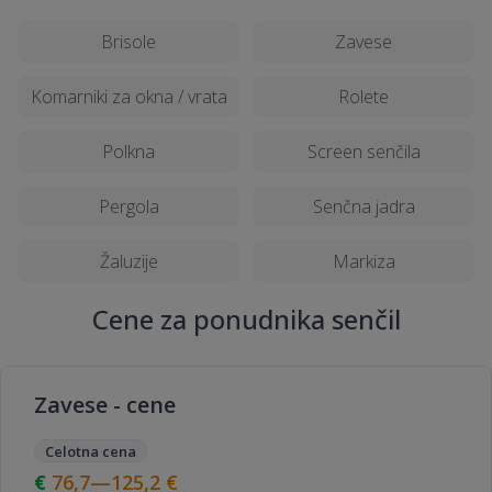
Brisole
Zavese
Komarniki za okna / vrata
Rolete
Polkna
Screen senčila
Pergola
Senčna jadra
Žaluzije
Markiza
Cene za ponudnika senčil
Zavese - cene
Celotna cena
76,7—125,2
€