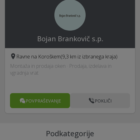
Bojan Brankovič s.p.
Ravne na Koroškem
(9,3 km iz izbranega kraja)
Montaža in prodaja oken · Prodaja, izdelava in
vgradnja vrat
POVPRAŠEVANJE
POKLIČI
Podkategorije