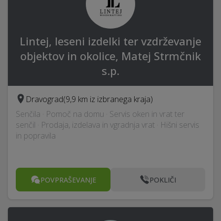
Lintej, leseni izdelki ter vzdrževanje
objektov in okolice, Matej Strmčnik
s.p.
Dravograd
(9,9 km iz izbranega kraja)
Senčila · Pomoč na domu · Servis oken in vrat ter
senčil · Prodaja, izdelava in vgradnja vrat · Hišni servis
in popravila
POVPRAŠEVANJE
POKLIČI