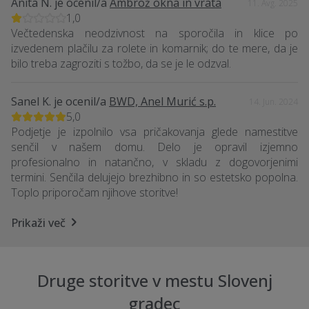
Anita N.
je ocenil/a
Ambrož okna in vrata
11. Avg. 2025
1,0
Večtedenska neodzivnost na sporočila in klice po
izvedenem plačilu za rolete in komarnik; do te mere, da je
bilo treba zagroziti s tožbo, da se je le odzval.
Sanel K.
je ocenil/a
BWD, Anel Murić s.p.
14. Jun. 2024
5,0
Podjetje je izpolnilo vsa pričakovanja glede namestitve
senčil v našem domu. Delo je opravil izjemno
profesionalno in natančno, v skladu z dogovorjenimi
termini. Senčila delujejo brezhibno in so estetsko popolna.
Toplo priporočam njihove storitve!
Prikaži več
Druge storitve v mestu Slovenj
gradec