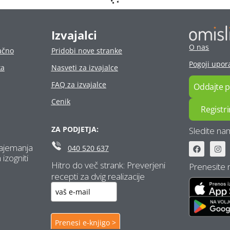
Glasbeniki za rojstni dan: vodnik po
ceni in izbiri pravega izvajalca