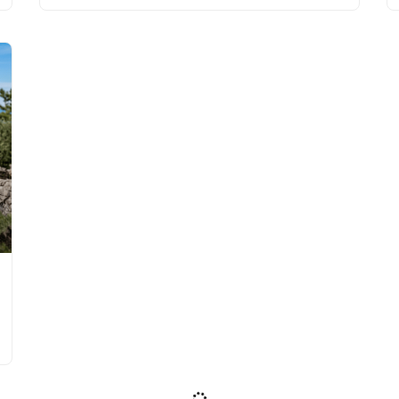
Najem šotora za dogodek: celovit
vodnik za popolno izbiro