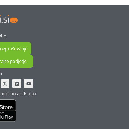
I-vent sistemi: celovit pregled cen
in dejavnikov, ki vplivajo nanje
Kako do strank: FB Ads, Google
Ads ali Omisli.si?