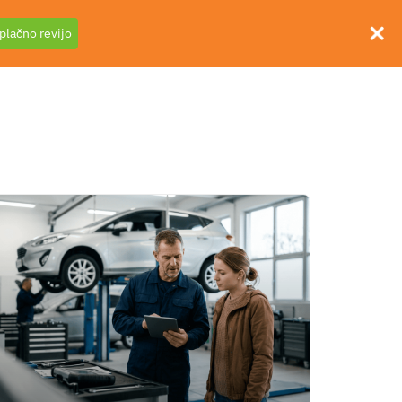
plačno revijo
 podjetje
030 635 598