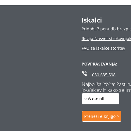
Poceni prevozi: vodnik za iskanje
ugodnih in zanesljivih ponudnikov