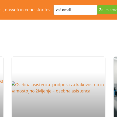
Type
i, nasveti in cene storitev
Želim brez
Dodajte svoje
your
email